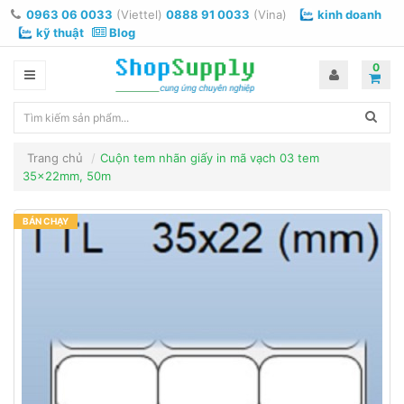
0963 06 0033
(Viettel)
0888 91 0033
(Vina)
kinh doanh
kỹ thuật
Blog
0
Trang chủ
Cuộn tem nhãn giấy in mã vạch 03 tem
35x22mm, 50m
BÁN CHẠY