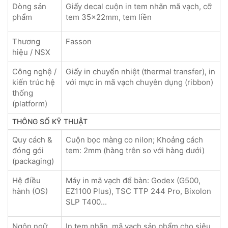
Dòng sản
Giấy decal cuộn in tem nhãn mã vạch, cỡ
phẩm
tem 35x22mm, tem liền
Thương
Fasson
hiệu / NSX
Công nghệ /
Giấy in chuyển nhiệt (thermal transfer), in
kiến trúc hệ
với mực in mã vạch chuyên dụng (ribbon)
thống
(platform)
THÔNG SỐ KỸ THUẬT
Quy cách &
Cuộn bọc màng co nilon; Khoảng cách
đóng gói
tem: 2mm (hàng trên so với hàng dưới)
(packaging)
Hệ điều
Máy in mã vạch để bàn: Godex (G500,
hành (OS)
EZ1100 Plus), TSC TTP 244 Pro, Bixolon
SLP T400...
Ngôn ngữ
In tem nhãn, mã vạch sản phẩm cho siêu