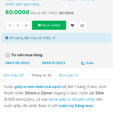
Chính sách giao hàng
80.000đ
Giá có VAT (10%):
88.000đ
MUA HÀNG
Số lượng đặt mua tối thiểu: 6
Tư vấn mua hàng
0963 06 0033
0888 91 0033
Zalo
Giới thiệu SP
Thông tin SP
Bình luận (1)
Cuộn
giấy in tem nhãn mã vạch
bế đứt 1 hàng 3 tem, kích
thước nhãn
35mm x 22mm
(ngang x cao), cuộn dài
50m
(6.000 tem/cuộn). L
à loại
decal giấy in chuyển nhiệt
nên
cuộn giấy cần phải được in với
cuộn ruy băng wax
.