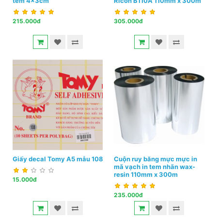
tem 4x3cm
Ricoh B110A 110mm x 300m
215.000đ
305.000đ
Giấy decal Tomy A5 mẫu 108
Cuộn ruy băng mực mực in
mã vạch in tem nhãn wax-
resin 110mm x 300m
15.000đ
235.000đ