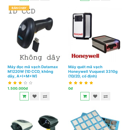
BÁN CHẠY
Máy đọc mã vạch Datamax
Máy quét mã vạch
M1220W (1D CCD, không
Honeywell Vuquest 3310g
dây, A+I+M+W)
(1D/2D, cố định)
1.500.000đ
0đ