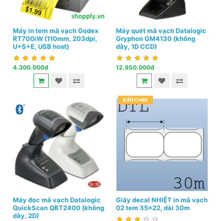
Máy in tem mã vạch Godex
Máy quét mã vạch Datalogic
RT700iW (110mm, 203dpi,
Gryphon GM4130 (không
U+S+E, USB host)
dây, 1D CCD)
4.300.000đ
12.950.000đ
BÁN CHẠY
Máy đọc mã vạch Datalogic
Giấy decal NHIỆT in mã vạch
QuickScan QBT2400 (không
02 tem 35x22, dài 30m
dây, 2D)