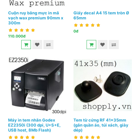
Cuộn ruy băng mực in mã
Giấy decal A4 15 tem tròn Ø
vạch wax premium 90mm x
65mm
300m
0đ
110.000đ
Máy in tem nhãn Godex
Tem từ cứng RF 41x35mm
EZ2350i (300 dpi, U+S+E,
(gắn quần áo, túi xách, giày
USB host, 8Mb Flash)
dép)