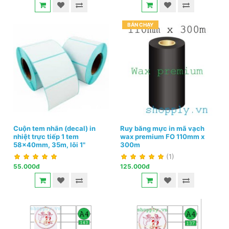
BÁN CHẠY
Cuộn tem nhãn (decal) in
Ruy băng mực in mã vạch
nhiệt trực tiếp 1 tem
wax premium FO 110mm x
58x40mm, 35m, lõi 1"
300m
(1)
55.000đ
125.000đ