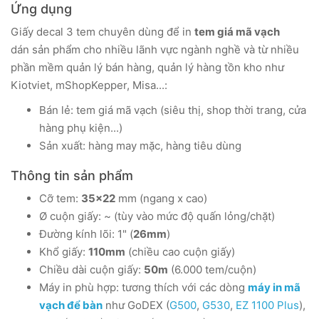
Ứng dụng
Giấy decal 3 tem chuyên dùng để in
tem giá mã vạch
dán sản phẩm cho nhiều lãnh vực ngành nghề và từ nhiều
phần mềm quản lý bán hàng, quản lý hàng tồn kho như
Kiotviet, mShopKepper, Misa...:
Bán lẻ: tem giá mã vạch (siêu thị, shop thời trang, cửa
hàng phụ kiện...)
Sản xuất: hàng may mặc, hàng tiêu dùng
Thông tin sản phẩm
Cỡ tem:
35x22
mm (ngang x cao)
Ø cuộn giấy: ~ (tùy vào mức độ quấn lỏng/chặt)
Đường kính lõi: 1" (
26mm
)
Khổ giấy:
110mm
(chiều cao cuộn giấy)
Chiều dài cuộn giấy:
50m
(6.000 tem/cuộn)
Máy in phù hợp: tương thích với các dòng
máy in mã
vạch để bàn
như GoDEX (
G500
,
G530
,
EZ 1100 Plus
),