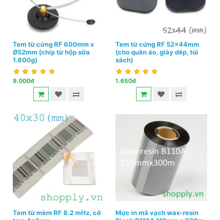
Tem từ cứng RF 600mm x
Tem từ cứng RF 52x44mm
Ø52mm (chíp từ hộp sữa
(cho quần áo, giày dép, túi
1.800g)
xách)
9.000đ
1.650đ
Tem từ mềm RF 8.2 mHz, cỡ
Mực in mã vạch wax-resin