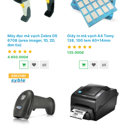
Máy đọc mã vạch Zebra DS
Giấy in mã vạch A4 Tomy
6708 (area imager, 1D, 2D,
138, 100 tem 40x14mm
đơn tia)
135.000đ
4.850.000đ
BÁN CHẠY