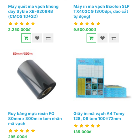
Máy quét mã vạch không
Máy in mã vạch Bixolon SLP
dây Syble XB-6208RB
TX403CG (300dpi, dao cắt
(CMOS 1D+2D)
tự động)
2.250.000đ
9.500.000đ
Ruy băng mực resin FO
Giấy in mã vạch A4 Tomy
80mm x 300m in tem nhãn
128, 08 tem 100x72mm
mã vạch
135.000đ
295.000đ