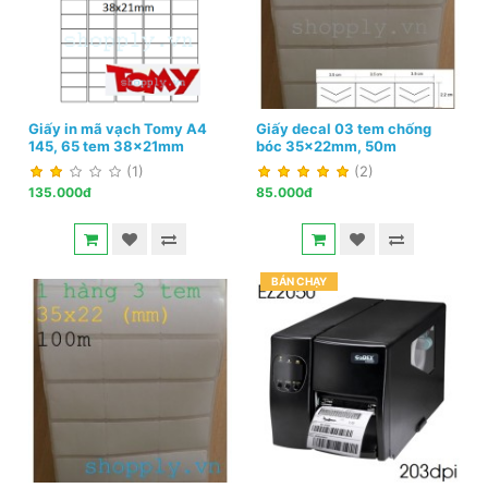
Giấy in mã vạch Tomy A4
Giấy decal 03 tem chống
145, 65 tem 38x21mm
bóc 35x22mm, 50m
(1)
(2)
135.000đ
85.000đ
BÁN CHẠY