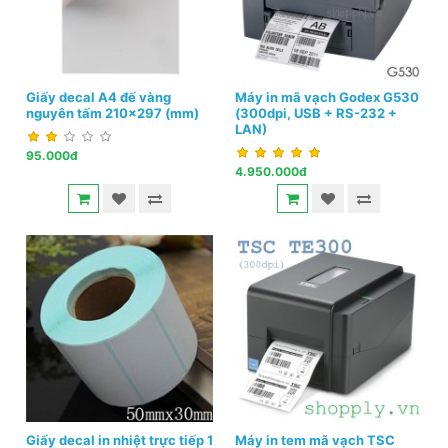
Giấy decal A4 đế vàng
Máy in mã vạch Godex G530
nguyên tấm 210x297 (mm)
(300dpi, USB + RS-232 +
LAN)
95.000đ
4.950.000đ
Giấy decal in nhiệt trực tiếp 1
Máy in tem mã vạch TSC