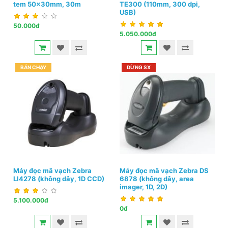
tem 50x30mm, 30m
TE300 (110mm, 300 dpi,
USB)
50.000đ
5.050.000đ
BÁN CHẠY
DỪNG SX
Máy đọc mã vạch Zebra
Máy đọc mã vạch Zebra DS
LI4278 (không dây, 1D CCD)
6878 (không dây, area
imager, 1D, 2D)
5.100.000đ
0đ