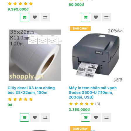
60.000đ
9.990.000đ
BÁN CHẠY
Giấy decal 03 tem chống
Máy in tem nhãn mã vạch
bóc 35x22mm, 100m
Godex G500-U (110mm,
203dpi, USB)
(3)
0đ
3.350.000đ
BÁN CHẠY