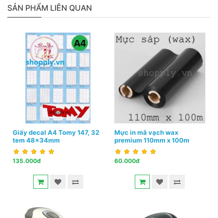
SẢN PHẨM LIÊN QUAN
Giấy decal A4 Tomy 147, 32
Mực in mã vạch wax
tem 48x34mm
premium 110mm x 100m
135.000đ
60.000đ