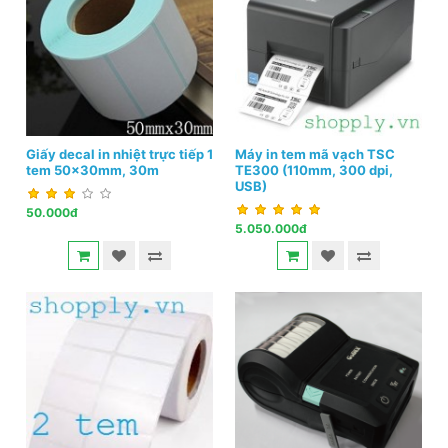
Giấy decal in nhiệt trực tiếp 1
Máy in tem mã vạch TSC
tem 50x30mm, 30m
TE300 (110mm, 300 dpi,
USB)
50.000đ
5.050.000đ