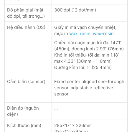
Độ phân giải (mật
300 dpi (12 dot/mm)
độ dpi, tải trọng...)
Hệ điều hành (OS)
Giấy in mã vạch chuyển nhiệt,
mực in
wax
,
resin
,
wax-resin
Chiều dài cuộn mực tối đa: 1471’
(450m), đường kính 2.99“ (76mm)
Khổ in tối thiểu-tối đa: min 1.18”
max 4.33” (30mm - 110mm)
Đường kính lõi: 1” (25.4mm)
Cảm biến (sensor)
Fixed center aligned see-through
sensor, adjustable reflective
sensor
Điện áp (nguồn
...
điện)
Kích thước (mm)
285x171x 226mm
(DàixCaoxRộng)