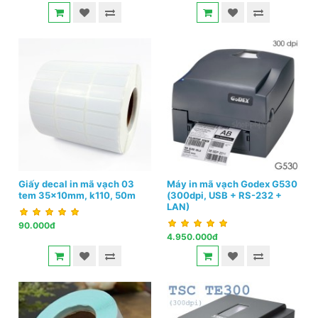
Giấy decal in mã vạch 03
Máy in mã vạch Godex G530
tem 35x10mm, k110, 50m
(300dpi, USB + RS-232 +
LAN)
90.000đ
4.950.000đ