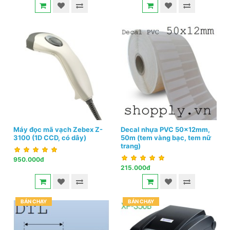
Máy đọc mã vạch Zebex Z-
Decal nhựa PVC 50x12mm,
3100 (1D CCD, có dây)
50m (tem vàng bạc, tem nữ
trang)
950.000đ
215.000đ
BÁN CHẠY
BÁN CHẠY