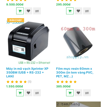
9.500.000đ
295.000đ
BÁN CHẠY
Máy in mã vạch Xprinter XP
Film mực resin 60mm x
350BM (USB + RS-232 +
300m (in tem vàng PVC,
LAN)
PET, MZ...)
(1)
1.550.000đ
385.000đ