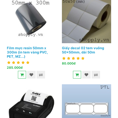
Film mực resin 50mm x
Giấy decal 02 tem vuông
300m (in tem vàng PVC,
50x50mm, dài 50m
PET, MZ...)
80.000đ
285.000đ