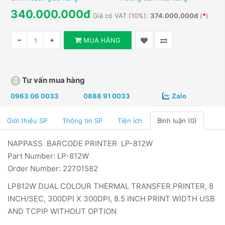
340.000.000đ
Giá có VAT (10%):
374.000.000đ
(
*
)
MUA HÀNG
Tư vấn mua hàng
0963 06 0033
0888 91 0033
Zalo
Giới thiệu SP
Thông tin SP
Tiện ích
Bình luận (0)
NAPPASS BARCODE PRINTER LP-812W
Part Number: LP-812W
Order Number: 22701582
LP812W DUAL COLOUR THERMAL TRANSFER PRINTER, 8
INCH/SEC, 300DPI X 300DPI, 8.5 INCH PRINT WIDTH USB
AND TCPIP WITHOUT OPTION