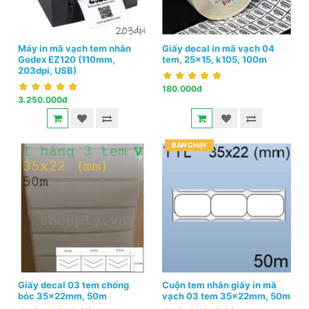
Máy in mã vạch tem nhãn
Giấy decal in mã vạch 04
Godex EZ120 (110mm,
tem, 25x15, k105, 100m
203dpi, USB)
180.000đ
3.250.000đ
BÁN CHẠY
Giấy decal 03 tem chống
Cuộn tem nhãn giấy in mã
bóc 35x22mm, 50m
vạch 03 tem 35x22mm, 50m