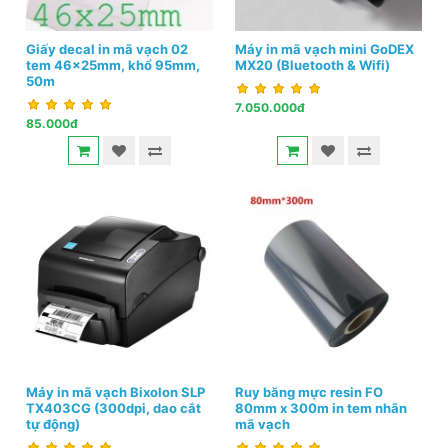
Giấy decal in mã vạch 02
Máy in mã vạch mini GoDEX
tem 46x25mm, khổ 95mm,
MX20 (Bluetooth & Wifi)
50m
7.050.000đ
85.000đ
Máy in mã vạch Bixolon SLP
Ruy băng mực resin FO
TX403CG (300dpi, dao cắt
80mm x 300m in tem nhãn
tự động)
mã vạch