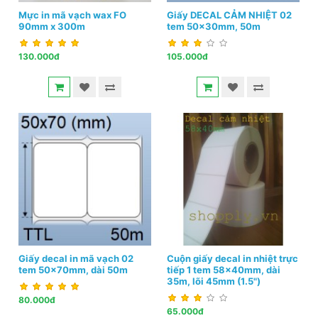
Mực in mã vạch wax FO
Giấy DECAL CẢM NHIỆT 02
90mm x 300m
tem 50x30mm, 50m
130.000đ
105.000đ
Giấy decal in mã vạch 02
Cuộn giấy decal in nhiệt trực
tem 50x70mm, dài 50m
tiếp 1 tem 58x40mm, dài
35m, lõi 45mm (1.5")
80.000đ
65.000đ