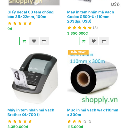
Giấy decal 03 tem chống
Máy in tem nhãn mã vạch
bóc 35x22mm, 100m
Godex G500-U (110mm,
203dpi, USB)
(3)
0đ
3.350.000đ
BÁN CHẠY
Máy in tem nhãn mã vạch
Mực in mã vạch wax 110mm
Brother QL-700 ()
x 300m
3.350.000đ
115.000đ