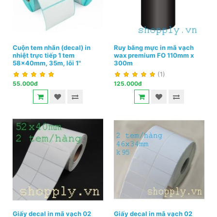
Cuộn tem nhãn (decal) in
Ruy băng mực in mã vạch
nhiệt trực tiếp 1 tem
wax premium FO 110mm x
58x40mm, 35m, lõi 1"
300m
(1)
55.000đ
125.000đ
Giấy decal in mã vạch 02
Giấy decal in mã vạch 02