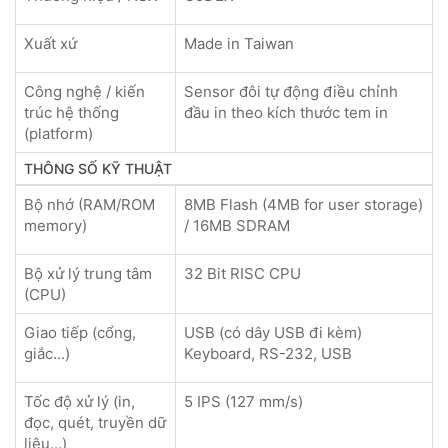
Xuất xứ
Made in Taiwan
Công nghệ / kiến
Sensor đôi tự động điều chỉnh
trúc hệ thống
đầu in theo kích thước tem in
(platform)
THÔNG SỐ KỸ THUẬT
Bộ nhớ (RAM/ROM
8MB Flash (4MB for user storage)
memory)
/ 16MB SDRAM
Bộ xử lý trung tâm
32 Bit RISC CPU
(CPU)
Giao tiếp (cổng,
USB (có dây USB đi kèm)
giắc...)
Keyboard, RS-232, USB
Tốc độ xử lý (in,
5 IPS (127 mm/s)
đọc, quét, truyền dữ
liệu...)