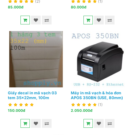
(2)
(1)
85.000đ
80.000đ
Giấy decal in mã vạch 03
Máy in mã vạch & hóa đơn
tem 35x22mm, 100m
APOS 350BN (USE, 80mm)
(1)
150.000đ
2.050.000đ