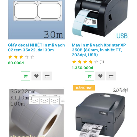
Giấy decal NHIỆT in mã vạch
Máy in mã vạch Xprinter XP-
02 tem 35x22, dài 30m
350B (80mm, in nhiệt TT,
203dpi, USB)
(1)
60.000đ
1.350.000đ
BÁN CHẠY