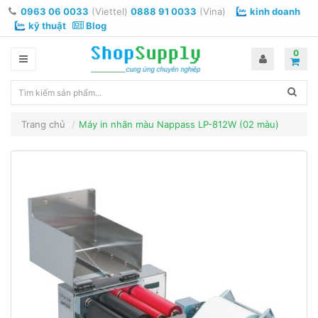
0963 06 0033
(Viettel)
0888 91 0033
(Vina)
kinh doanh
kỹ thuật
Blog
0
Trang chủ
Máy in nhãn màu Nappass LP-812W (02 màu)