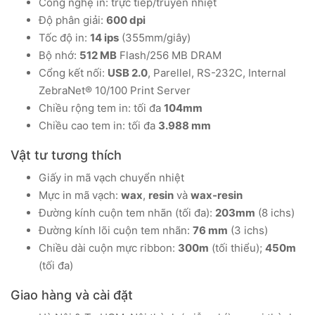
Công nghệ in: trực tiếp/truyền nhiệt
Độ phân giải:
600 dpi
Tốc độ in:
14 ips
(355mm/giây)
Bộ nhớ:
512 MB
Flash/256 MB DRAM
Cổng kết nối:
USB 2.0
, Parellel, RS-232C, Internal
ZebraNet® 10/100 Print Server
Chiều rộng tem in: tối đa
104mm
Chiều cao tem in: tối đa
3.988 mm
Vật tư tương thích
Giấy in mã vạch chuyển nhiệt
Mực in mã vạch:
wax
,
resin
và
wax-resin
Đường kính cuộn tem nhãn (tối đa):
203mm
(8 ichs)
Đường kính lõi cuộn tem nhãn:
76 mm
(3 ichs)
Chiều dài cuộn mực ribbon:
300m
(tối thiểu);
450m
(tối đa)
Giao hàng và cài đặt