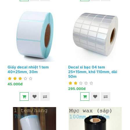
Giấy decal nhiệt 1 tem
Decal xi bạc 04 tem
40x25mm, 30m
25x15mm, khổ 110mm, dài
50m
45.000đ
295.000đ