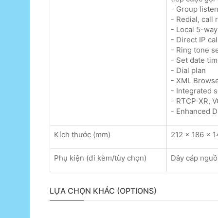
- Group liste
- Redial, call
- Local 5-way
- Direct IP ca
- Ring tone s
- Set date ti
- Dial plan
- XML Browse
- Integrated 
- RTCP-XR, 
- Enhanced 
Kích thước (mm)
212 x 186 x 1
Phụ kiện (đi kèm/tùy chọn)
Dây cáp nguồ
LỰA CHỌN KHÁC (OPTIONS)