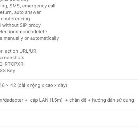
ning, SMS, emergency call
 return, auto answer
 conferencing
ll without SIP proxy
election/import/delete
me manually or automatically
r, action URL/URI
screenshots
VQ-RTCPXR
DSS Key
46 x 42 (dài x rộng x cao x dày)
n/dadapter + cáp LAN (1.5m) + chân đế + hướng dẫn sử dụng