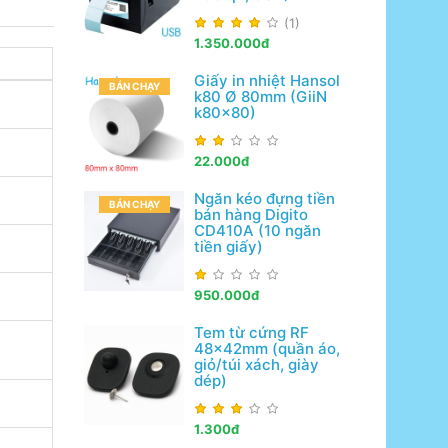
(1)
1.350.000đ
Giấy in nhiệt Hansol
BÁN CHẠY
k80 Ø 80mm (GiiN
k80x80)
22.000đ
Ngăn kéo đựng tiền
BÁN CHẠY
bán hàng Digito
CD410A (10 ngăn
tiền giấy)
950.000đ
Tem từ cứng RF
48x42mm (quần áo,
giỏ/túi xách, giày
dép)
1.300đ