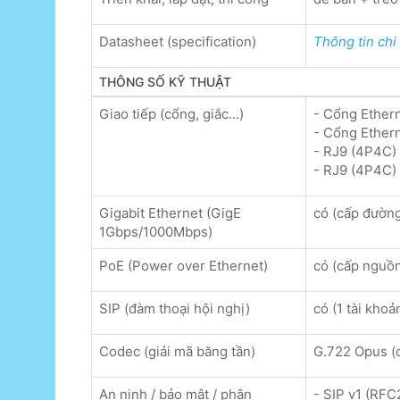
Datasheet (specification)
Thông tin chi 
THÔNG SỐ KỸ THUẬT
Giao tiếp (cổng, giắc...)
- Cổng Ether
- Cổng Ethern
- RJ9 (4P4C) 
- RJ9 (4P4C) 
Gigabit Ethernet (GigE
có (cấp đường
1Gbps/1000Mbps)
PoE (Power over Ethernet)
có (cấp nguồn
SIP (đàm thoại hội nghị)
có (1 tài khoả
Codec (giải mã băng tần)
G.722 Opus (
An ninh / bảo mật / phân
- SIP v1 (RF