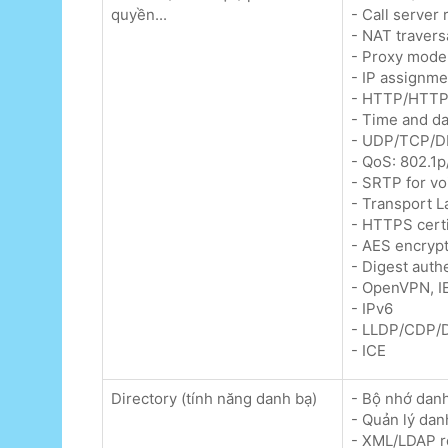
quyền...
- Call serve
- NAT traver
- Proxy mode
- IP assignme
- HTTP/HTTP
- Time and d
- UDP/TCP/D
- QoS: 802.1
- SRTP for vo
- Transport L
- HTTPS cert
- AES encrypti
- Digest auth
- OpenVPN, I
- IPv6
- LLDP/CDP
- ICE
Directory (tính năng danh bạ)
- Bộ nhớ danh
- Quản lý danh
- XML/LDAP 