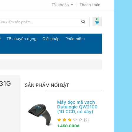
Tài khoản
Thanh toán
0
P
TB chuyên dụng
Giải pháp
Phần mềm
T31G
SẢN PHẨM NỔI BẬT
Máy đọc mã vạch
Datalogic QW2100
(1D CCD, có dây)
(2)
1.450.000đ