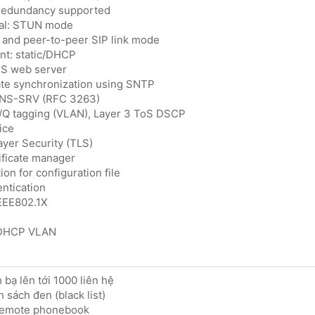
r redundancy supported
sal: STUN mode
 and peer-to-peer SIP link mode
nt: static/DHCP
S web server
ate synchronization using SNTP
NS-SRV (RFC 3263)
p/Q tagging (VLAN), Layer 3 ToS DSCP
ice
ayer Security (TLS)
ificate manager
on for configuration file
entication
EEE802.1X
/DHCP VLAN
 bạ lên tới 1000 liên hệ
 sách đen (black list)
remote phonebook