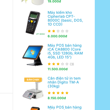
19.000đ
Máy kiểm kho
Cipherlab CPT-
8000C (basic, DOS,
1D CCD)
6.000.000đ
Máy POS bán hàng
iCA CA8800 (Core
i5, SSD 128Gb, RAM
4Gb, LED 15")
(3)
11.500.000đ
Cân điện tử in tem
BÁN CHẠY
nhãn Digito TM-A
(30kg)
8.150.000đ
Máy POS bán hàng