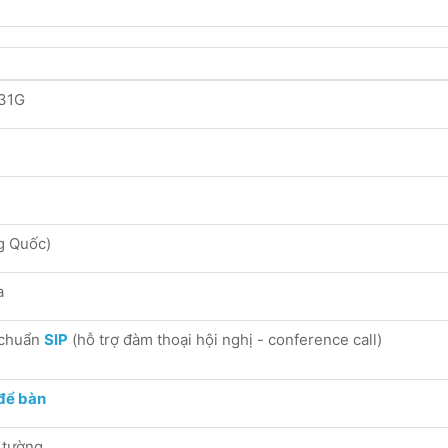
T31G
g Quốc)
a
chuẩn
SIP
(hỗ trợ đàm thoại hội nghị - conference call)
 để bàn
 tường