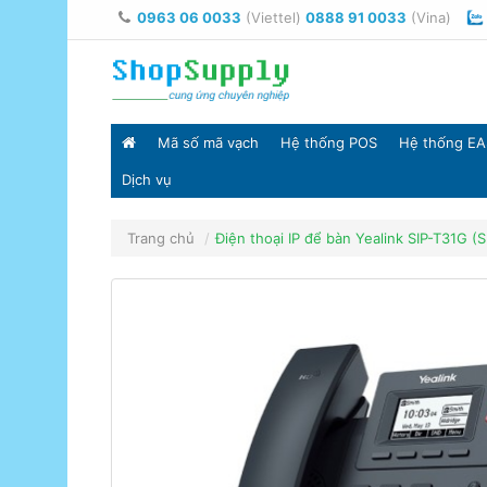
0963 06 0033
(Viettel)
0888 91 0033
(Vina)
Mã số mã vạch
Hệ thống POS
Hệ thống EA
Dịch vụ
Trang chủ
Điện thoại IP để bàn Yealink SIP-T31G (S