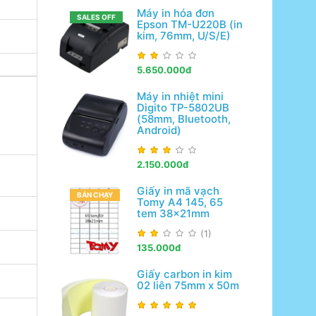
Máy in hóa đơn
SALES OFF
Epson TM-U220B (in
kim, 76mm, U/S/E)
5.650.000đ
Máy in nhiệt mini
Digito TP-5802UB
(58mm, Bluetooth,
Android)
2.150.000đ
Giấy in mã vạch
BÁN CHẠY
Tomy A4 145, 65
tem 38x21mm
(1)
135.000đ
Giấy carbon in kim
02 liên 75mm x 50m