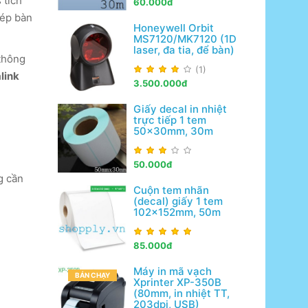
 tích
60.000đ
hép bàn
Honeywell Orbit
MS7120/MK7120 (1D
laser, đa tia, để bàn)
 thông
(1)
link
3.500.000đ
Giấy decal in nhiệt
trực tiếp 1 tem
50x30mm, 30m
50.000đ
g cần
Cuộn tem nhãn
(decal) giấy 1 tem
102x152mm, 50m
85.000đ
Máy in mã vạch
BÁN CHẠY
Xprinter XP-350B
(80mm, in nhiệt TT,
203dpi, USB)