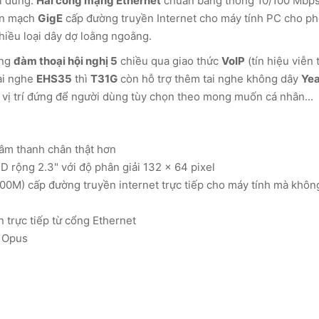
ời dùng.
Hai cổng mạng Ethernet
chuẩn băng thông 10/100 Mbps
ển mạch
GigE
cấp đường truyền Internet cho máy tính PC cho p
hiều loại dây dợ loằng ngoằng.
ùng
đàm thoại hội nghị 5
chiều qua giao thức
VoIP
(tín hiệu viễn
tai nghe
EHS35
thì
T31G
còn hỗ trợ thêm tai nghe không dây
Yea
 vị trí đứng để người dùng tùy chọn theo mong muốn cá nhân...
âm thanh chân thật hơn
 rộng 2.3" với độ phân giải 132 x 64 pixel
00M) cấp đường truyền internet trực tiếp cho máy tính mà khôn
 trực tiếp từ cổng Ethernet
a Opus