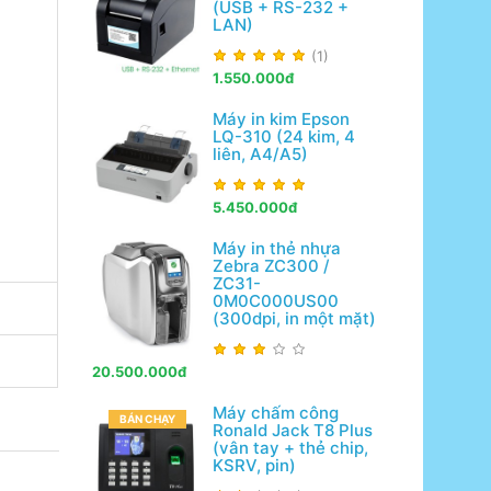
(USB + RS-232 +
LAN)
(1)
1.550.000đ
Máy in kim Epson
LQ-310 (24 kim, 4
liên, A4/A5)
5.450.000đ
Máy in thẻ nhựa
Zebra ZC300 /
ZC31-
0M0C000US00
(300dpi, in một mặt)
20.500.000đ
Máy chấm công
BÁN CHẠY
Ronald Jack T8 Plus
(vân tay + thẻ chip,
KSRV, pin)