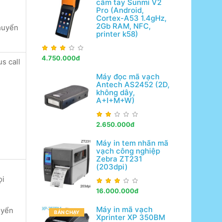
cầm tay Sunmi V2
Pro (Android,
Cortex-A53 1.4gHz,
2Gb RAM, NFC,
chuyển
printer k58)
4.750.000đ
s call
Máy đọc mã vạch
Antech AS2452 (2D,
không dây,
A+I+M+W)
2.650.000đ
Máy in tem nhãn mã
vạch công nghiệp
Zebra ZT231
(203dpi)
ọi
16.000.000đ
Máy in mã vạch
uyển
BÁN CHẠY
Xprinter XP 350BM