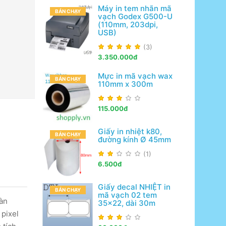
Máy in tem nhãn mã
BÁN CHẠY
vạch Godex G500-U
(110mm, 203dpi,
USB)
(3)
3.350.000đ
Mực in mã vạch wax
BÁN CHẠY
110mm x 300m
115.000đ
Giấy in nhiệt k80,
BÁN CHẠY
đường kính Ø 45mm
(1)
6.500đ
Giấy decal NHIỆT in
BÁN CHẠY
mã vạch 02 tem
Bàn
35x22, dài 30m
 pixel