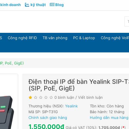
kinh doanh
kỹ thuật
Blog
S
Công nghệ RFID
TB văn phòng
PC & Laptop
Công nghệ VoI
IP, PoE, GigE)
Điện thoại IP để bàn Yealink SIP-
(SIP, PoE, GigE)
0 bình luận
/
Viết bình luận
Thương hiệu (NSX):
Yealink
Tồn kho: Còn hàng
Mã SP: SIP-T31G
Bảo hành: 12 tháng
Chính sách giao hàng
Hướng dẫn mua hàng
1.550.000đ
Giá có VAT (10%):
1.705.000đ
(
*
)