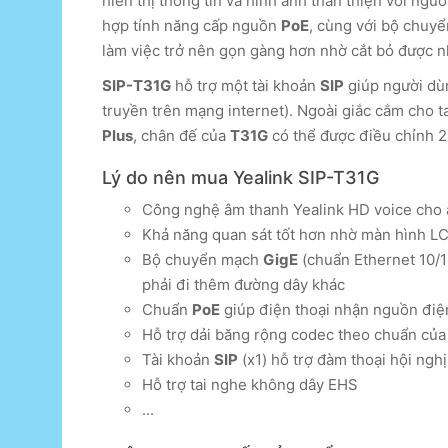
hiển thị thông tin và hình ảnh thân thiện với ngư
hợp tính năng cấp nguồn
PoE
, cùng với bộ chuy
làm việc trở nên gọn gàng hơn nhờ cắt bỏ được n
SIP-T31G
hỗ trợ một tài khoản
SIP
giúp người d
truyền trên mạng internet). Ngoài giắc cắm cho 
Plus
, chân đế của
T31G
có thể được điều chỉnh 2
Lý do nên mua Yealink SIP-T31G
Công nghệ âm thanh Yealink HD voice cho 
Khả năng quan sát tốt hơn nhờ màn hình LCD
Bộ chuyển mạch
GigE
(chuẩn Ethernet 10/1
phải đi thêm đường dây khác
Chuẩn
PoE
giúp điện thoại nhận nguồn điện
Hỗ trợ dải băng rộng codec theo chuẩn củ
Tài khoản
SIP
(x1) hỗ trợ đàm thoại hội nghị
Hỗ trợ tai nghe không dây EHS
...