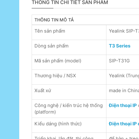
THÔNG TIN CHI TIẾT SẢN PHẨM
THÔNG TIN MÔ TẢ
Tên sản phẩm
Yealink SIP-
Dòng sản phẩm
T3 Series
Mã sản phẩm (model)
SIP-T31G
Thương hiệu / NSX
Yealink (Trun
Xuất xứ
made in Chin
Công nghệ / kiến trúc hệ thống
Điện thoại IP
(platform)
Kiểu dáng (hình thức)
Điện thoại IP
Triển khai, lắp đặt, thi công
để bàn + treo