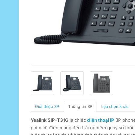
Giới thiệu SP
Thông tin SP
Lựa chọn khác
Yealink SIP-T31G
là chiếc
điện thoại IP
(IP phone
phím cổ điển mang đến trải nghiệm quay số thời 