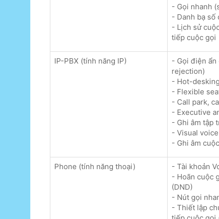
- Gọi nhanh (
- Danh bạ số 
- Lịch sử cuộc
tiếp cuộc gọi
IP-PBX (tính năng IP)
- Gọi điện ẩn
rejection)
- Hot-desking,
- Flexible sea
- Call park, c
- Executive a
- Ghi âm tập t
- Visual voice
- Ghi âm cuộc 
Phone (tính năng thoại)
- Tài khoản Vo
- Hoãn cuộc g
(DND)
- Nút gọi nha
- Thiết lập ch
tiếp cuộc gọi 