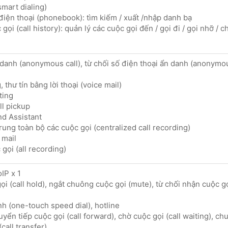
smart dialing)
điện thoại (phonebook): tìm kiếm / xuất /nhập danh bạ
 gọi (call history): quản lý các cuộc gọi đến / gọi đi / gọi nhỡ / 
 danh (anonymous call), từ chối số điện thoại ẩn danh (anonymou
 thư tín bằng lời thoại (voice mail)
ting
all pickup
nd Assistant
rung toàn bộ các cuộc gọi (centralized call recording)
 mail
gọi (all recording)
IP x 1
ọi (call hold), ngắt chuông cuộc gọi (mute), từ chối nhận cuộc g
nh (one-touch speed dial), hotline
uyển tiếp cuộc gọi (call forward), chờ cuộc gọi (call waiting), ch
(call transfer)