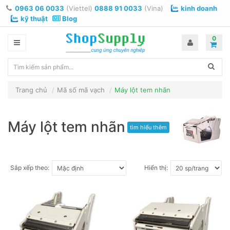
0963 06 0033
(Viettel)
0888 91 0033
(Vina)
kinh doanh
kỹ thuật
Blog
0
Trang chủ
Mã số mã vạch
Máy lột tem nhãn
Máy lột tem nhãn
tìm hiểu thêm
Sắp xếp theo:
Hiển thị: