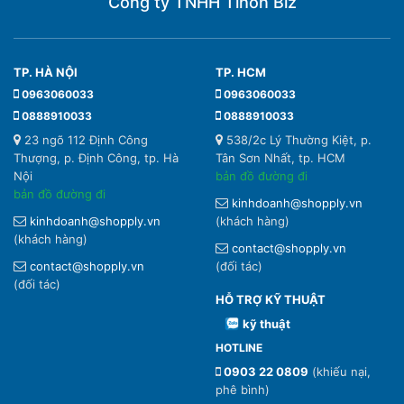
Công ty TNHH Tihon Biz
TP. HÀ NỘI
TP. HCM
0963060033
0963060033
0888910033
0888910033
23 ngõ 112 Định Công
538/2c Lý Thường Kiệt, p.
Thượng, p. Định Công, tp. Hà
Tân Sơn Nhất, tp. HCM
Nội
bản đồ đường đi
bản đồ đường đi
kinhdoanh@shopply.vn
kinhdoanh@shopply.vn
(khách hàng)
(khách hàng)
contact@shopply.vn
contact@shopply.vn
(đối tác)
(đối tác)
HỖ TRỢ KỸ THUẬT
kỹ thuật
HOTLINE
0903 22 0809
(khiếu nại,
phê bình)