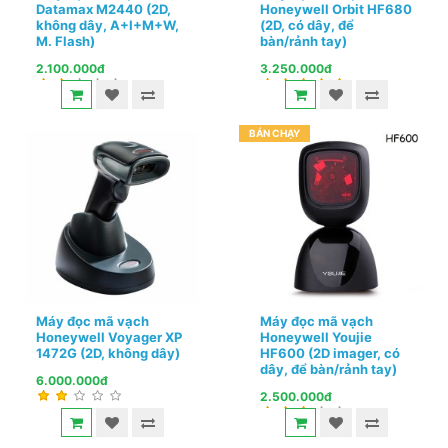
Datamax M2440 (2D,
Honeywell Orbit HF680
không dây, A+I+M+W,
(2D, có dây, để
M. Flash)
bàn/rảnh tay)
2.100.000đ
3.250.000đ
BÁN CHẠY
Máy đọc mã vạch
Máy đọc mã vạch
Honeywell Voyager XP
Honeywell Youjie
1472G (2D, không dây)
HF600 (2D imager, có
dây, để bàn/rảnh tay)
6.000.000đ
2.500.000đ