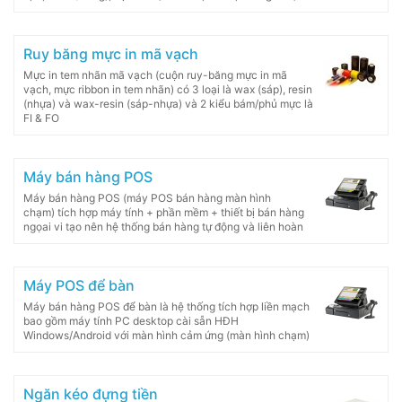
Ruy băng mực in mã vạch
Mực in tem nhãn mã vạch (cuộn ruy-băng mực in mã
vạch, mực ribbon in tem nhãn) có 3 loại là wax (sáp), resin
(nhựa) và wax-resin (sáp-nhựa) và 2 kiểu bám/phủ mực là
FI & FO
Máy bán hàng POS
Máy bán hàng POS (máy POS bán hàng màn hình
chạm) tích hợp máy tính + phần mềm + thiết bị bán hàng
ngọai vi tạo nên hệ thống bán hàng tự động và liên hoàn
Máy POS để bàn
Máy bán hàng POS để bàn là hệ thống tích hợp liền mạch
bao gồm máy tính PC desktop cài sẵn HĐH
Windows/Android với màn hình cảm ứng (màn hình chạm)
Ngăn kéo đựng tiền