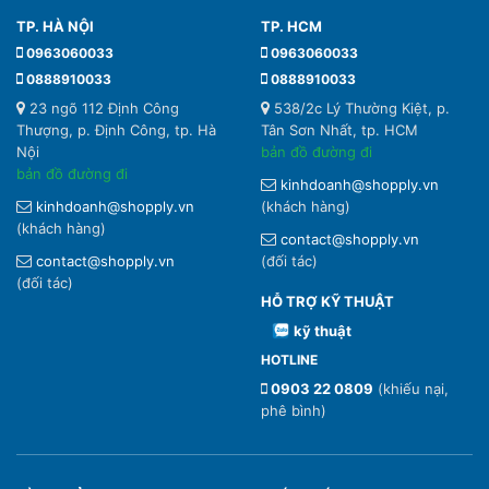
TP. HÀ NỘI
TP. HCM
0963060033
0963060033
0888910033
0888910033
23 ngõ 112 Định Công
538/2c Lý Thường Kiệt, p.
Thượng, p. Định Công, tp. Hà
Tân Sơn Nhất, tp. HCM
Nội
bản đồ đường đi
bản đồ đường đi
kinhdoanh@shopply.vn
kinhdoanh@shopply.vn
(khách hàng)
(khách hàng)
contact@shopply.vn
contact@shopply.vn
(đối tác)
(đối tác)
HỖ TRỢ KỸ THUẬT
kỹ thuật
HOTLINE
0903 22 0809
(khiếu nại,
phê bình)