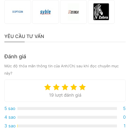
YÊU CẦU TƯ VẤN
Đánh giá
Mức độ thỏa mãn thông tin của Anh/Chị sau khi đọc chuyên mục
này?
19 lượt đánh giá
5 sao
5
4 sao
0
3 sao
1