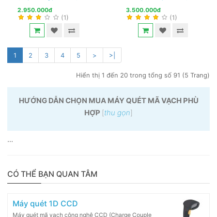
2.950.000đ
3.500.000đ
(1)
(1)
1
2
3
4
5
>
>|
Hiển thị 1 đến 20 trong tổng số 91 (5 Trang)
HƯỚNG DẪN CHỌN MUA MÁY QUÉT MÃ VẠCH PHÙ
HỢP
[
thu gọn
]
...
CÓ THỂ BẠN QUAN TÂM
Máy quét 1D CCD
Máy quét mã vạch công nghệ CCD (Charge Couple