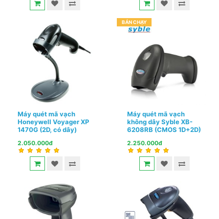
BÁN CHẠY
Máy quét mã vạch
Máy quét mã vạch
Honeywell Voyager XP
không dây Syble XB-
1470G (2D, có dây)
6208RB (CMOS 1D+2D)
2.050.000đ
2.250.000đ