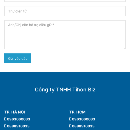
Gửi yêu cầu
Công ty TNHH Tihon Biz
TP. HÀ NỘI
TP. HCM
0963060033
0963060033
0888910033
0888910033