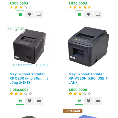
1.500.000đ
1.850.000đ
Máy in nhiệt Xprinter
Máy in nhiệt Xprinter
XP Q260 (khổ 80mm, 3
XP-V320N (k80, USB +
cổng U-S-E)
LAN)
2.050.000đ
1.500.000đ
DỪNG BÁN