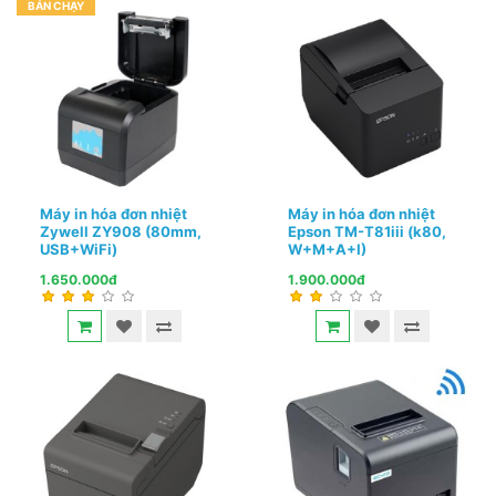
BÁN CHẠY
Máy in hóa đơn nhiệt
Máy in hóa đơn nhiệt
Zywell ZY908 (80mm,
Epson TM-T81iii (k80,
USB+WiFi)
W+M+A+I)
1.650.000đ
1.900.000đ