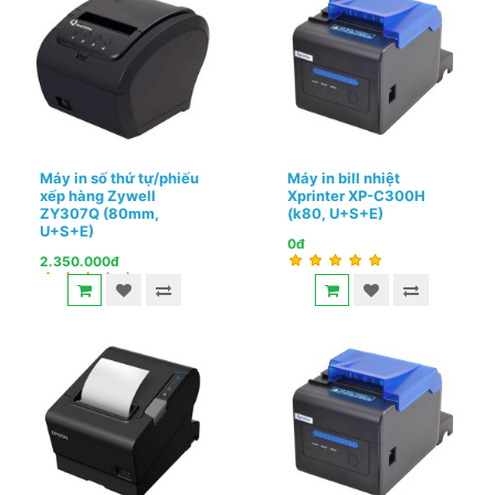
Máy in số thứ tự/phiếu
Máy in bill nhiệt
xếp hàng Zywell
Xprinter XP-C300H
ZY307Q (80mm,
(k80, U+S+E)
U+S+E)
0đ
2.350.000đ