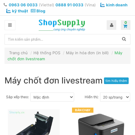
0963 06 0033
(Viettel)
0888 91 0033
(Vina)
kinh doanh
kỹ thuật
Blog
0
Trang chủ
Hệ thống POS
Máy in hóa đơn (in bill)
Máy
chốt đơn livestream
Máy chốt đơn livestream
tìm hiểu thêm
Sắp xếp theo:
Hiển thị:
BÁN CHẠY