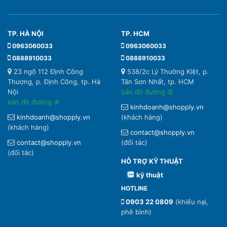
TP. HÀ NỘI
TP. HCM
0963060033
0963060033
0888910033
0888910033
23 ngõ 112 Định Công
538/2c Lý Thường Kiệt, p.
Thượng, p. Định Công, tp. Hà
Tân Sơn Nhất, tp. HCM
Nội
bản đồ đường đi
bản đồ đường đi
kinhdoanh@shopply.vn
kinhdoanh@shopply.vn
(khách hàng)
(khách hàng)
contact@shopply.vn
contact@shopply.vn
(đối tác)
(đối tác)
HỖ TRỢ KỸ THUẬT
kỹ thuật
HOTLINE
0903 22 0809
(khiếu nại,
phê bình)