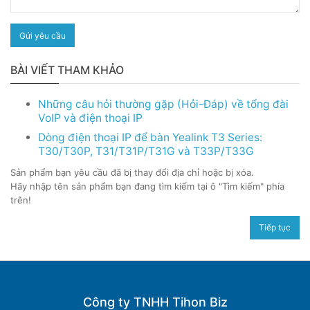
Gửi yêu cầu
BÀI VIẾT THAM KHẢO
Những câu hỏi thường gặp (Hỏi-Đáp) về tổng đài
VoIP và điện thoại IP
Dòng điện thoại IP để bàn Yealink T3 Series:
T30/T30P, T31/T31P/T31G và T33P/T33G
Sản phẩm bạn yêu cầu đã bị thay đổi địa chỉ hoặc bị xóa.
Hãy nhập tên sản phẩm bạn đang tìm kiếm tại ô "Tìm kiếm" phía
trên!
Tiếp tục
Công ty TNHH Tihon Biz