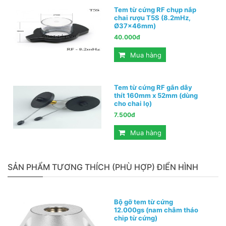
Tem từ cứng RF chụp nắp
chai rượu T5S (8.2mHz,
Ø37x46mm)
40.000đ
Mua hàng
Tem từ cứng RF gắn dây
thít 160mm x 52mm (dùng
cho chai lọ)
7.500đ
Mua hàng
SẢN PHẨM TƯƠNG THÍCH (PHÙ HỢP) ĐIỂN HÌNH
Bộ gỡ tem từ cứng
12.000gs (nam châm tháo
chip từ cứng)