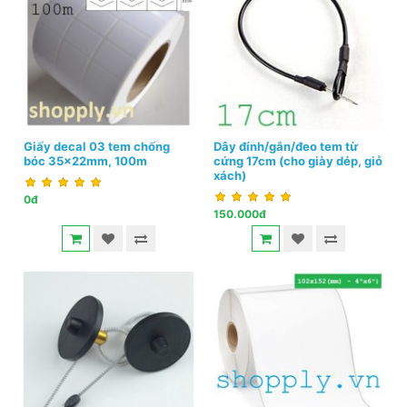
Giấy decal 03 tem chống
Dây đính/gắn/đeo tem từ
bóc 35x22mm, 100m
cứng 17cm (cho giày dép, giỏ
xách)
0đ
150.000đ