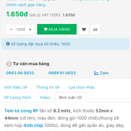
Chính sách giao hàng
1.650đ
Giá có VAT (10%):
1.815đ
MUA HÀNG
Số lượng đặt mua tối thiểu: 1000
Tư vấn mua hàng
0963 06 0033
0888 91 0033
Zalo
Giới thiệu SP
Thông tin SP
Lựa chọn khác
SP tương thích
Video
Bình luận (0)
Tem từ cứng RF
tần số
8.2 mHz
, kích thước
52mm x
44mm
(cỡ lớn), màu đen, đóng gói 1000 chiếc/thùng (đi
kèm hộp
đinh chíp
1000c), dùng để gắn quần áo, giày dép,