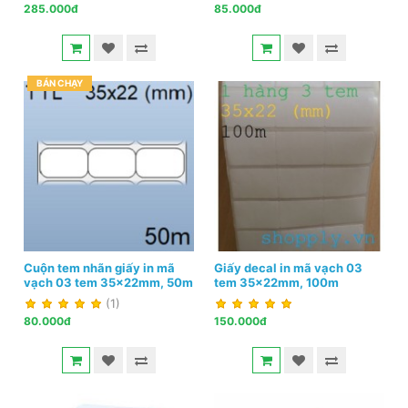
285.000đ
85.000đ
BÁN CHẠY
Cuộn tem nhãn giấy in mã
Giấy decal in mã vạch 03
vạch 03 tem 35x22mm, 50m
tem 35x22mm, 100m
(1)
80.000đ
150.000đ