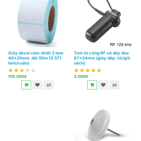
Giấy decal cảm nhiệt 2 tem
Tem từ cứng RF có dây đeo
40x25mm, dài 50m (3.571
67x24mm (giày dép, túi/giỏ
tem/cuộn)
xách)
105.000đ
3.000đ