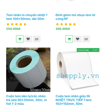
Tem nhãn in chuyển nhiệt 1
Đinh ghim mũ nhựa tem từ
tem 100x50mm, dài 50m
cứng RF
250.000đ
300.000đ
Cuộn tem dán ly/cốc nhãn
Cuộn tem nhãn giấy IN
trà sữa 50x30mm, 30m, in
NHIỆT TRỰC TIẾP 1 tem
foil 1-2 màu
102x152mm, 50m