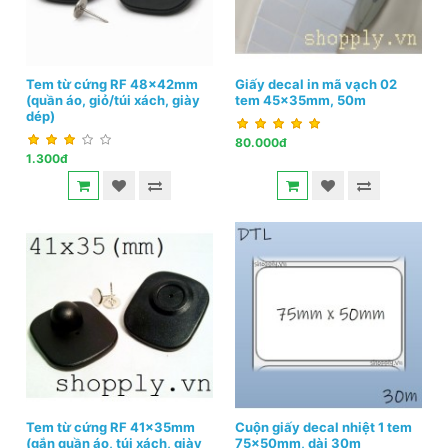
Tem từ cứng RF 48x42mm
Giấy decal in mã vạch 02
(quần áo, giỏ/túi xách, giày
tem 45x35mm, 50m
dép)
80.000đ
1.300đ
Tem từ cứng RF 41x35mm
Cuộn giấy decal nhiệt 1 tem
(gắn quần áo, túi xách, giày
75x50mm, dài 30m