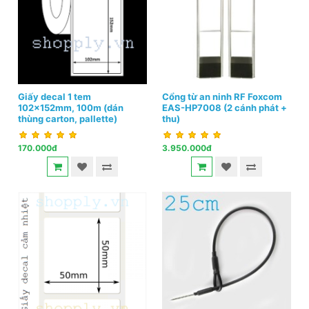
Giấy decal 1 tem
Cổng từ an ninh RF Foxcom
102x152mm, 100m (dán
EAS-HP7008 (2 cánh phát +
thùng carton, pallette)
thu)
170.000đ
3.950.000đ