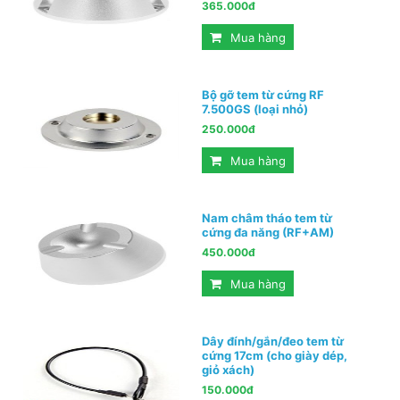
365.000đ
Mua hàng
Bộ gỡ tem từ cứng RF
7.500GS (loại nhỏ)
250.000đ
Mua hàng
Nam châm tháo tem từ
cứng đa năng (RF+AM)
450.000đ
Mua hàng
Dây đính/gắn/đeo tem từ
cứng 17cm (cho giày dép,
giỏ xách)
150.000đ