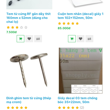
Tem từ cứng RF gắn dây thít
Cuộn tem nhãn (decal) giấy 1
160mm x 52mm (dùng cho
tem 102x152mm, 50m
chai lọ)
85.000đ
7.500đ
Đinh ghim tem từ cứng (thép
Giấy decal 03 tem chống
mạ crom)
bóc 35x22mm, 50m
(2)