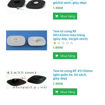
giỏ/túi xách, giày dép)
1.300đ
Mua hàng
Tem từ cứng RF
48x42mm màu trắng
(giày dép, túi/giỏ xách)
1.800đ
Mua hàng
Tem từ cứng RF 41x35mm
(gắn quần áo, túi xách,
giày dép)
1.300đ
Mua hàng