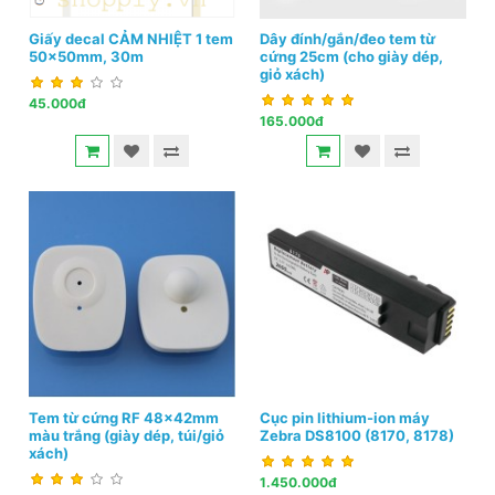
Giấy decal CẢM NHIỆT 1 tem
Dây đính/gắn/đeo tem từ
50x50mm, 30m
cứng 25cm (cho giày dép,
giỏ xách)
45.000đ
165.000đ
Tem từ cứng RF 48x42mm
Cục pin lithium-ion máy
màu trắng (giày dép, túi/giỏ
Zebra DS8100 (8170, 8178)
xách)
1.450.000đ