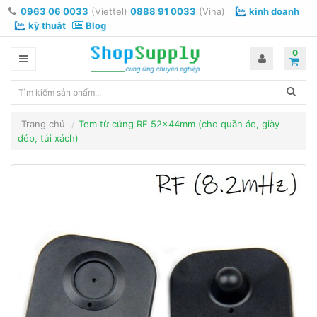
0963 06 0033
(Viettel)
0888 91 0033
(Vina)
kinh doanh
kỹ thuật
Blog
0
Trang chủ
Tem từ cứng RF 52x44mm (cho quần áo, giày
dép, túi xách)