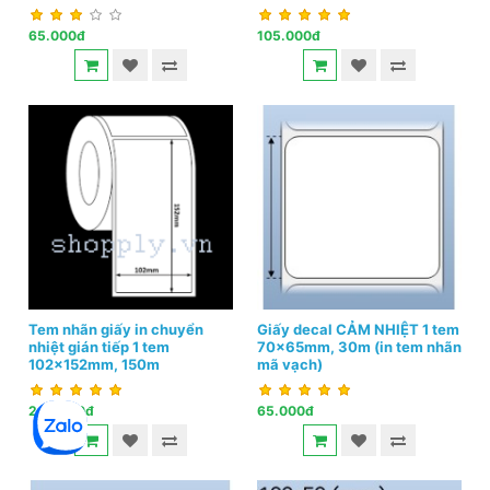
65.000đ
105.000đ
Tem nhãn giấy in chuyển
Giấy decal CẢM NHIỆT 1 tem
nhiệt gián tiếp 1 tem
70x65mm, 30m (in tem nhãn
102x152mm, 150m
mã vạch)
240.000đ
65.000đ