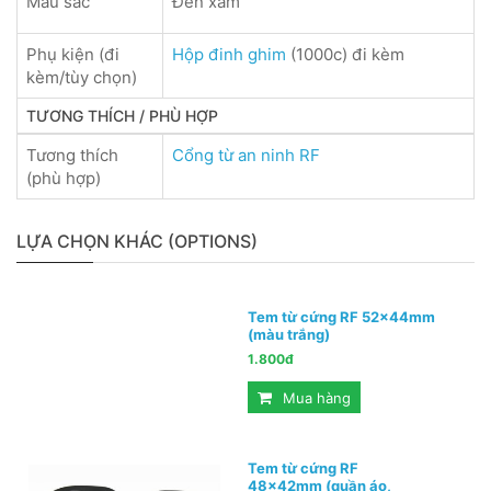
Màu sắc
Đen xám
Phụ kiện (đi
Hộp đinh ghim
(1000c) đi kèm
kèm/tùy chọn)
TƯƠNG THÍCH / PHÙ HỢP
Tương thích
Cổng từ an ninh RF
(phù hợp)
LỰA CHỌN KHÁC (OPTIONS)
Tem từ cứng RF 52x44mm
(màu trắng)
1.800đ
Mua hàng
Tem từ cứng RF
48x42mm (quần áo,