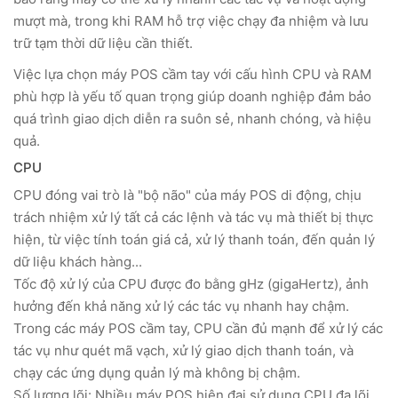
mượt mà, trong khi RAM hỗ trợ việc chạy đa nhiệm và lưu
trữ tạm thời dữ liệu cần thiết.
Việc lựa chọn máy POS cầm tay với cấu hình CPU và RAM
phù hợp là yếu tố quan trọng giúp doanh nghiệp đảm bảo
quá trình giao dịch diễn ra suôn sẻ, nhanh chóng, và hiệu
quả.
CPU
CPU đóng vai trò là "bộ não" của máy POS di động, chịu
trách nhiệm xử lý tất cả các lệnh và tác vụ mà thiết bị thực
hiện, từ việc tính toán giá cả, xử lý thanh toán, đến quản lý
dữ liệu khách hàng...
Tốc độ xử lý của CPU được đo bằng gHz (gigaHertz), ảnh
hưởng đến khả năng xử lý các tác vụ nhanh hay chậm.
Trong các máy POS cầm tay, CPU cần đủ mạnh để xử lý các
tác vụ như quét mã vạch, xử lý giao dịch thanh toán, và
chạy các ứng dụng quản lý mà không bị chậm.
Số lượng lõi: Nhiều máy POS hiện đại sử dụng CPU đa lõi