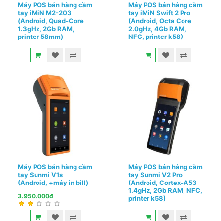
Máy POS bán hàng cầm
Máy POS bán hàng cầm
tay iMiN M2-203
tay iMiN Swift 2 Pro
(Android, Quad-Core
(Android, Octa Core
1.3gHz, 2Gb RAM,
2.0gHz, 4Gb RAM,
printer 58mm)
NFC, printer k58)
4.450.000đ
6.000.000đ
Máy POS bán hàng cầm
Máy POS bán hàng cầm
tay Sunmi V1s
tay Sunmi V2 Pro
(Android, +máy in bill)
(Android, Cortex-A53
1.4gHz, 2Gb RAM, NFC,
3.950.000đ
printer k58)
4.750.000đ