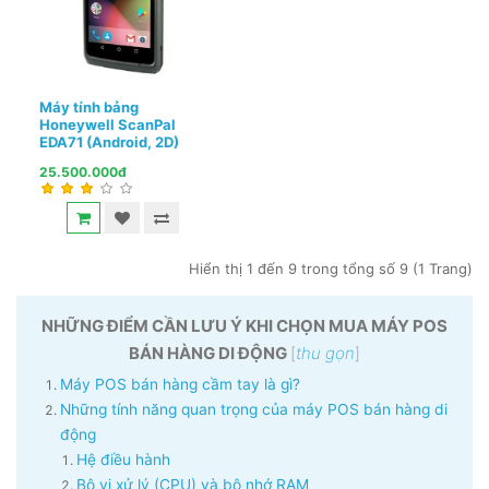
Máy tính bảng
Honeywell ScanPal
EDA71 (Android, 2D)
25.500.000đ
Hiển thị 1 đến 9 trong tổng số 9 (1 Trang)
NHỮNG ĐIỂM CẦN LƯU Ý KHI CHỌN MUA MÁY POS
BÁN HÀNG DI ĐỘNG
[
thu gọn
]
Máy POS bán hàng cầm tay là gì?
Những tính năng quan trọng của máy POS bán hàng di
động
Hệ điều hành
Bộ vi xử lý (CPU) và bộ nhớ RAM