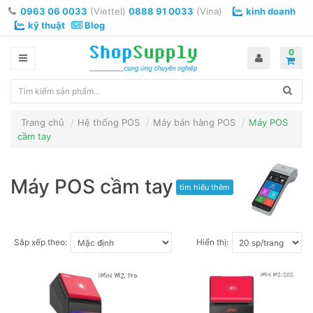
0963 06 0033
(Viettel)
0888 91 0033
(Vina)
kinh doanh
kỹ thuật
Blog
0
Trang chủ
Hệ thống POS
Máy bán hàng POS
Máy POS
cầm tay
Máy POS cầm tay
tìm hiểu thêm
Sắp xếp theo:
Hiển thị: