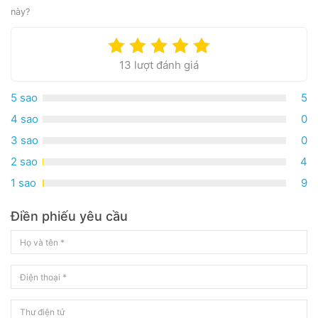
này?
13 lượt đánh giá
5 sao
5
4 sao
0
3 sao
0
2 sao
4
1 sao
9
Điền phiếu yêu cầu