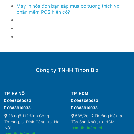
Máy in hóa đơn bạn sắp mua có tương thích với
phần mềm POS hiện có?
Công ty TNHH Tihon Biz
TP. HÀ NỘI
TP. HCM
0963060033
0963060033
0888910033
0888910033
23 ngõ 112 Định Công
538/2c Lý Thường Kiệt, p.
Thượng, p. Định Công, tp. Hà
Tân Sơn Nhất, tp. HCM
Nội
bản đồ đường đi
bản đồ đường đi