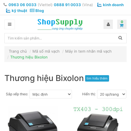
0963 06 0033
(Viettel)
0888 91 0033
(Vina)
kinh doanh
kỹ thuật
Blog
0
Trang chủ
Mã số mã vạch
Máy in tem nhãn mã vạch
Thương hiệu Bixolon
Thương hiệu Bixolon
tìm hiểu thêm
Sắp xếp theo:
Hiển thị: