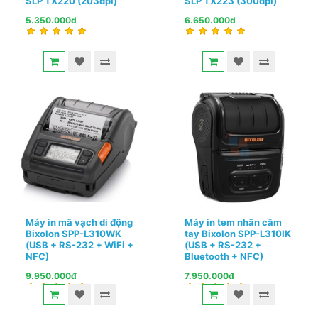
SLP TX220 (203dpi)
SLP TX223 (300dpi)
5.350.000đ
6.650.000đ
Máy in mã vạch di động
Máy in tem nhãn cầm
Bixolon SPP-L310WK
tay Bixolon SPP-L310IK
(USB + RS-232 + WiFi +
(USB + RS-232 +
NFC)
Bluetooth + NFC)
9.950.000đ
7.950.000đ