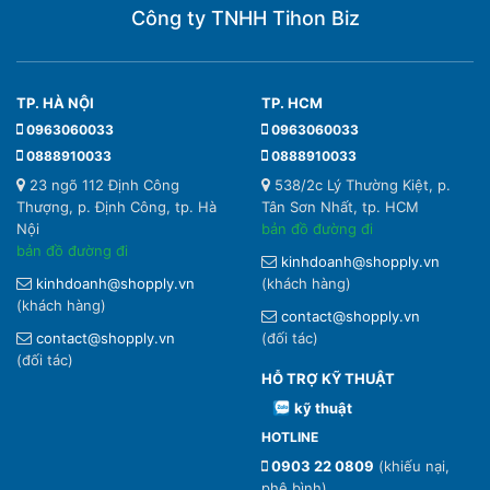
Công ty TNHH Tihon Biz
TP. HÀ NỘI
TP. HCM
0963060033
0963060033
0888910033
0888910033
23 ngõ 112 Định Công
538/2c Lý Thường Kiệt, p.
Thượng, p. Định Công, tp. Hà
Tân Sơn Nhất, tp. HCM
Nội
bản đồ đường đi
bản đồ đường đi
kinhdoanh@shopply.vn
kinhdoanh@shopply.vn
(khách hàng)
(khách hàng)
contact@shopply.vn
contact@shopply.vn
(đối tác)
(đối tác)
HỖ TRỢ KỸ THUẬT
kỹ thuật
HOTLINE
0903 22 0809
(khiếu nại,
phê bình)