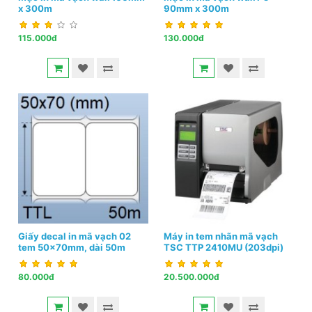
x 300m
90mm x 300m
115.000đ
130.000đ
Giấy decal in mã vạch 02
Máy in tem nhãn mã vạch
tem 50x70mm, dài 50m
TSC TTP 2410MU (203dpi)
80.000đ
20.500.000đ