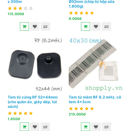
x 300m
Ø52mm (chíp từ hộp sữa
1.800g)
115.000đ
9.000đ
Tem từ cứng RF 52x44mm
Tem từ mềm RF 8.2 mHz, cỡ
(cho quần áo, giày dép, túi
tem 4x3cm
xách)
215.000đ
1.650đ