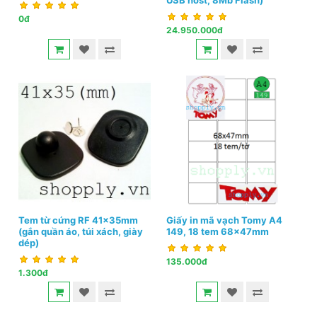
USB host, 8Mb Flash)
0đ
24.950.000đ
Tem từ cứng RF 41x35mm
Giấy in mã vạch Tomy A4
(gắn quần áo, túi xách, giày
149, 18 tem 68x47mm
dép)
135.000đ
1.300đ