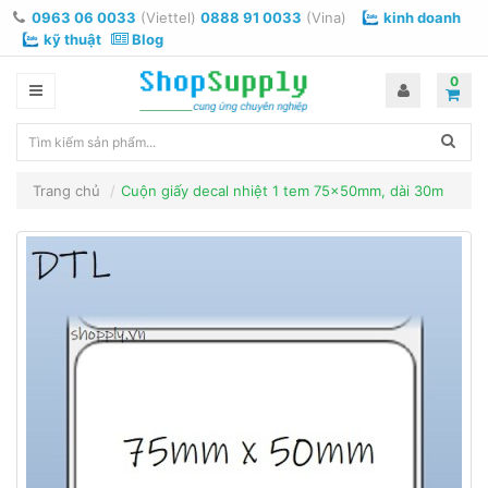
0963 06 0033
(Viettel)
0888 91 0033
(Vina)
kinh doanh
kỹ thuật
Blog
0
Trang chủ
Cuộn giấy decal nhiệt 1 tem 75x50mm, dài 30m