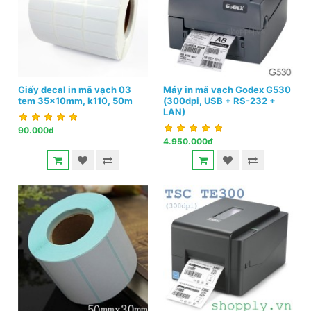
Giấy decal in mã vạch 03
Máy in mã vạch Godex G530
tem 35x10mm, k110, 50m
(300dpi, USB + RS-232 +
LAN)
90.000đ
4.950.000đ