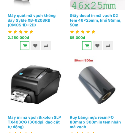
Máy quét mã vạch không
Giấy decal in mã vạch 02
dây Syble XB-6208RB
tem 46x25mm, khổ 95mm,
(CMOS 1D+2D)
50m
2.250.000đ
85.000đ
Máy in mã vạch Bixolon SLP
Ruy băng mực resin FO
TX403CG (300dpi, dao cắt
80mm x 300m in tem nhãn
tự động)
mã vạch