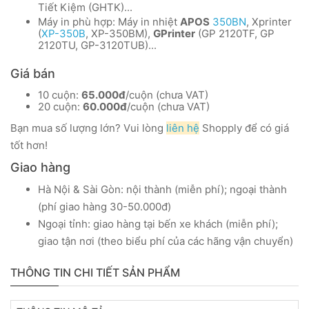
Tiết Kiệm (GHTK)...
Máy in phù hợp: Máy in nhiệt
APOS
350BN
, Xprinter
(
XP-350B
, XP-350BM),
GPrinter
(GP 2120TF, GP
2120TU, GP-3120TUB)...
Giá bán
10 cuộn:
65.000đ
/cuộn (chưa VAT)
20 cuộn:
60.000đ
/cuộn (chưa VAT)
Bạn mua số lượng lớn? Vui lòng
liên hệ
Shopply để có giá
tốt hơn!
Giao hàng
Hà Nội & Sài Gòn: nội thành (miễn phí); ngoại thành
(phí giao hàng 30-50.000đ)
Ngoại tỉnh: giao hàng tại bến xe khách (miễn phí);
giao tận nơi (theo biểu phí của các hãng vận chuyển)
THÔNG TIN CHI TIẾT SẢN PHẨM