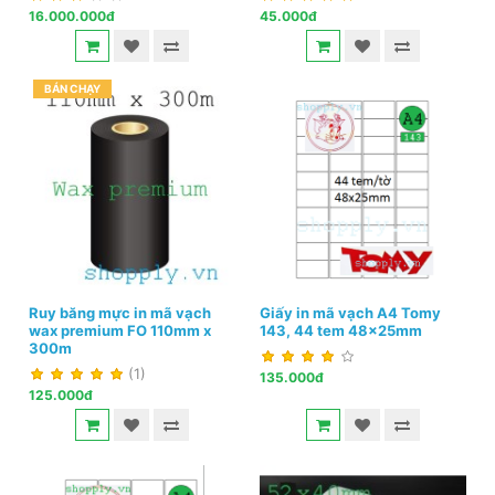
16.000.000đ
45.000đ
BÁN CHẠY
Ruy băng mực in mã vạch
Giấy in mã vạch A4 Tomy
wax premium FO 110mm x
143, 44 tem 48x25mm
300m
(1)
135.000đ
125.000đ