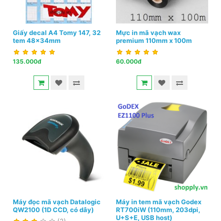
Giấy decal A4 Tomy 147, 32
Mực in mã vạch wax
tem 48x34mm
premium 110mm x 100m
135.000đ
60.000đ
Máy đọc mã vạch Datalogic
Máy in tem mã vạch Godex
QW2100 (1D CCD, có dây)
RT700iW (110mm, 203dpi,
U+S+E, USB host)