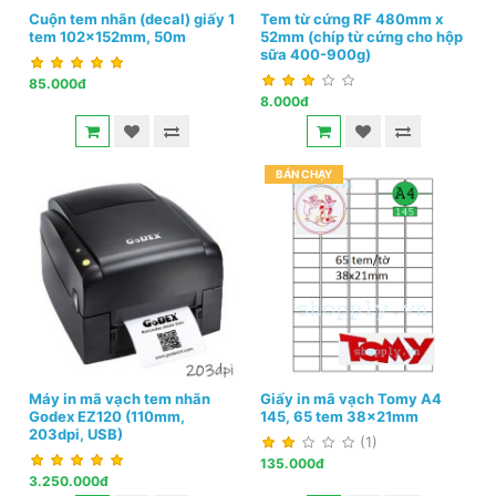
Cuộn tem nhãn (decal) giấy 1
Tem từ cứng RF 480mm x
tem 102x152mm, 50m
52mm (chíp từ cứng cho hộp
sữa 400-900g)
85.000đ
8.000đ
BÁN CHẠY
Máy in mã vạch tem nhãn
Giấy in mã vạch Tomy A4
Godex EZ120 (110mm,
145, 65 tem 38x21mm
203dpi, USB)
(1)
135.000đ
3.250.000đ