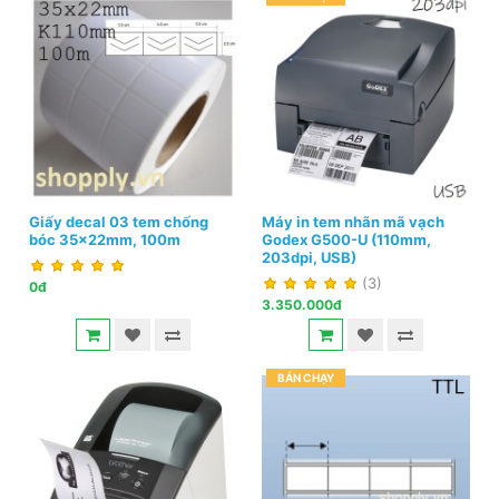
Giấy decal 03 tem chống
Máy in tem nhãn mã vạch
bóc 35x22mm, 100m
Godex G500-U (110mm,
203dpi, USB)
(3)
0đ
3.350.000đ
BÁN CHẠY