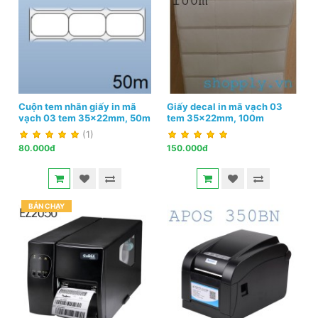
Cuộn tem nhãn giấy in mã
Giấy decal in mã vạch 03
vạch 03 tem 35x22mm, 50m
tem 35x22mm, 100m
(1)
80.000đ
150.000đ
BÁN CHẠY