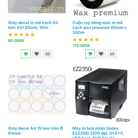
Giấy decal in mã vạch 02
Cuộn ruy băng mực in mã
tem 45x35mm, 50m
vạch wax premium 90mm x
300m
80.000đ
110.000đ
Giấy decal A4 15 tem tròn Ø
Máy in tem nhãn Godex
65mm
EZ2350i (300 dpi, U+S+E,