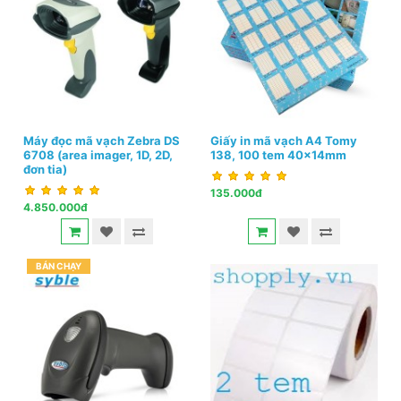
Máy đọc mã vạch Zebra DS
Giấy in mã vạch A4 Tomy
6708 (area imager, 1D, 2D,
138, 100 tem 40x14mm
đơn tia)
135.000đ
4.850.000đ
BÁN CHẠY