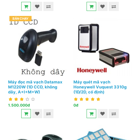
BÁN CHẠY
Máy đọc mã vạch Datamax
Máy quét mã vạch
M1220W (1D CCD, không
Honeywell Vuquest 3310g
dây, A+I+M+W)
(1D/2D, cố định)
1.500.000đ
0đ