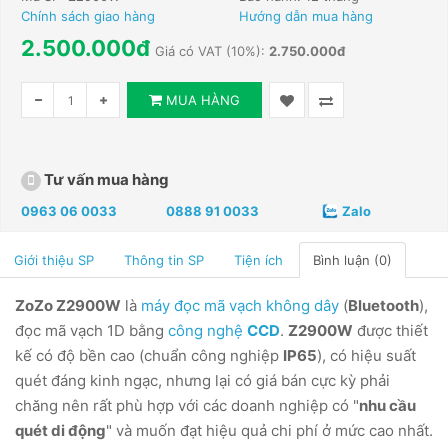
Chính sách giao hàng
Hướng dẫn mua hàng
2.500.000đ
Giá có VAT (10%):
2.750.000đ
MUA HÀNG
Tư vấn mua hàng
0963 06 0033
0888 91 0033
Zalo
Giới thiệu SP
Thông tin SP
Tiện ích
Bình luận (0)
ZoZo Z2900W
là
máy đọc mã vạch không dây
(
Bluetooth
),
đọc mã vạch 1D bằng
công nghệ
CCD
.
Z2900W
được thiết
kế có độ bền cao (chuẩn công nghiệp
IP65
), có hiệu suất
quét đáng kinh ngạc, nhưng lại có giá bán cực kỳ phải
chăng nên rất phù hợp với các doanh nghiệp có "
nhu cầu
quét di động
" và muốn đạt hiệu quả chi phí ở mức cao nhất.