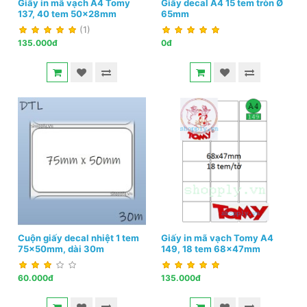
Giấy in mã vạch A4 Tomy
Giấy decal A4 15 tem tròn Ø
137, 40 tem 50x28mm
65mm
(1)
135.000đ
0đ
Cuộn giấy decal nhiệt 1 tem
Giấy in mã vạch Tomy A4
75x50mm, dài 30m
149, 18 tem 68x47mm
60.000đ
135.000đ