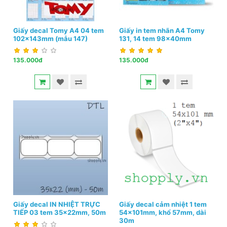
Giấy decal Tomy A4 04 tem
Giấy in tem nhãn A4 Tomy
102x143mm (mẫu 147)
131, 14 tem 98x40mm
135.000đ
135.000đ
Giấy decal IN NHIỆT TRỰC
Giấy decal cảm nhiệt 1 tem
TIẾP 03 tem 35x22mm, 50m
54x101mm, khổ 57mm, dài
30m