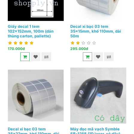
Giấy decal 1 tem
Decal xi bạc 03 tem
102x152mm, 100m (dán
35x15mm, khổ 110mm, dài
thùng carton, pallette)
50m
170.000đ
295.000đ
Decal xi bạc 03 tem
Máy đọc mã vạch Symble
35x22mm, khổ 110mm, dài
SB-1258 (1D laser, có dây)