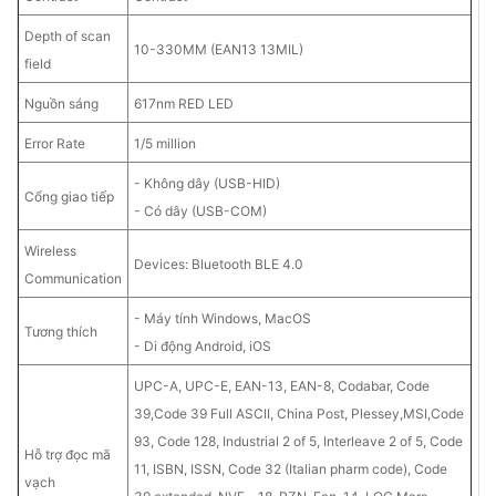
Depth of scan
10-330MM (EAN13 13MIL)
field
Nguồn sáng
617nm RED LED
Error Rate
1/5 million
- Không dây (USB-HID)
Cổng giao tiếp
- Có dây (USB-COM)
Wireless
Devices: Bluetooth BLE 4.0
Communication
- Máy tính Windows, MacOS
Tương thích
- Di động Android, iOS
UPC-A, UPC-E, EAN-13, EAN-8, Codabar, Code
39,Code 39 Full ASCII, China Post, Plessey,MSI,Code
93, Code 128, Industrial 2 of 5, Interleave 2 of 5, Code
Hỗ trợ đọc mã
11, ISBN, ISSN, Code 32 (Italian pharm code), Code
vạch