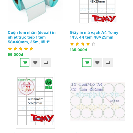
Cuộn tem nhãn (decal) in
Giấy in mã vạch A4 Tomy
nhiệt trực tiếp 1 tem
143, 44 tem 48x25mm
58x40mm, 35m, lõi 1"
135.000đ
55.000đ