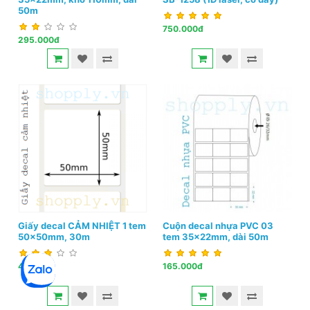
50m
750.000đ
295.000đ
Giấy decal CẢM NHIỆT 1 tem
Cuộn decal nhựa PVC 03
50x50mm, 30m
tem 35x22mm, dài 50m
45.000đ
165.000đ