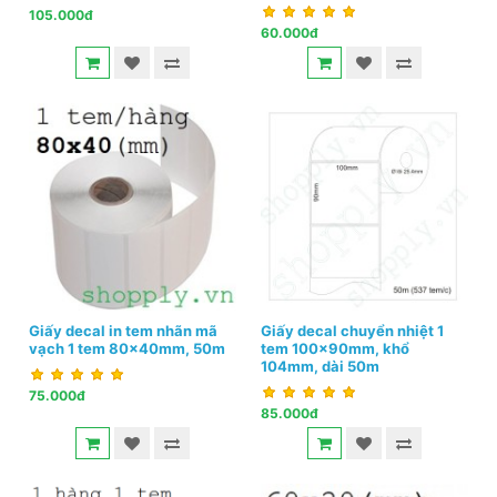
105.000đ
60.000đ
Giấy decal in tem nhãn mã
Giấy decal chuyển nhiệt 1
vạch 1 tem 80x40mm, 50m
tem 100x90mm, khổ
104mm, dài 50m
75.000đ
85.000đ