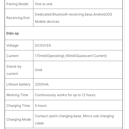
Pairing Model
One to one
Dedicated Bluetooth receiving base,Android,IOS
Receiving End
Mobile devices
Điện áp
Voltage
DC5V±5%
Current
170mA(Operating); 65mA(Quiescent Current)
Stand-by
0mA
current
Lithium battery
2200mA
Working Time
Continuously works for up to 12 hours
Charging Time
5 hours
Contact-point charging base, Mirco usb charging
Charging Mode
cable