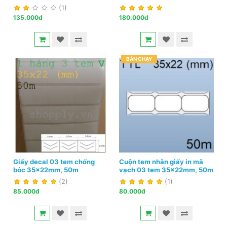
(1)
135.000đ
180.000đ
BÁN CHẠY
Giấy decal 03 tem chống
Cuộn tem nhãn giấy in mã
bóc 35x22mm, 50m
vạch 03 tem 35x22mm, 50m
(2)
(1)
85.000đ
80.000đ