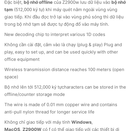
Đặc biệt,
bộ nhớ offline
của Z2900w lưu dữ liệu vào
bộ nhớ
tạm
(512,000 ký tự) khi máy quét nằm ngoài vùng vùng
giao tiếp. Khi đầu đọc trở lại vào vùng phủ sóng thì dữ liệu
trong bộ nhớ tạm sẽ được tự động đổ vào máy tính.
New decoding chip to interpret various 1D codes
Không cần cài đặt, cắm vào là chạy (plug & play) Plug and
play, easy to set up, and can be used quickly with other
office equipment
Wireless transmission distance reaches 100 meters (open
space)
Bộ nhớ lên tới 512,000 ký tựcharacters can be stored in the
offline/counter storage mode
The wire is made of 0.01 mm copper wire and contains
anti-pull nylon thread for longer service life
Không chỉ giao tiếp với máy tính
Windows
,
MacOS
,
Z2900W
có f có thể giao tiếp với các thiết bị di