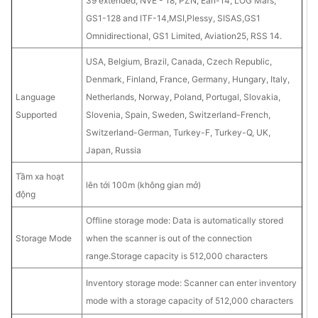
39 extended, NVE - 18, PZN, Ean-14, LOG Mars,
GS1-128 and ITF-14,MSI,Plessy, SISAS,GS1
Omnidirectional, GS1 Limited, Aviation25, RSS 14.
USA, Belgium, Brazil, Canada, Czech Republic,
Denmark, Finland, France, Germany, Hungary, Italy,
Language
Netherlands, Norway, Poland, Portugal, Slovakia,
Supported
Slovenia, Spain, Sweden, Switzerland-French,
Switzerland-German, Turkey-F, Turkey-Q, UK,
Japan, Russia
Tầm xa hoạt
lên tới 100m (không gian mở)
động
Offline storage mode: Data is automatically stored
Storage Mode
when the scanner is out of the connection
range.Storage capacity is 512,000 characters
Inventory storage mode: Scanner can enter inventory
mode with a storage capacity of 512,000 characters