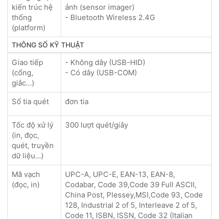
kiến trúc hệ
ảnh (sensor imager)
thống
- Bluetooth Wireless 2.4G
(platform)
THÔNG SỐ KỸ THUẬT
Giao tiếp
- Không dây (USB-HID)
(cổng,
- Có dây (USB-COM)
giắc...)
Số tia quét
đơn tia
Tốc độ xử lý
300 lượt quét/giây
(in, đọc,
quét, truyền
dữ liệu...)
Mã vạch
UPC-A, UPC-E, EAN-13, EAN-8,
(đọc, in)
Codabar, Code 39,Code 39 Full ASCII,
China Post, Plessey,MSI,Code 93, Code
128, Industrial 2 of 5, Interleave 2 of 5,
Code 11, ISBN, ISSN, Code 32 (Italian