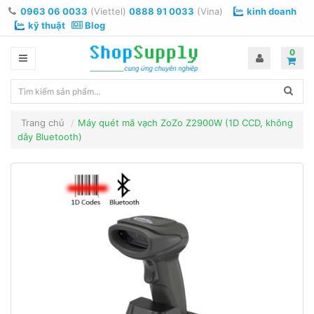
0963 06 0033
(Viettel)
0888 91 0033
(Vina)
kinh doanh
kỹ thuật
Blog
0
Trang chủ
Máy quét mã vạch ZoZo Z2900W (1D CCD, không
dây Bluetooth)