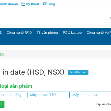
kinh doanh
kỹ thuật
Blog
S
Công nghệ RFID
TB văn phòng
PC & Laptop
Công nghệ VoI
SX)
 in date (HSD, NSX)
tìm hiểu thêm
loại sản phẩm
date thủ công
Máy in date TTO
Máy in phun date
Sắp xếp th