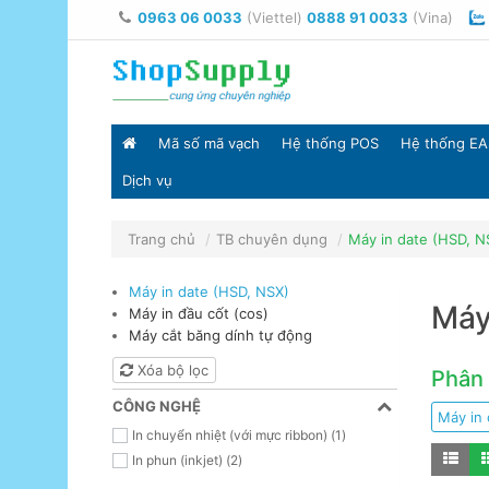
0963 06 0033
(Viettel)
0888 91 0033
(Vina)
Mã số mã vạch
Hệ thống POS
Hệ thống EA
Dịch vụ
Trang chủ
TB chuyên dụng
Máy in date (HSD, N
Máy in date (HSD, NSX)
Máy
Máy in đầu cốt (cos)
Máy cắt băng dính tự động
Xóa bộ lọc
Phân 
CÔNG NGHỆ
Máy in 
In chuyển nhiệt (với mực ribbon) (1)
In phun (inkjet) (2)