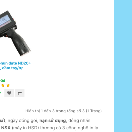
phun date ND20+
, cầm tay/tự
00đ
Hiển thị 1 đến 3 trong tổng số 3 (1 Trang)
uất
, ngày đóng gói,
hạn sử dụng
, đóng nhãn
n NSX
(máy in HSD) thường có 3 công nghệ in là