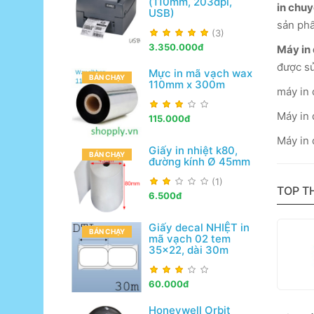
(110mm, 203dpi,
in chuy
USB)
sản ph
(3)
3.350.000đ
Máy in
được sử
Mực in mã vạch wax
BÁN CHẠY
110mm x 300m
máy in 
Máy in 
115.000đ
Máy in 
Giấy in nhiệt k80,
BÁN CHẠY
đường kính Ø 45mm
(1)
TOP T
6.500đ
Giấy decal NHIỆT in
BÁN CHẠY
mã vạch 02 tem
35x22, dài 30m
60.000đ
Honeywell Orbit