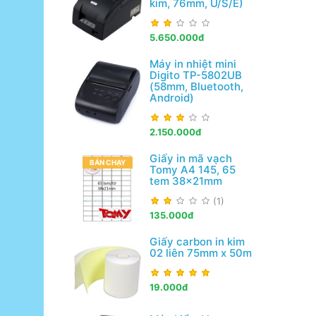
kim, 76mm, U/S/E)
5.650.000đ
Máy in nhiệt mini
Digito TP-5802UB
(58mm, Bluetooth,
Android)
2.150.000đ
Giấy in mã vạch
BÁN CHẠY
Tomy A4 145, 65
tem 38x21mm
(1)
135.000đ
Giấy carbon in kim
02 liên 75mm x 50m
19.000đ