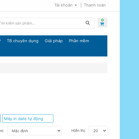
Tài khoản
Thanh toán
0
P
TB chuyên dụng
Giải pháp
Phần mềm
Máy in date tự động
eo:
Hiển thị: