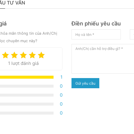
ẦU TƯ VẤN
giá
Điền phiếu yêu cầu
hỏa mãn thông tin của Anh/Chị
đọc chuyên mục này?
1 lượt đánh giá
1
Gửi yêu cầu
0
0
0
0