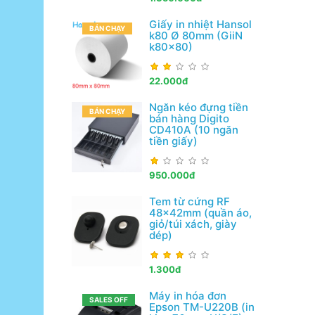
Giấy in nhiệt Hansol
BÁN CHẠY
k80 Ø 80mm (GiiN
k80x80)
22.000đ
Ngăn kéo đựng tiền
BÁN CHẠY
bán hàng Digito
CD410A (10 ngăn
tiền giấy)
950.000đ
Tem từ cứng RF
48x42mm (quần áo,
giỏ/túi xách, giày
dép)
1.300đ
Máy in hóa đơn
SALES OFF
Epson TM-U220B (in