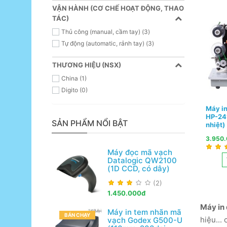
VẬN HÀNH (CƠ CHẾ HOẠT ĐỘNG, THAO
TÁC)
Thủ công (manual, cầm tay) (3)
Tự động (automatic, rảnh tay) (3)
THƯƠNG HIỆU (NSX)
China (1)
Digito (0)
Máy in
HP-241
SẢN PHẨM NỔI BẬT
nhiệt)
3.950
Máy đọc mã vạch
Datalogic QW2100
(1D CCD, có dây)
(2)
1.450.000đ
Máy in
Máy in tem nhãn mã
BÁN CHẠY
hiệu...
vạch Godex G500-U