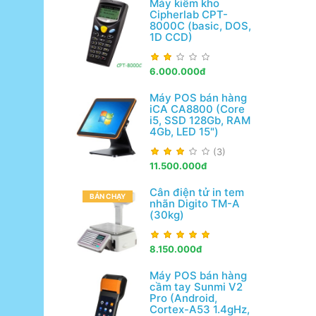
Máy kiểm kho
Cipherlab CPT-
8000C (basic, DOS,
1D CCD)
6.000.000đ
Máy POS bán hàng
iCA CA8800 (Core
i5, SSD 128Gb, RAM
4Gb, LED 15")
(3)
11.500.000đ
Cân điện tử in tem
BÁN CHẠY
nhãn Digito TM-A
(30kg)
8.150.000đ
Máy POS bán hàng
cầm tay Sunmi V2
Pro (Android,
Cortex-A53 1.4gHz,