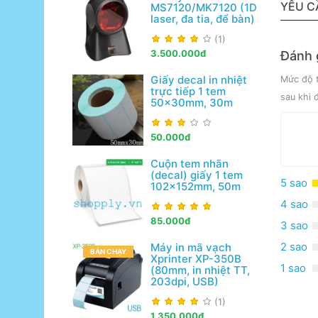
YÊU C
MS7120/MK7120 (1D
laser, đa tia, để bàn)
(1)
3.500.000đ
Đánh 
Giấy decal in nhiệt
Mức độ t
trực tiếp 1 tem
sau khi 
50x30mm, 30m
50.000đ
Cuộn tem nhãn
(decal) giấy 1 tem
5 sao
102x152mm, 50m
4 sao
85.000đ
3 sao
2 sao
Máy in mã vạch
BÁN CHẠY
Xprinter XP-350B
1 sao
(80mm, in nhiệt TT,
203dpi, USB)
(1)
1.350.000đ