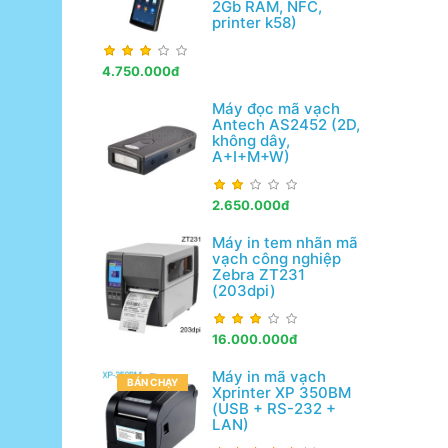
2Gb RAM, NFC,
printer k58)
4.750.000đ
Máy đọc mã vạch
Antech AS2452 (2D,
không dây,
A+I+M+W)
2.650.000đ
Máy in tem nhãn mã
vạch công nghiệp
Zebra ZT231
(203dpi)
16.000.000đ
Máy in mã vạch
BÁN CHẠY
Xprinter XP 350BM
(USB + RS-232 +
LAN)