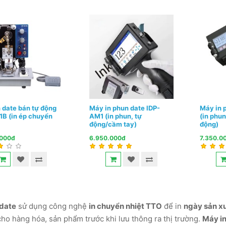
 date bán tự động
Máy in phun date IDP-
Máy in 
B (in ép chuyển
AM1 (in phun, tự
(in phun
động/cầm tay)
động)
.000đ
6.950.000đ
7.350.0
 date
sử dụng công nghệ
in chuyển nhiệt TTO
để in
ngày sản x
 cho hàng hóa, sản phẩm trước khi lưu thông ra thị trường.
Máy i