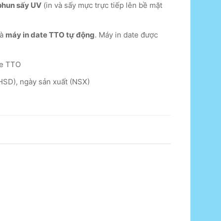
 phun sấy UV
(in và sấy mực trực tiếp lên bề mặt
à
máy in date TTO tự động
. Máy in date được
te TTO
HSD), ngày sản xuất (NSX)