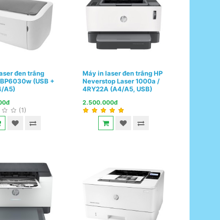
aser đen trắng
Máy in laser đen trắng HP
LBP6030w (USB +
Neverstop Laser 1000a /
4/A5)
4RY22A (A4/A5, USB)
00đ
2.500.000đ
(1)