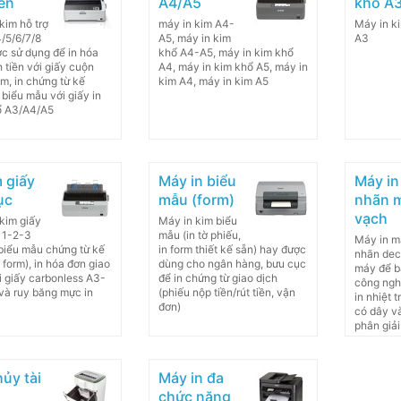
iên
A4/A5
khổ A
kim hỗ trợ
máy in kim A4-
Máy in k
4/5/6/7/8
A5, máy in kim
A3
ợc sử dụng để in hóa
khổ A4-A5, máy in kim khổ
h tiền với giấy cuộn
A4, máy in kim khổ A5, máy in
, in chứng từ kế
kim A4, máy in kim A5
n biểu mẫu với giấy in
ổ A3/A4/A5
m giấy
Máy in biểu
Máy in
ục
mẫu (form)
nhãn 
vạch
kim giấy
Máy in kim biểu
c 1-2-3
mẫu (in tờ phiếu,
Máy in m
n biểu mẫu chứng từ kế
in form thiết kế sẵn) hay được
nhãn deca
n form), in hóa đơn giao
dùng cho ngân hàng, bưu cục
máy để b
i giấy carbonless A3-
để in chứng từ giao dịch
công ngh
và ruy băng mực in
(phiếu nộp tiền/rút tiền, vận
in nhiệt t
đơn)
có dây v
phân giả
ủy tài
Máy in đa
chức năng