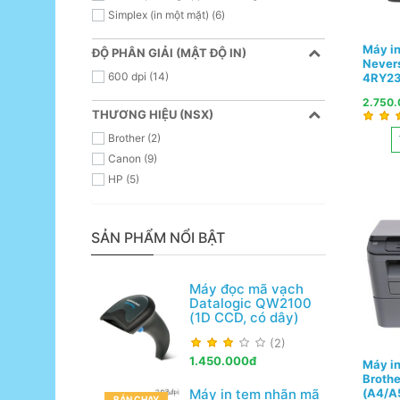
Simplex (in một mặt) (6)
Máy in
ĐỘ PHÂN GIẢI (MẬT ĐỘ IN)
Nevers
600 dpi (14)
4RY23
2.750
THƯƠNG HIỆU (NSX)
Brother (2)
Canon (9)
HP (5)
SẢN PHẨM NỔI BẬT
Máy đọc mã vạch
Datalogic QW2100
(1D CCD, có dây)
(2)
1.450.000đ
Máy in
Broth
Máy in tem nhãn mã
(A4/A5
BÁN CHẠY