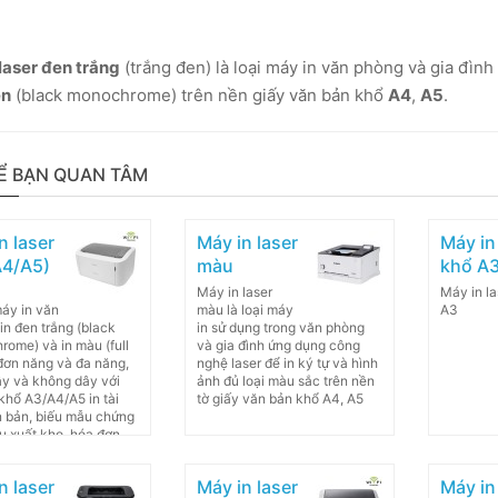
laser đen trắng
(trắng đen) là loại máy in văn phòng và gia đìn
en
(black monochrome) trên nền giấy văn bản khổ
A4
,
A5
.
Ể BẠN QUAN TÂM
n laser
Máy in laser
Máy in
A4/A5)
màu
khổ A
Máy in laser
Máy in la
máy in văn
màu là loại máy
A3
in đen trắng (black
in sử dụng trong văn phòng
ome) và in màu (full
và gia đình ứng dụng công
 đơn năng và đa năng,
nghệ laser để in ký tự và hình
ây và không dây với
ảnh đủ loại màu sắc trên nền
 khổ A3/A4/A5 in tài
tờ giấy văn bản khổ A4, A5
n bản, biếu mẫu chứng
ếu xuất kho, hóa đơn
g với giấy in khổ
n laser
Máy in laser
Máy in