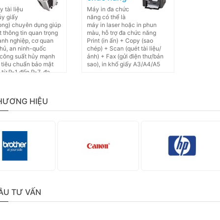
 tài liệu
Máy in đa chức
ủy giấy
năng có thể là
òng) chuyên dụng giúp
máy in laser hoặc in phun
 thông tin quan trọng
màu, hỗ trợ đa chức năng
nh nghiệp, cơ quan
Print (in ấn) + Copy (sao
hủ, an ninh-quốc
chép) + Scan (quét tài liệu/
 công suất hủy mạnh
ảnh) + Fax (gửi điện thư/bản
 tiêu chuẩn bảo mật
sao), in khổ giấy A3/A4/A5
 từ P-1 đến P-7, đa
ẫu mã
HƯƠNG HIỆU
ẦU TƯ VẤN