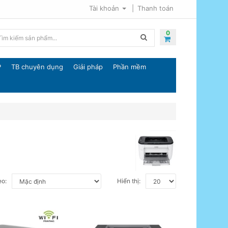
Tài khoản
Thanh toán
0
P
TB chuyên dụng
Giải pháp
Phần mềm
eo:
Hiển thị: