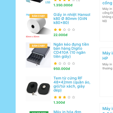
(1)
cổng
1.350.000đ
Máy in 
cổng Et
Giấy in nhiệt Hansol
BÁN CHẠY
không 
k80 Ø 80mm (GiiN
bộ)
k80x80)
22.000đ
Ngăn kéo đựng tiền
BÁN CHẠY
bán hàng Digito
CD410A (10 ngăn
Máy i
tiền giấy)
HP
Máy in 
thương
950.000đ
Tem từ cứng RF
48x42mm (quần áo,
giỏ/túi xách, giày
dép)
1.300đ
Máy i
Máy in hóa đơn