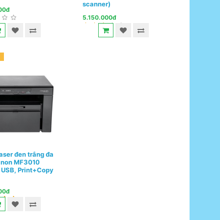
scanner)
00đ
5.150.000đ
aser đen trắng đa
anon MF3010
 USB, Print+Copy
00đ