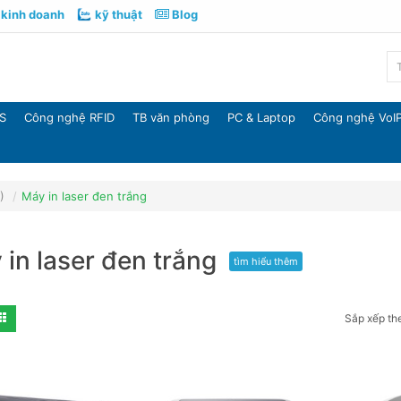
kinh doanh
kỹ thuật
Blog
S
Công nghệ RFID
TB văn phòng
PC & Laptop
Công nghệ VoI
)
Máy in laser đen trắng
 in laser đen trắng
tìm hiểu thêm
Sắp xếp th