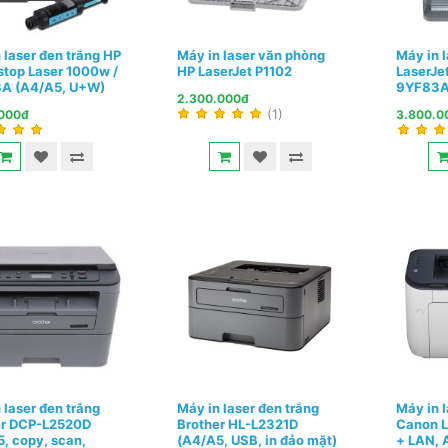
 laser đen trắng HP
Máy in laser văn phòng
Máy in 
top Laser 1000w /
HP LaserJet P1102
LaserJe
A (A4/A5, U+W)
9YF83A
2.300.000đ
(1)
.000đ
3.800.0
 laser đen trắng
Máy in laser đen trắng
Máy in l
er DCP-L2520D
Brother HL-L2321D
Canon 
, copy, scan,
(A4/A5, USB, in đảo mặt)
+ LAN, 