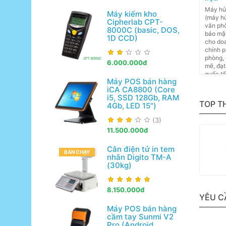
Máy hủy
Máy kiểm kho
(máy h
Cipherlab CPT-
văn ph
8000C (basic, DOS,
bảo mật
1D CCD)
cho doa
chính p
phòng,
6.000.000đ
mẽ, đạt
quốc tế
Máy POS bán hàng
dạng m
iCA CA8800 (Core
i5, SSD 128Gb, RAM
TOP T
4Gb, LED 15")
(3)
11.500.000đ
Cân điện tử in tem
BÁN CHẠY
nhãn Digito TM-A
(30kg)
8.150.000đ
YÊU C
Máy POS bán hàng
cầm tay Sunmi V2
Pro (Android,