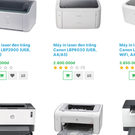
 laser đen trắng
Máy in laser đen trắng
Máy in l
 LBP2900 (USB,
Canon LBP6030 (USB,
Canon 
)
A4/A5)
WiFi, A
.000đ
2.800.000đ
3.650.0
(1)