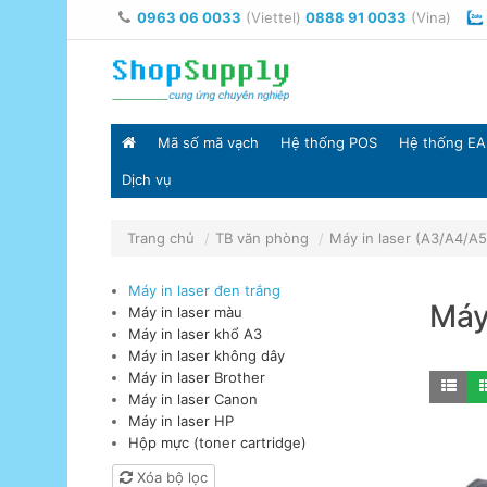
0963 06 0033
(Viettel)
0888 91 0033
(Vina)
Mã số mã vạch
Hệ thống POS
Hệ thống EA
Dịch vụ
Trang chủ
TB văn phòng
Máy in laser (A3/A4/A5
Máy in laser đen trắng
Máy
Máy in laser màu
Máy in laser khổ A3
Máy in laser không dây
Máy in laser Brother
Máy in laser Canon
Máy in laser HP
Hộp mực (toner cartridge)
Xóa bộ lọc