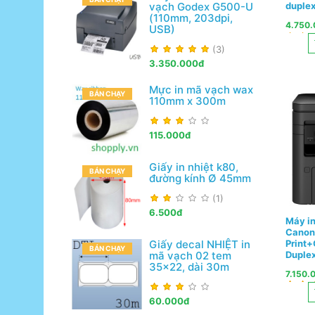
vạch Godex G500-U
duple
(110mm, 203dpi,
4.750
USB)
(3)
3.350.000đ
Mực in mã vạch wax
BÁN CHẠY
110mm x 300m
115.000đ
Giấy in nhiệt k80,
BÁN CHẠY
đường kính Ø 45mm
(1)
6.500đ
Máy in
Canon
Print
Giấy decal NHIỆT in
BÁN CHẠY
Duple
mã vạch 02 tem
35x22, dài 30m
7.150.
60.000đ