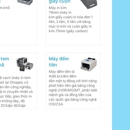
3
giấy cuộn
im khổ
Máy in kim
76mm (máy in
kim giấy cuộn) in hóa đơn 1
liên, 2 liên, 3 liên với băng
mực in kim và cuộn giấy in
kim 75mm (giấy carbon)
 tem
Máy đếm
mã
tiền
Máy đếm tiền là
thiết bị kiểm đếm
ã vạch (máy in tem
tiền mặt tự động với tính năng
l) tại Shopply có
phát hiện tiền giả bằng công
àn lẫn công nghiệp,
nghệ UV/IR/MG/MT, phân biệt
ệ in chuyển nhiệt và
mệnh giá và đồng tiền của
rực tiếp, giao thức in
các quốc gia bằng công nghệ
à không dây, độ
CIS/CSA
i 203dpi-600dpi