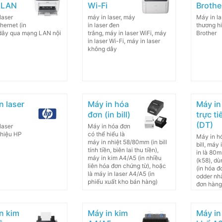
 LAN
Wi-Fi
Brothe
laser
máy in laser, máy
Máy in la
hernet (in
in laser đen
thương h
dây qua mạng LAN nội
trắng, máy in laser WiFi, máy
Brother
in laser Wi-Fi, máy in laser
không dây
n laser
Máy in hóa
Máy in
đơn (in bill)
trực ti
(DT)
laser
Máy in hóa đơn
 hiệu HP
có thể hiểu là
Máy in hó
máy in nhiệt 58/80mm (in bill
bill, máy 
tính tiền, biên lai thu tiền),
in là 80
máy in kim A4/A5 (in nhiều
(k58), dùn
liên hóa đơn chứng từ), hoặc
(in hóa đ
là máy in laser A4/A5 (in
odder nhà
phiếu xuất kho bán hàng)
đơn hàng
n kim
Máy in kim
Máy in