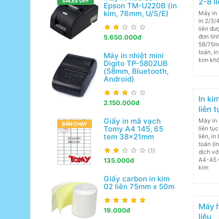
2-8 l
SALES OFF
Epson TM-U220B (in
kim, 76mm, U/S/E)
Máy in 
in 2/3/
liên đư
đơn tín
5.650.000đ
58/75mm
toán, i
Máy in nhiệt mini
kim kh
Digito TP-5802UB
(58mm, Bluetooth,
Android)
In ki
2.150.000đ
liên t
Giấy in mã vạch
Máy in 
BÁN CHẠY
Tomy A4 145, 65
liên tụ
tem 38x21mm
liên, i
toán (i
(1)
dịch vớ
A4-A5 
135.000đ
kim
Giấy carbon in kim
02 liên 75mm x 50m
Máy h
19.000đ
liệu