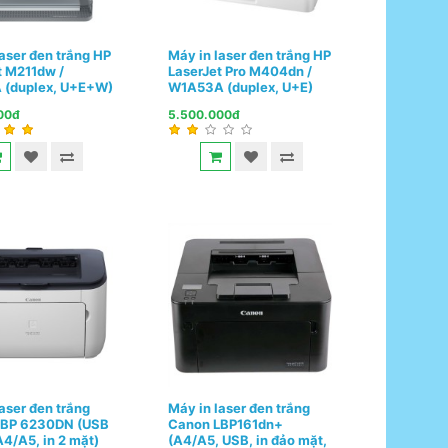
laser đen trắng HP
Máy in laser đen trắng HP
t M211dw /
LaserJet Pro M404dn /
 (duplex, U+E+W)
W1A53A (duplex, U+E)
00đ
5.500.000đ
aser đen trắng
Máy in laser đen trắng
LBP 6230DN (USB
Canon LBP161dn+
A4/A5, in 2 mặt)
(A4/A5, USB, in đảo mặt,