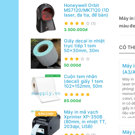
Honeywell Orbit
MS7120/MK7120 (1D
laser, đa tia, để bàn)
Máy in 
(1)
màu đ
3.500.000đ
Giấy decal in nhiệt
trực tiếp 1 tem
CÓ TH
50x30mm, 30m
Máy i
50.000đ
(A3/
Cuộn tem nhãn
Máy in
(decal) giấy 1 tem
laser (
102x152mm, 50m
phòng) 
monochr
color),
85.000đ
in có d
giấy in
Máy in mã vạch
liệu vă
BÁN CHẠY
Xprinter XP-350B
từ, phi
(80mm, in nhiệt TT,
bán hàn
203dpi, USB)
Máy i