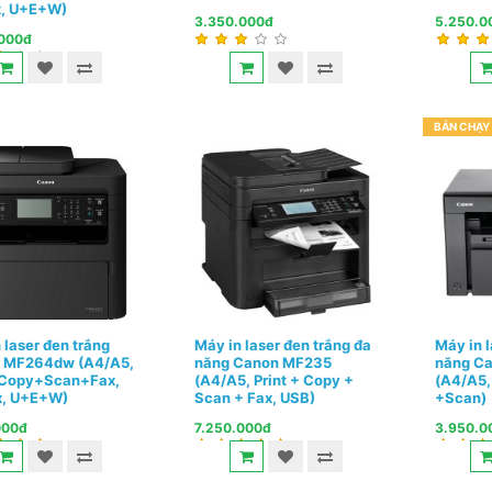
x, U+E+W)
3.350.000đ
5.250.0
.000đ
BÁN CHẠY
 laser đen trắng
Máy in laser đen trắng đa
Máy in l
 MF264dw (A4/A5,
năng Canon MF235
năng C
+Copy+Scan+Fax,
(A4/A5, Print + Copy +
(A4/A5,
x, U+E+W)
Scan + Fax, USB)
+Scan)
000đ
7.250.000đ
3.950.0