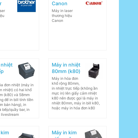
r
Canon
ser
Máy in laser
iệu
thương hiệu
Canon
 nhiệt
Máy in nhiệt
ếp
80mm (k80)
Máy in hóa đơn
khổ rộng 80mm,
a đơn nhiệt (máy in
in nhiệt trực tiếp (không ần
in nhiệt) có hai khổ
mực in) lên giấy cảm nhiệt
mm (k80) và 58mm
k80 nên được gọi là máy in
g để in bill tính tiền
nhiệt 80mm, máy in bill k80,
ơn bán hàng), in
hoặc máy in hóa đơn k80
 bếp/quầy bar, in
 livestream
 kim
Máy in kim