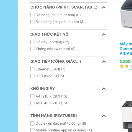
CHỨC NĂNG (PRINT, SCAN, FAX...)
Đa năng (multi function) (0)
Đơn năng (single function) (3)
GIAO THỨC KẾT NỐI
Có dây (corded) (12)
Máy in
Canon
Không dây (wireless) (8)
A4/A5
GIAO TIẾP (CỔNG, GIẮC...)
3.900
Ethernet (LAN) (7)
USB (type B) (15)
KHỔ IN/GIẤY
A4 (210 x 297) (15)
A5 (148 x 210) (15)
TÍNH NĂNG (FEATURES)
Duplex (in đảo mặt tự động) (8)
Mobile printing app (in di động) (4)