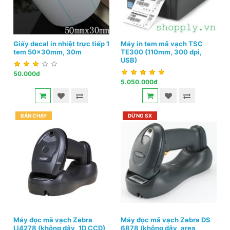
Giấy decal in nhiệt trực tiếp 1
Máy in tem mã vạch TSC
tem 50x30mm, 30m
TE300 (110mm, 300 dpi,
USB)
50.000đ
5.050.000đ
BÁN CHẠY
DỪNG SX
Máy đọc mã vạch Zebra
Máy đọc mã vạch Zebra DS
LI4278 (không dây, 1D CCD)
6878 (không dây, area