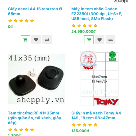
Giấy decal A4 15 tem tròn Ø
Máy in tem nhãn Godex
65mm
EZ2350i (300 dpi, U+S+E,
USB host, 8Mb Flash)
0đ
24.950.000đ
Tem từ cứng RF 41x35mm
Giấy in mã vạch Tomy A4
(gắn quần áo, túi xách, giày
149, 18 tem 68x47mm
dép)
135.000đ
1.300đ