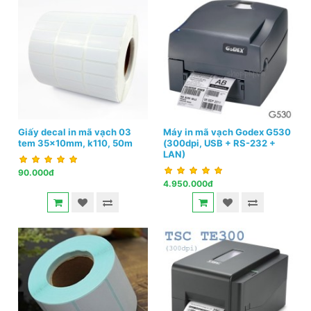
Giấy decal in mã vạch 03
Máy in mã vạch Godex G530
tem 35x10mm, k110, 50m
(300dpi, USB + RS-232 +
LAN)
90.000đ
4.950.000đ