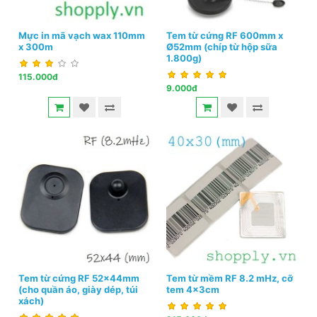
Mực in mã vạch wax 110mm
Tem từ cứng RF 600mm x
x 300m
Ø52mm (chíp từ hộp sữa
1.800g)
115.000đ
9.000đ
Tem từ cứng RF 52x44mm
Tem từ mềm RF 8.2 mHz, cỡ
(cho quần áo, giày dép, túi
tem 4x3cm
xách)