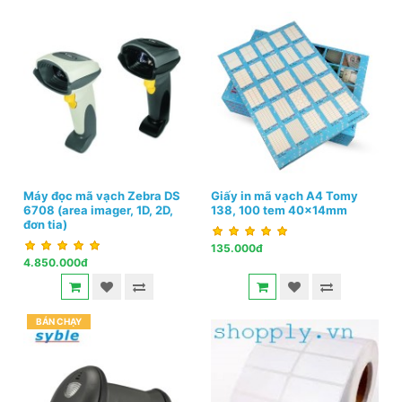
Máy đọc mã vạch Zebra DS
Giấy in mã vạch A4 Tomy
6708 (area imager, 1D, 2D,
138, 100 tem 40x14mm
đơn tia)
135.000đ
4.850.000đ
BÁN CHẠY