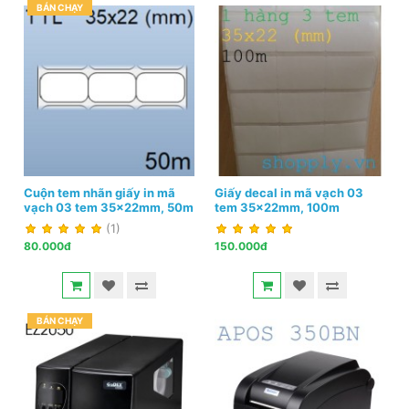
BÁN CHẠY
Cuộn tem nhãn giấy in mã
Giấy decal in mã vạch 03
vạch 03 tem 35x22mm, 50m
tem 35x22mm, 100m
(1)
80.000đ
150.000đ
BÁN CHẠY