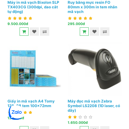
Máy in mã vạch Bixolon SLP
Ruy băng mực resin FO
TX403CG (300dpi, dao cắt
80mm x 300m in tem nhãn
tự động)
mã vạch
9.500.000đ
295.000đ
Giấy in mã vạch A4 Tomy
Máy đọc mã vạch Zebra
128, 08 tem 100x72mm
Symbol LS2208 (1D laser, có
dây)
135.000đ
1.650.000đ