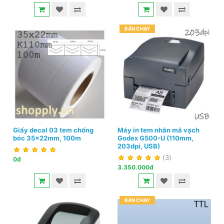
BÁN CHẠY
Giấy decal 03 tem chống
Máy in tem nhãn mã vạch
bóc 35x22mm, 100m
Godex G500-U (110mm,
203dpi, USB)
(3)
0đ
3.350.000đ
BÁN CHẠY