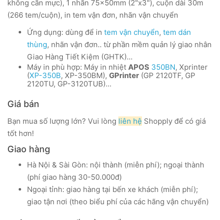
không cần mực), 1 nhãn 75x50mm (2"x3"), cuộn dài 30m
(266 tem/cuộn), in tem vận đơn, nhãn vận chuyển
Ứng dụng: dùng để in
tem vận chuyển
,
tem dán
thùng
, nhãn vận đơn.. từ phần mềm quản lý giao nhân
Giao Hàng Tiết Kiệm (GHTK)...
Máy in phù hợp: Máy in nhiệt
APOS
350BN
, Xprinter
(
XP-350B
, XP-350BM),
GPrinter
(GP 2120TF, GP
2120TU, GP-3120TUB)...
Giá bán
Bạn mua số lượng lớn? Vui lòng
liên hệ
Shopply để có giá
tốt hơn!
Giao hàng
Hà Nội & Sài Gòn: nội thành (miễn phí); ngoại thành
(phí giao hàng 30-50.000đ)
Ngoại tỉnh: giao hàng tại bến xe khách (miễn phí);
giao tận nơi (theo biểu phí của các hãng vận chuyển)