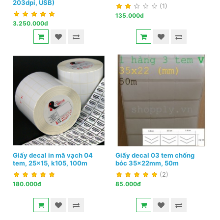
203dpi, USB)
(1)
135.000đ
3.250.000đ
Giấy decal in mã vạch 04
Giấy decal 03 tem chống
tem, 25x15, k105, 100m
bóc 35x22mm, 50m
(2)
180.000đ
85.000đ