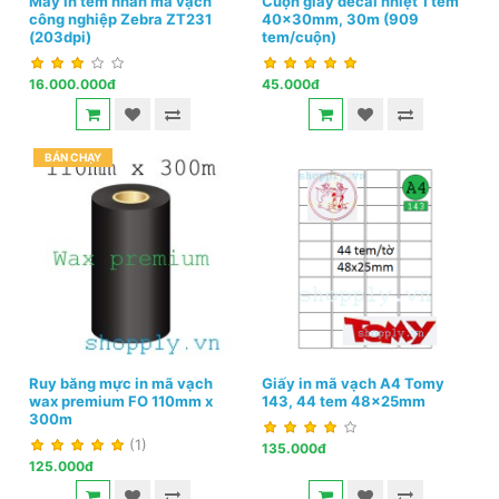
Máy in tem nhãn mã vạch
Cuộn giấy decal nhiệt 1 tem
công nghiệp Zebra ZT231
40x30mm, 30m (909
(203dpi)
tem/cuộn)
16.000.000đ
45.000đ
BÁN CHẠY
Ruy băng mực in mã vạch
Giấy in mã vạch A4 Tomy
wax premium FO 110mm x
143, 44 tem 48x25mm
300m
(1)
135.000đ
125.000đ