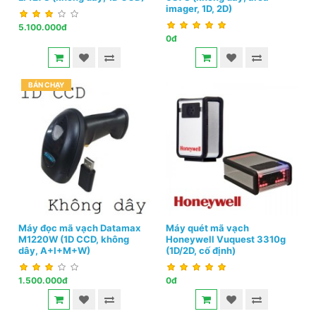
imager, 1D, 2D)
5.100.000đ
0đ
BÁN CHẠY
Máy đọc mã vạch Datamax
Máy quét mã vạch
M1220W (1D CCD, không
Honeywell Vuquest 3310g
dây, A+I+M+W)
(1D/2D, cố định)
1.500.000đ
0đ