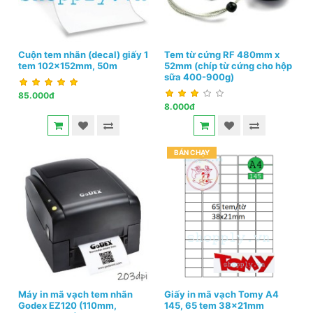
Cuộn tem nhãn (decal) giấy 1
Tem từ cứng RF 480mm x
tem 102x152mm, 50m
52mm (chíp từ cứng cho hộp
sữa 400-900g)
85.000đ
8.000đ
BÁN CHẠY
Máy in mã vạch tem nhãn
Giấy in mã vạch Tomy A4
Godex EZ120 (110mm,
145, 65 tem 38x21mm