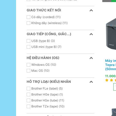
GIAO THỨC KẾT NỐI
Có dây (corded) (11)
Không dây (wireless) (11)
GIAO TIẾP (CỔNG, GIẮC...)
USB (type B) (3)
USB mini (type B) (7)
HỆ ĐIỀU HÀNH (OS)
Máy i
Windows OS (10)
Tepra
(50mm
Mac OS (10)
11.000
HỖ TRỢ LOẠI (KIỂU) NHÃN
Brother FLe (label) (5)
Brother HGe (tape) (1)
Brother HSe (tube) (11)
Brother TZe (tape) (10)