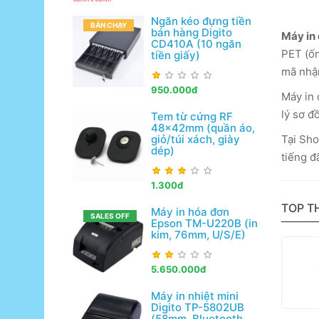
Ngăn kéo đựng tiền
BÁN CHẠY
bán hàng Digito
Máy in 
CD410A (10 ngăn
PET (ốn
tiền giấy)
mã nhận
950.000đ
Máy in 
lý sơ đ
Tem từ cứng RF
48x42mm (quần áo,
Tại Sho
giỏ/túi xách, giày
dép)
tiếng đ
1.300đ
TOP T
Máy in hóa đơn
SALES OFF
Epson TM-U220B (in
kim, 76mm, U/S/E)
5.650.000đ
Máy in nhiệt mini
Digito TP-5802UB
(58mm, Bluetooth,