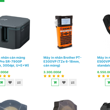
n nhãn cán màng
Máy in nhãn Brother PT-
Máy in 
 Pro SR-7900P
E300VP (TZe 6-18mm,
E500VP
, 300dpi, U+E+W)
cán màng)
standal
.000đ
3.300.000đ
6.550.0