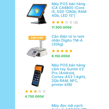
Máy POS bán hàng
iCA CA8800 (Core
i5, SSD 128Gb, RAM
4Gb, LED 15")
(3)
11.500.000đ
Cân điện tử in tem
BÁN CHẠY
nhãn Digito TM-A
(30kg)
8.150.000đ
Máy POS bán hàng
cầm tay Sunmi V2
Pro (Android,
Cortex-A53 1.4gHz,
2Gb RAM, NFC,
printer k58)
4.750.000đ
Máy đọc mã vạch