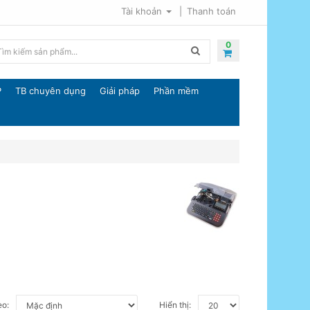
Tài khoản
Thanh toán
0
P
TB chuyên dụng
Giải pháp
Phần mềm
eo:
Hiển thị: