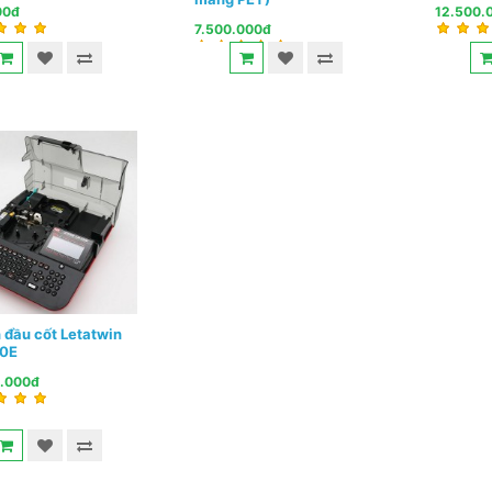
00đ
12.500.
7.500.000đ
 đầu cốt Letatwin
0E
0.000đ