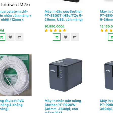
mực Letatwin LM-
Máy in đầu cos Brother
Máy in 
in nhãn cán màng +
PT-E800T (HSe/TZe 6-
PT-E80
 nhiệt (12mm x
36mm, USB, cán màng)
6-36mm
10.990.000đ
15.150.
00đ
ng đầu cốt PVC
Máy in nhãn cán màng
Máy in 
 hãng & không
Brother PT-P900W
PT-P95
hãng)
(36mm, 360dpi, cán
360dpi,
màng PET)