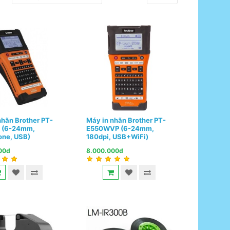
nhãn Brother PT-
Máy in nhãn Brother PT-
 (6-24mm,
E550WVP (6-24mm,
one, USB)
180dpi, USB+WiFi)
00đ
8.000.000đ