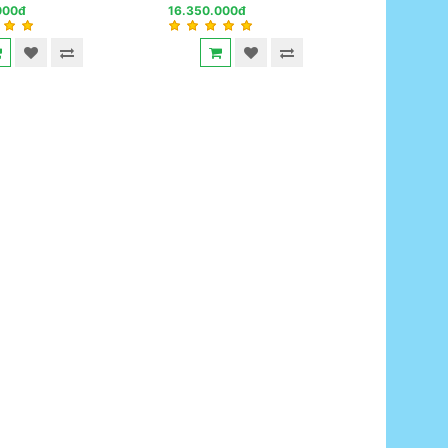
000đ
16.350.000đ