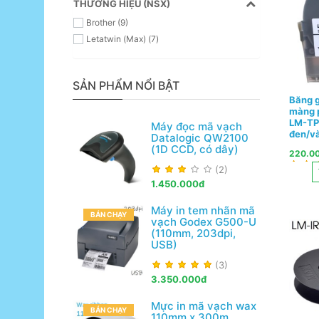
THƯƠNG HIỆU (NSX)
Brother (9)
Letatwin (Max) (7)
SẢN PHẨM NỔI BẬT
Băng g
màng p
LM-TP
Máy đọc mã vạch
đen/v
Datalogic QW2100
(1D CCD, có dây)
220.0
(2)
1.450.000đ
Máy in tem nhãn mã
BÁN CHẠY
vạch Godex G500-U
(110mm, 203dpi,
USB)
(3)
3.350.000đ
Mực in mã vạch wax
BÁN CHẠY
110mm x 300m