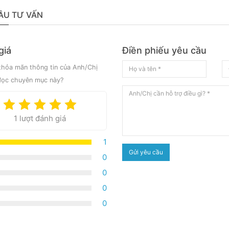
ẦU TƯ VẤN
giá
Điền phiếu yêu cầu
hỏa mãn thông tin của Anh/Chị
đọc chuyên mục này?
1 lượt đánh giá
1
Gửi yêu cầu
0
0
0
0