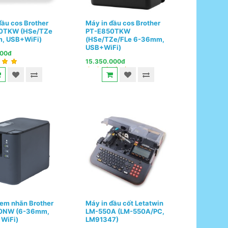
đầu cos Brother
Máy in đầu cos Brother
0TKW (HSe/TZe
PT-E850TKW
, USB+WiFi)
(HSe/TZe/FLe 6-36mm,
USB+WiFi)
000đ
15.350.000đ
tem nhãn Brother
Máy in đầu cốt Letatwin
0NW (6-36mm,
LM-550A (LM-550A/PC,
 WiFi)
LM91347)