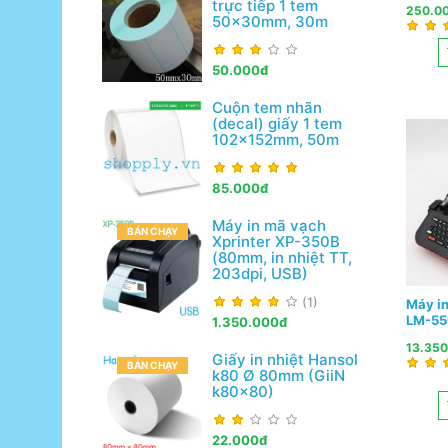
trực tiếp 1 tem
250.0
50x30mm, 30m
50.000đ
Cuộn tem nhãn
(decal) giấy 1 tem
102x152mm, 50m
85.000đ
Máy in mã vạch
BÁN CHẠY
Xprinter XP-350B
(80mm, in nhiệt TT,
203dpi, USB)
(1)
Máy in
LM-55
1.350.000đ
13.35
Giấy in nhiệt Hansol
BÁN CHẠY
k80 Ø 80mm (GiiN
k80x80)
22.000đ