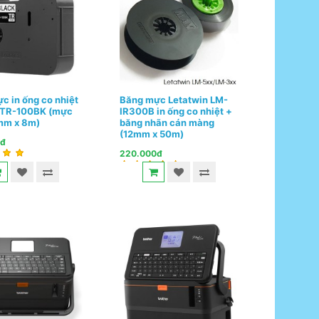
c in ống co nhiệt
Băng mực Letatwin LM-
 TR-100BK (mực
IR300B in ống co nhiệt +
mm x 8m)
băng nhãn cán màng
(12mm x 50m)
0đ
220.000đ