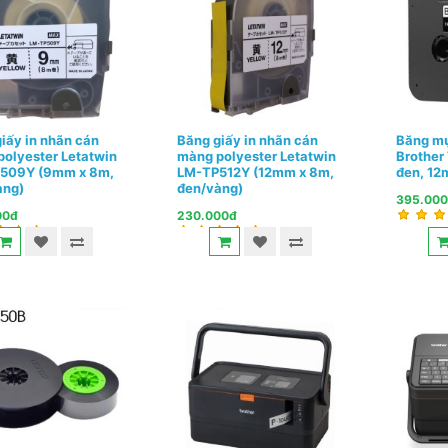
iấy in nhãn cán
Băng giấy in nhãn cán
Băng mự
olyester Letatwin
màng polyester Letatwin
Brother
509Y (9mm x 8m,
LM-TP512Y (12mm x 8m,
đen, 12
àng)
đen/vàng)
395.00
00đ
230.000đ