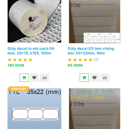
Giấy decal in mã vạch 04
Giấy decal 03 tem chống
tem, 25x15, k105, 100m
bóc 35x22mm, 50m
(2)
180.000đ
85.000đ
BÁN CHẠY