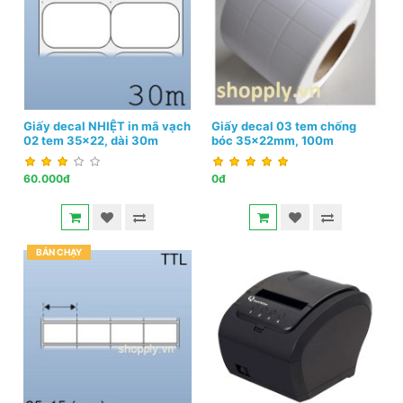
Giấy decal NHIỆT in mã vạch
Giấy decal 03 tem chống
02 tem 35x22, dài 30m
bóc 35x22mm, 100m
60.000đ
0đ
BÁN CHẠY