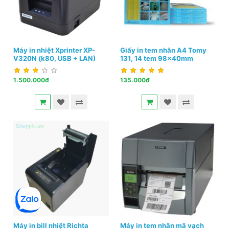
Máy in nhiệt Xprinter XP-
Giấy in tem nhãn A4 Tomy
V320N (k80, USB + LAN)
131, 14 tem 98x40mm
1.500.000đ
135.000đ
Máy in bill nhiệt Richta
Máy in tem nhãn mã vạch