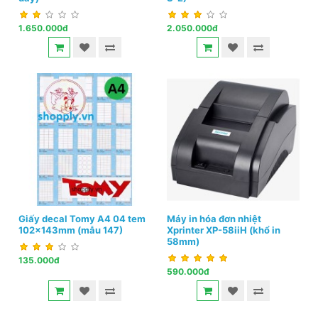
1.650.000đ
2.050.000đ
Giấy decal Tomy A4 04 tem
Máy in hóa đơn nhiệt
102x143mm (mẫu 147)
Xprinter XP-58iiH (khổ in
58mm)
135.000đ
590.000đ