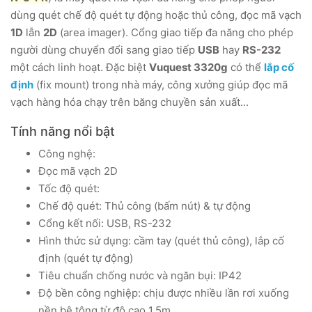
dùng quét chế độ quét tự động hoặc thủ công, đọc mã vạch
1D
lẫn
2D
(area imager). Cổng giao tiếp đa năng cho phép
người dùng chuyển đổi sang giao tiếp
USB
hay
RS-232
một cách linh hoạt. Đặc biệt
Vuquest 3320g
có thể
lắp cố
định
(fix mount) trong nhà máy, công xưởng giúp đọc mã
vạch hàng hóa chạy trên băng chuyền sản xuất...
Tính năng nổi bật
Công nghệ:
Đọc mã vạch 2D
Tốc độ quét:
Chế độ quét: Thủ công (bấm nút) & tự động
Cổng kết nối: USB, RS-232
Hình thức sử dụng: cầm tay (quét thủ công), lắp cố
định (quét tự động)
Tiêu chuẩn chống nước và ngăn bụi: IP42
Độ bền công nghiệp: chịu được nhiều lần rơi xuống
nền bê tông từ độ cao 1,5m