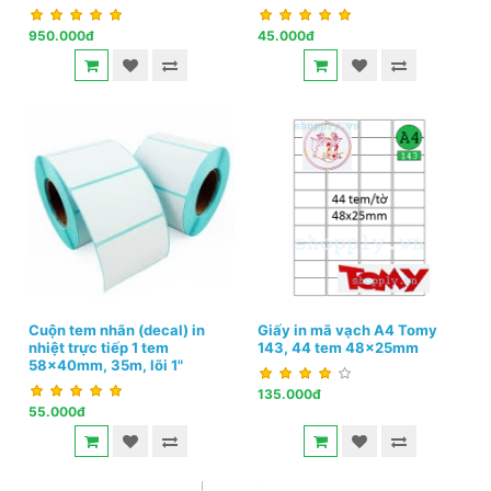
950.000đ
45.000đ
Cuộn tem nhãn (decal) in
Giấy in mã vạch A4 Tomy
nhiệt trực tiếp 1 tem
143, 44 tem 48x25mm
58x40mm, 35m, lõi 1"
135.000đ
55.000đ