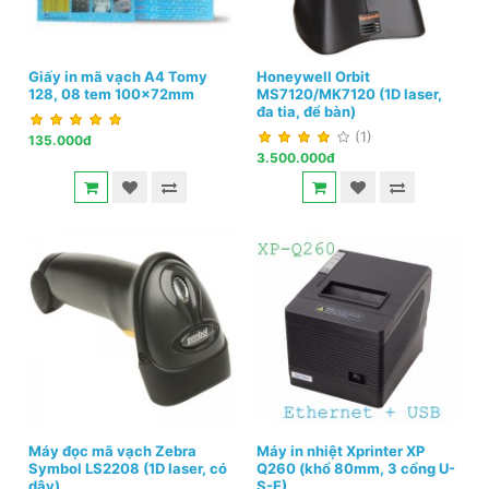
Giấy in mã vạch A4 Tomy
Honeywell Orbit
128, 08 tem 100x72mm
MS7120/MK7120 (1D laser,
đa tia, để bàn)
(1)
135.000đ
3.500.000đ
Máy đọc mã vạch Zebra
Máy in nhiệt Xprinter XP
Symbol LS2208 (1D laser, có
Q260 (khổ 80mm, 3 cổng U-
dây)
S-E)