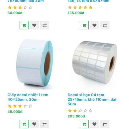
75x50mm, dài 30m
149, 18 tem 68x47mm
60.000đ
135.000đ
Giấy decal nhiệt 1 tem
Decal xi bạc 04 tem
40x25mm, 30m
25x15mm, khổ 110mm, dài
50m
45.000đ
295.000đ