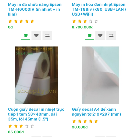
Máy in đa chức năng Epson
Máy in hóa đơn nhiệt Epson
TM-H6000IV (in nhiệt + in
TM-T88iv (k80, USB+LAN /
kim)
USB+WiFi)
0đ
8.700.000đ
Cuộn giấy decal in nhiệt trực
Giấy decal A4 đế xanh
tiếp 1 tem 58x40mm, dài
nguyên tờ 210x297 (mm)
35m, lõi 45mm (1.5")
90.000đ
65.000đ