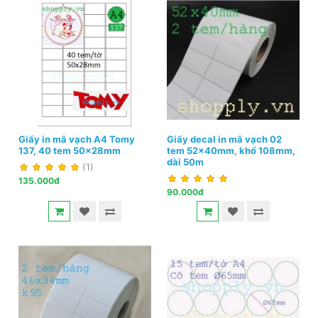
Giấy in mã vạch A4 Tomy
Giấy decal in mã vạch 02
137, 40 tem 50x28mm
tem 52x40mm, khổ 108mm,
dài 50m
(1)
135.000đ
90.000đ