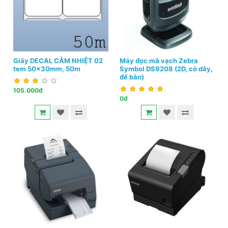
Giấy DECAL CẢM NHIỆT 02
Máy đọc mã vạch Zebra
tem 50x30mm, 50m
Symbol DS9208 (2D, có dây,
để bàn)
105.000đ
0đ