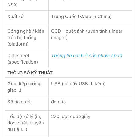
NSX
Xuất xứ
Trung Quốc (Made in China)
Công nghệ / kiến
CCD - quét ảnh tuyến tính (linear
trúc hệ thống
imager)
(platform)
Datasheet
Thông tin chi tiết sản phẩm (.pdf)
(specification)
THÔNG SỐ KỸ THUẬT
Giao tiếp (cổng,
USB (có dây USB đi kèm)
giắc...)
Số tia quét
đơn tia
Tốc độ xử lý (in,
270 lượt quét/giây
đọc, quét, truyền
dữ liệu...)