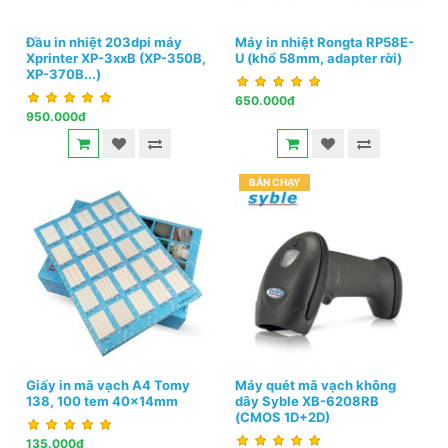
Đầu in nhiệt 203dpi máy
Máy in nhiệt Rongta RP58E-
Xprinter XP-3xxB (XP-350B,
U (khổ 58mm, adapter rời)
XP-370B...)
650.000đ
950.000đ
BÁN CHẠY
Giấy in mã vạch A4 Tomy
Máy quét mã vạch không
138, 100 tem 40x14mm
dây Syble XB-6208RB
(CMOS 1D+2D)
135.000đ