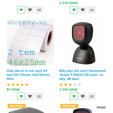
2.250.000đ
Giấy decal in mã vạch 02
Máy đọc mã vạch Honeywell
tem 46x25mm, khổ 95mm,
Youjie YJ5900 (1D laser, có
50m
dây, để bàn)
85.000đ
2.350.000đ
BÁN CHẠY
BÁN CHẠY