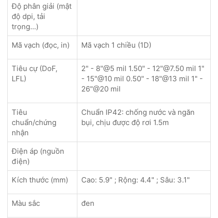
Độ phân giải (mật
độ dpi, tải
trọng...)
Mã vạch (đọc, in)
Mã vạch 1 chiều (1D)
Tiêu cự (DoF,
2" - 8"@5 mil 1.50" - 12"@7.50 mil 1"
LFL)
- 15"@10 mil 0.50" - 18"@13 mil 1" -
26"@20 mil
Tiêu
Chuẩn IP42: chống nước và ngăn
chuẩn/chứng
bụi, chịu được độ rơi 1.5m
nhận
Điện áp (nguồn
điện)
Kích thước (mm)
Cao: 5.9" ; Rộng: 4.4" ; Sâu: 3.1"
Màu sắc
đen