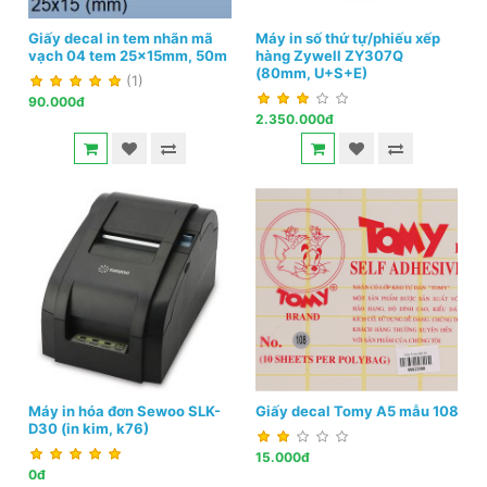
Giấy decal in tem nhãn mã
Máy in số thứ tự/phiếu xếp
vạch 04 tem 25x15mm, 50m
hàng Zywell ZY307Q
(80mm, U+S+E)
(1)
90.000đ
2.350.000đ
Máy in hóa đơn Sewoo SLK-
Giấy decal Tomy A5 mẫu 108
D30 (in kim, k76)
15.000đ
0đ