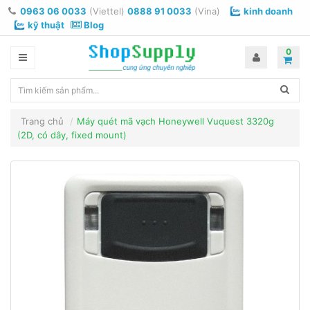
0963 06 0033
(Viettel)
0888 91 0033
(Vina)
kinh doanh
kỹ thuật
Blog
0
Trang chủ
Máy quét mã vạch Honeywell Vuquest 3320g
(2D, có dây, fixed mount)