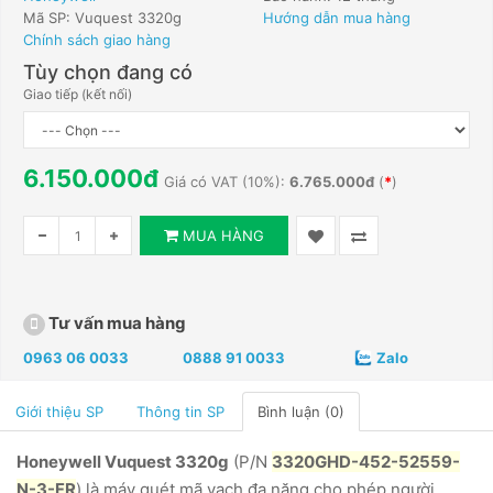
Mã SP: Vuquest 3320g
Hướng dẫn mua hàng
Chính sách giao hàng
Tùy chọn đang có
Giao tiếp (kết nối)
6.150.000đ
Giá có VAT (10%):
6.765.000đ
(
*
)
MUA HÀNG
Tư vấn mua hàng
0963 06 0033
0888 91 0033
Zalo
Giới thiệu SP
Thông tin SP
Bình luận (0)
Honeywell Vuquest 3320g
(P/N
3320GHD-452-52559-
N-3-FR
) là máy quét mã vạch đa năng cho phép người