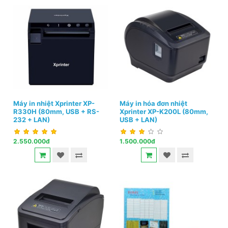
Máy in nhiệt Xprinter XP-
Máy in hóa đơn nhiệt
R330H (80mm, USB + RS-
Xprinter XP-K200L (80mm,
232 + LAN)
USB + LAN)
2.550.000đ
1.500.000đ