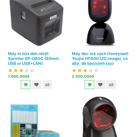
Máy in hóa đơn nhiệt
Máy đọc mã vạch Honeywell
Xprinter XP-Q80C (80mm,
Youjie HF600 (2D imager, có
USB or USB+LAN)
dây, để bàn/rảnh tay)
1.000.000đ
2.500.000đ