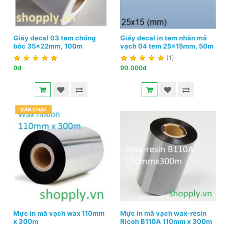
Giấy decal 03 tem chống
Giấy decal in tem nhãn mã
bóc 35x22mm, 100m
vạch 04 tem 25x15mm, 50m
(1)
0đ
90.000đ
BÁN CHẠY
Mực in mã vạch wax 110mm
Mực in mã vạch wax-resin
x 300m
Ricoh B110A 110mm x 300m