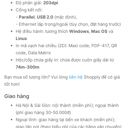
Độ phân giải:
203dpi
Cổng kết nối:
-
Parallel
,
USB 2.0
(mặc định),
- Ethernet lắp trong/ngoài (tùy chọn, đặt hàng trước)
Hệ điều hành: tương thích
Windows
,
Mac OS
và
Linux
In mã vạch hai chiều (2D): Maxi code, PDF-417, QR
code, Data Matrix
Hộc/cốp chứa giấy in: chứa được cuộn giấy dài từ
74m-300m
Bạn mua số lượng lớn? Vui lòng
liên hệ
Shopply để có giá
tốt hơn!
Giao hàng
Hà Nội & Sài Gòn: nội thành (miễn phí); ngoại thành
(phí giao hàng 30-50.000đ)
Ngoại tỉnh: giao hàng tại bến xe khách (miễn phí);
giao tận nơi (theo biểu phí của các hãng vận chuyển)