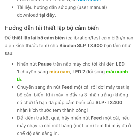
Tài liệu hướng dẫn sử dụng (user manual)
download
tại đây
.
Hướng dẫn tái thiết lập bộ cảm biến
Để
thiết lập lại bộ cảm biến
(calibration/test cảm biến/nhận
diện kích thước tem) cho
Bixolon SLP TX400
bạn làm như
sau:
Nhấn nút
Pause
trên nắp máy cho tới khi đèn
LED
1
chuyển sang
màu cam
,
LED 2
đổi sang
màu xanh
lá
.
Chuyển sang ấn nút
Feed
một cái rồi đợi máy test lại
bộ cảm biến. Khi máy in đẩy ra 3 nhãn trắng (không
có chữ) là bạn đã giúp cảm biến của
SLP-TX400
nhận kích thước tem thành công!
Để kiểm tra kết quả, hãy nhấn nút
Feed
một cái, nếu
máy chạy ra chỉ một hàng (một con) tem thì máy đã ở
chế độ sẵn sàng in.