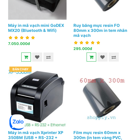
Máy in mã vạch mini GoDEX
Ruy băng mực resin FO
MX20 (Bluetooth & Wifi)
80mm x 300m in tem nhãn
mã vạch
7.050.000đ
295.000đ
BÁN CHẠY
Máy in mã vạch Xprinter XP
Film mực resin 60mm x
350BM (USB + RS-232 +
300m (in tem vàng PVC,