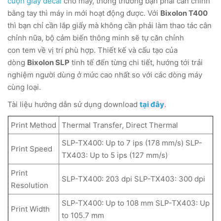
cuộn giấy decal
cho máy, thông thường bạn phải căn chỉnh
bằng tay thì máy in mới hoạt động được. Với
Bixolon T400
thì bạn chỉ cần lắp giấy mà không cần phải làm thao tác cân
chỉnh nữa, bộ cảm biến thông minh sẽ tự căn chỉnh
con tem về vị trí phù hợp. Thiết kế và cấu tạo của
dòng
Bixolon SLP
tinh tế đến từng chi tiết, hướng tới trải
nghiệm người dùng ở mức cao nhất so với các dòng máy
cùng loại.
Tài liệu hướng dẫn sử dụng download
tại đây
.
Print Method
Thermal Transfer, Direct Thermal
SLP-TX400: Up to 7 ips (178 mm/s) SLP-
Print Speed
TX403: Up to 5 ips (127 mm/s)
Print
SLP-TX400: 203 dpi SLP-TX403: 300 dpi
Resolution
SLP-TX400: Up to 108 mm SLP-TX403: Up
Print Width
to 105.7 mm