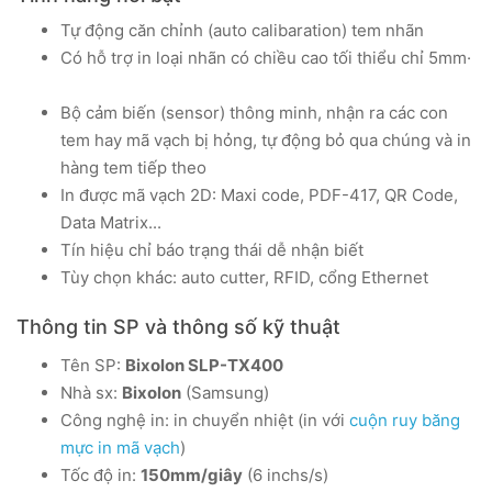
Tự động căn chỉnh (auto calibaration) tem nhãn
Có hỗ trợ in loại nhãn có chiều cao tối thiểu chỉ 5mm·
Bộ cảm biến (sensor) thông minh, nhận ra các con
tem hay mã vạch bị hỏng, tự động bỏ qua chúng và in
hàng tem tiếp theo
In được mã vạch 2D: Maxi code, PDF-417, QR Code,
Data Matrix...
Tín hiệu chỉ báo trạng thái dễ nhận biết
Tùy chọn khác: auto cutter, RFID, cổng Ethernet
Thông tin SP và thông số kỹ thuật
Tên SP:
Bixolon SLP-TX400
Nhà sx:
Bixolon
(Samsung)
Công nghệ in: in chuyển nhiệt (in với
cuộn ruy băng
mực in mã vạch
)
Tốc độ in:
150mm/giây
(6 inchs/s)