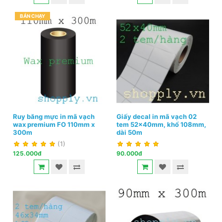
BÁN CHẠY
Ruy băng mực in mã vạch
Giấy decal in mã vạch 02
wax premium FO 110mm x
tem 52x40mm, khổ 108mm,
300m
dài 50m
(1)
125.000đ
90.000đ