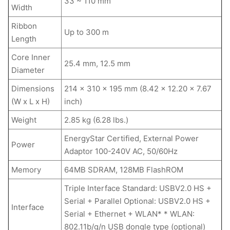
33 ~ 110 mm
Width
Ribbon
Up to 300 m
Length
Core Inner
25.4 mm, 12.5 mm
Diameter
Dimensions
214 x 310 x 195 mm (8.42 x 12.20 x 7.67
(W x L x H)
inch)
Weight
2.85 kg (6.28 lbs.)
EnergyStar Certified, External Power
Power
Adaptor 100-240V AC, 50/60Hz
Memory
64MB SDRAM, 128MB FlashROM
Triple Interface Standard: USBV2.0 HS +
Serial + Parallel Optional: USBV2.0 HS +
Interface
Serial + Ethernet + WLAN* * WLAN:
802.11b/g/n USB dongle type (optional)