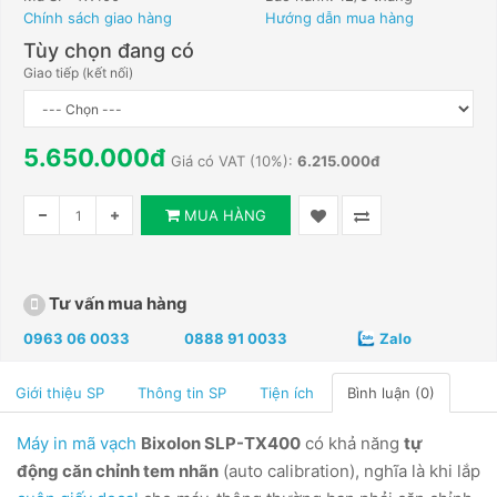
Chính sách giao hàng
Hướng dẫn mua hàng
Tùy chọn đang có
Giao tiếp (kết nối)
5.650.000đ
Giá có VAT (10%):
6.215.000đ
MUA HÀNG
Tư vấn mua hàng
0963 06 0033
0888 91 0033
Zalo
Giới thiệu SP
Thông tin SP
Tiện ích
Bình luận (0)
Máy in mã vạch
Bixolon SLP-TX400
có khả năng
tự
động căn chỉnh tem nhãn
(auto calibration), nghĩa là khi lắp