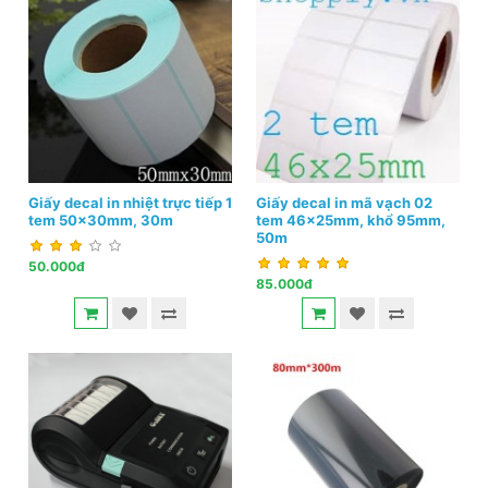
Giấy decal in nhiệt trực tiếp 1
Giấy decal in mã vạch 02
tem 50x30mm, 30m
tem 46x25mm, khổ 95mm,
50m
50.000đ
85.000đ