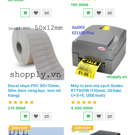
195.000đ
Decal nhựa PVC 50x12mm,
Máy in tem mã vạch Godex
50m (tem vàng bạc, tem nữ
RT700iW (110mm, 203dpi,
trang)
U+S+E, USB host)
215.000đ
4.300.000đ
BÁN CHẠY
BÁN CHẠY