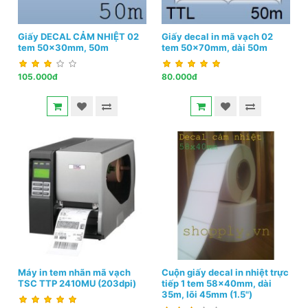
Giấy DECAL CẢM NHIỆT 02
Giấy decal in mã vạch 02
tem 50x30mm, 50m
tem 50x70mm, dài 50m
105.000đ
80.000đ
Máy in tem nhãn mã vạch
Cuộn giấy decal in nhiệt trực
TSC TTP 2410MU (203dpi)
tiếp 1 tem 58x40mm, dài
35m, lõi 45mm (1.5")