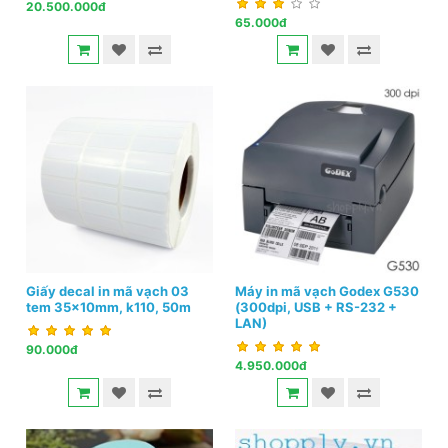
20.500.000đ
65.000đ
Giấy decal in mã vạch 03
Máy in mã vạch Godex G530
tem 35x10mm, k110, 50m
(300dpi, USB + RS-232 +
LAN)
90.000đ
4.950.000đ