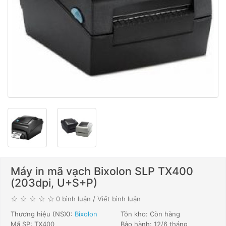
Máy in mã vạch Bixolon SLP TX400
(203dpi, U+S+P)
0 bình luận
/
Viết bình luận
Thương hiệu (NSX):
Bixolon
Tồn kho: Còn hàng
Mã SP: TX400
Bảo hành: 12/6 tháng