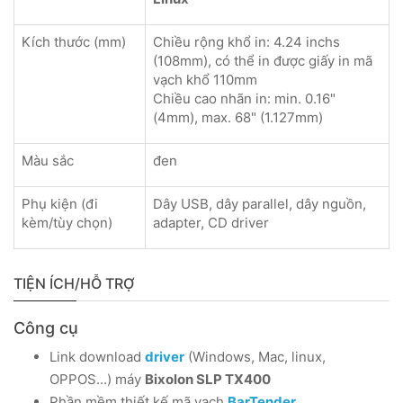
Kích thước (mm)
Chiều rộng khổ in: 4.24 inchs
(108mm), có thể in được giấy in mã
vạch khổ 110mm
Chiều cao nhãn in: min. 0.16"
(4mm), max. 68" (1.127mm)
Màu sắc
đen
Phụ kiện (đi
Dây USB, dây parallel, dây nguồn,
kèm/tùy chọn)
adapter, CD driver
TIỆN ÍCH/HỖ TRỢ
Công cụ
Link download
driver
(Windows, Mac, linux,
OPPOS...) máy
Bixolon SLP TX400
Phần mềm thiết kế mã vạch
BarTender