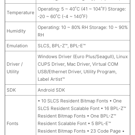
Operating: 5 ~ 40˚C (41 ~ 104˚F) Storage:
Temperature
-20 ~ 60˚C (-4 ~ 140˚F)
Operating: 10 ~ 80% RH Storage: 10 ~ 90%
Humidity
RH
Emulation
SLCS, BPL-Z™, BPL-E™
Windows Driver (Euro Plus/Seagull), Linux
Driver /
CUPS Driver, Mac Driver, Virtual COM
Utility
USB/Ethernet Driver, Utility Program,
Label Artist™
SDK
Android SDK
• 10 SLCS Resident Bitmap Fonts • One
SLCS Resident Scalable Font • 16 BPL-Z™
Resident Bitmap Fonts • One BPL-Z™
Fonts
Resident Scalable Font • 5 BPL-E™
Resident Bitmap Fonts • 23 Code Page •