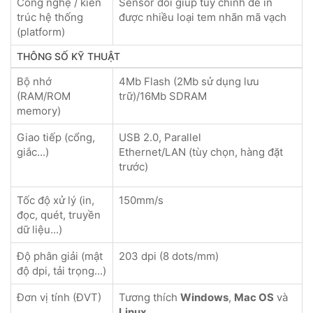
Công nghệ / kiến
Sensor đôi giúp tùy chỉnh để in
trúc hệ thống
được nhiều loại tem nhãn mã vạch
(platform)
THÔNG SỐ KỸ THUẬT
Bộ nhớ
4Mb Flash (2Mb sử dụng lưu
(RAM/ROM
trữ)/16Mb SDRAM
memory)
Giao tiếp (cổng,
USB 2.0, Parallel
giắc...)
Ethernet/LAN (tùy chọn, hàng đặt
trước)
Tốc độ xử lý (in,
150mm/s
đọc, quét, truyền
dữ liệu...)
Độ phân giải (mật
203 dpi (8 dots/mm)
độ dpi, tải trọng...)
Đơn vị tính (ĐVT)
Tương thích
Windows
,
Mac OS
và
Linux