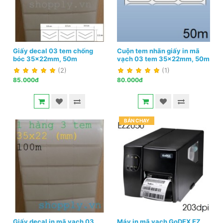
Giấy decal 03 tem chống
Cuộn tem nhãn giấy in mã
bóc 35x22mm, 50m
vạch 03 tem 35x22mm, 50m
(2)
(1)
85.000đ
80.000đ
BÁN CHẠY
Giấy decal in mã vạch 03
Máy in mã vạch GoDEX EZ