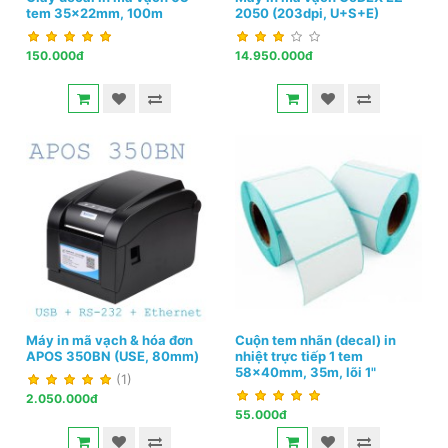
tem 35x22mm, 100m
2050 (203dpi, U+S+E)
150.000đ
14.950.000đ
Máy in mã vạch & hóa đơn
Cuộn tem nhãn (decal) in
APOS 350BN (USE, 80mm)
nhiệt trực tiếp 1 tem
58x40mm, 35m, lõi 1"
(1)
2.050.000đ
55.000đ