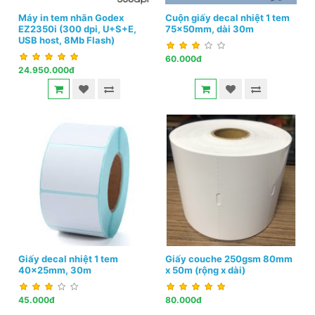
Máy in tem nhãn Godex
Cuộn giấy decal nhiệt 1 tem
EZ2350i (300 dpi, U+S+E,
75x50mm, dài 30m
USB host, 8Mb Flash)
60.000đ
24.950.000đ
Giấy decal nhiệt 1 tem
Giấy couche 250gsm 80mm
40x25mm, 30m
x 50m (rộng x dài)
45.000đ
80.000đ