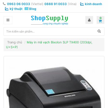
0963 06 0033
(Viettel)
0888 91 0033
(Vina)
kinh doanh
kỹ thuật
Blog
0
Trang chủ
Máy in mã vạch Bixolon SLP TX400 (203dpi,
U+S+P)