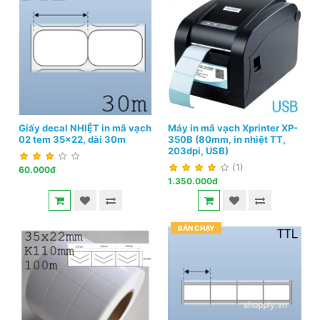
Giấy decal NHIỆT in mã vạch
Máy in mã vạch Xprinter XP-
02 tem 35x22, dài 30m
350B (80mm, in nhiệt TT,
203dpi, USB)
(1)
60.000đ
1.350.000đ
BÁN CHẠY