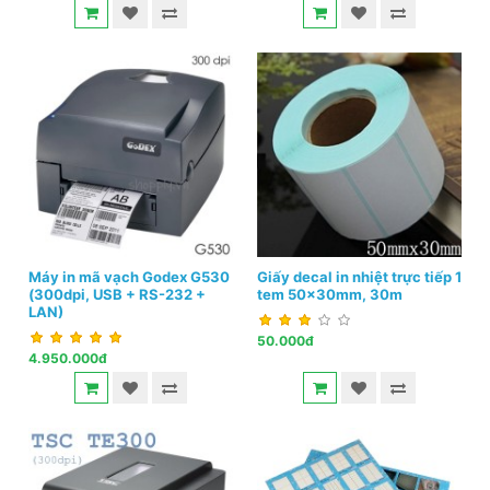
Máy in mã vạch Godex G530
Giấy decal in nhiệt trực tiếp 1
(300dpi, USB + RS-232 +
tem 50x30mm, 30m
LAN)
50.000đ
4.950.000đ