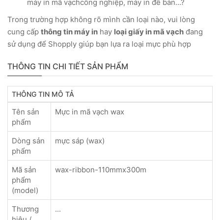
máy in mã vạchcông nghiệp, máy in để bàn...?
Trong trường hợp không rõ mình cần loại nào, vui lòng
cung cấp
thông tin máy in
hay
loại giấy in mã vạch
đang
sử dụng để Shopply giúp bạn lựa ra loại mực phù hợp
THÔNG TIN CHI TIẾT SẢN PHẨM
THÔNG TIN MÔ TẢ
Tên sản
Mực in mã vạch wax
phẩm
Dòng sản
mực sáp (wax)
phẩm
Mã sản
wax-ribbon-110mmx300m
phẩm
(model)
Thương
...
hiệu /