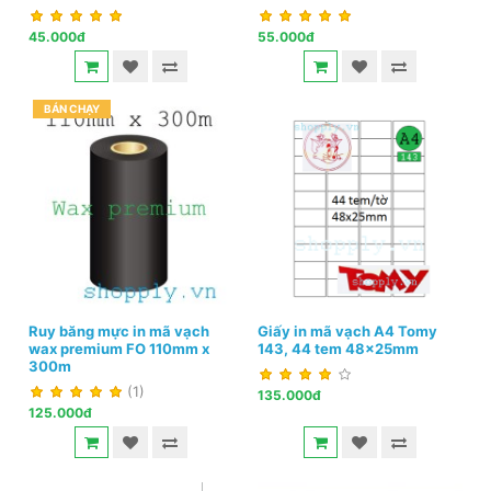
45.000đ
55.000đ
BÁN CHẠY
Ruy băng mực in mã vạch
Giấy in mã vạch A4 Tomy
wax premium FO 110mm x
143, 44 tem 48x25mm
300m
(1)
135.000đ
125.000đ