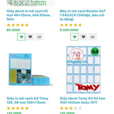
Giấy decal in mã vạch 02
Máy in mã vạch Bixolon SLP
tem 46x25mm, khổ 95mm,
TX403CG (300dpi, dao cắt
50m
tự động)
85.000đ
9.500.000đ
Giấy in mã vạch A4 Tomy
Giấy decal Tomy A4 04 tem
128, 08 tem 100x72mm
102x143mm (mẫu 147)
135.000đ
135.000đ