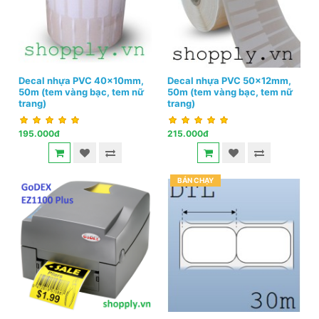
Decal nhựa PVC 40x10mm,
Decal nhựa PVC 50x12mm,
50m (tem vàng bạc, tem nữ
50m (tem vàng bạc, tem nữ
trang)
trang)
195.000đ
215.000đ
BÁN CHẠY