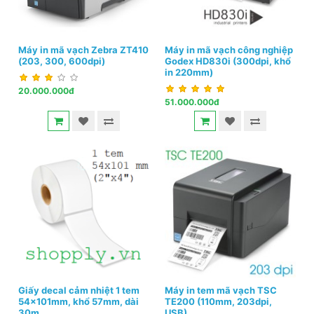
Máy in mã vạch Zebra ZT410
Máy in mã vạch công nghiệp
(203, 300, 600dpi)
Godex HD830i (300dpi, khổ
in 220mm)
20.000.000đ
51.000.000đ
Giấy decal cảm nhiệt 1 tem
Máy in tem mã vạch TSC
54x101mm, khổ 57mm, dài
TE200 (110mm, 203dpi,
30m
USB)