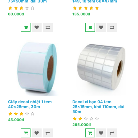
75x50mm, dài 30m
149, 18 tem 68x47mm
60.000đ
135.000đ
Giấy decal nhiệt 1 tem
Decal xi bạc 04 tem
40x25mm, 30m
25x15mm, khổ 110mm, dài
50m
45.000đ
295.000đ