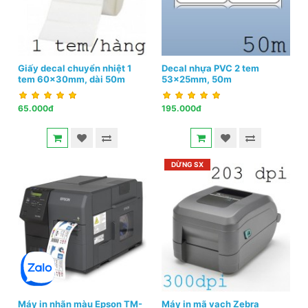
Giấy decal chuyển nhiệt 1
Decal nhựa PVC 2 tem
tem 60x30mm, dài 50m
53x25mm, 50m
65.000đ
195.000đ
DỪNG SX
Máy in nhãn màu Epson TM-
Máy in mã vạch Zebra