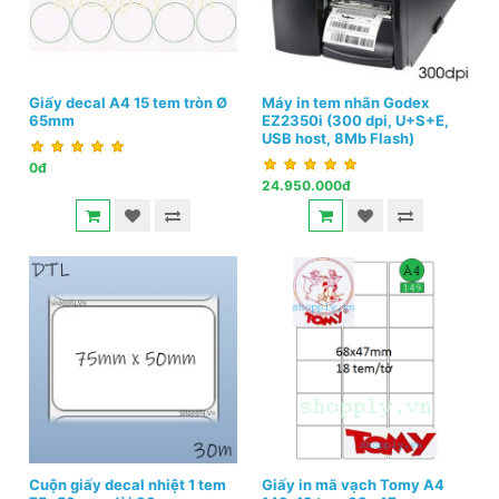
Giấy decal A4 15 tem tròn Ø
Máy in tem nhãn Godex
65mm
EZ2350i (300 dpi, U+S+E,
USB host, 8Mb Flash)
0đ
24.950.000đ
Cuộn giấy decal nhiệt 1 tem
Giấy in mã vạch Tomy A4