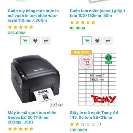
Cuộn ruy băng mực mực in
Cuộn tem nhãn (decal) giấy 1
mã vạch in tem nhãn wax-
tem 102x152mm, 50m
resin 110mm x 300m
85.000đ
235.000đ
BÁN CHẠY
Máy in mã vạch tem nhãn
Giấy in mã vạch Tomy A4
Godex EZ120 (110mm,
145, 65 tem 38x21mm
203dpi, USB)
(1)
135.000đ