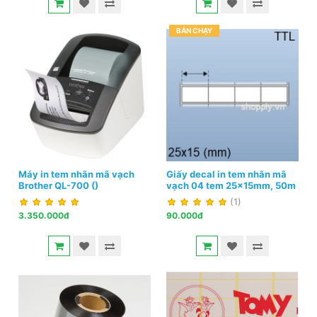
BÁN CHẠY
Máy in tem nhãn mã vạch
Giấy decal in tem nhãn mã
Brother QL-700 ()
vạch 04 tem 25x15mm, 50m
(1)
3.350.000đ
90.000đ