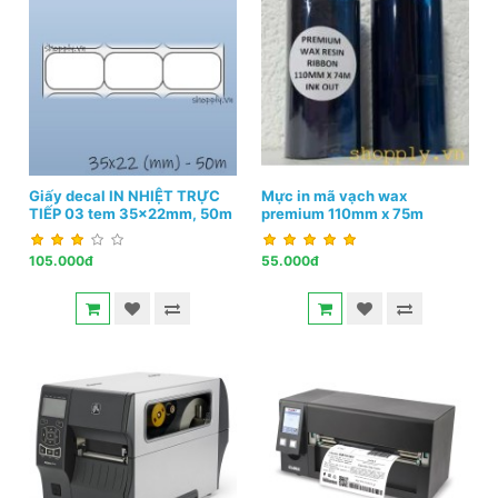
Giấy decal IN NHIỆT TRỰC
Mực in mã vạch wax
TIẾP 03 tem 35x22mm, 50m
premium 110mm x 75m
105.000đ
55.000đ