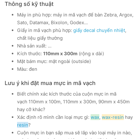
Thông số kỹ thuật
Máy in phù hợp: máy in mã vạch để bàn Zebra, Argox,
Sato, Datamax, Bixolon, Godex...
Giấy in mã vạch phù hợp:
giấy decal chuyển nhiệt
,
chất liệu giấy thường
Nhà sản xuất: ...
Kích thước:
110mm x 300m
(rộng x dài)
Mặt bám mực: mặt ngoài (outside)
Màu: đen
Lưu ý khi đặt mua mực in mã vạch
Biết chính xác kích thước của cuộn mực in mã
vạch
110mm x 100m,
110mm x 300m,
90mm x 450m
hay cỡ khác?
Xác định rõ mình cần loại mực gì:
wax
,
wax-resin
hay
resin
?
Cuộn mực in bạn sắp mua sẽ lắp vào loại máy in nào,