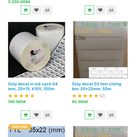
3.250.000đ
Giấy decal in mã vạch 04
Giấy decal 03 tem chống
tem, 25x15, k105, 100m
bóc 35x22mm, 50m
(2)
180.000đ
85.000đ
BÁN CHẠY