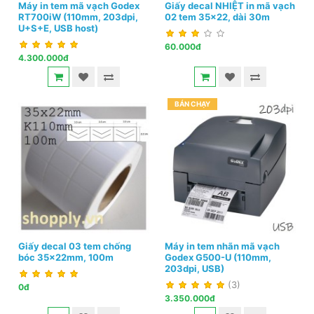
Máy in tem mã vạch Godex
Giấy decal NHIỆT in mã vạch
RT700iW (110mm, 203dpi,
02 tem 35x22, dài 30m
U+S+E, USB host)
60.000đ
4.300.000đ
BÁN CHẠY
Giấy decal 03 tem chống
Máy in tem nhãn mã vạch
bóc 35x22mm, 100m
Godex G500-U (110mm,
203dpi, USB)
(3)
0đ
3.350.000đ