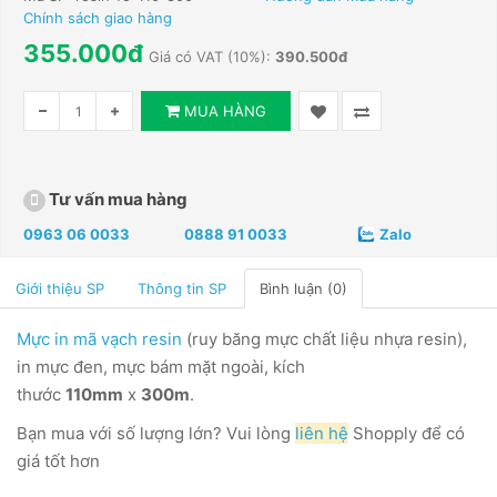
Chính sách giao hàng
355.000đ
Giá có VAT (10%):
390.500đ
MUA HÀNG
Tư vấn mua hàng
0963 06 0033
0888 91 0033
Zalo
Giới thiệu SP
Thông tin SP
Bình luận (0)
Mực in mã vạch resin
(ruy băng mực chất liệu nhựa resin),
in mực đen, mực bám mặt ngoài, kích
thước
110mm
x
300m
.
Bạn mua với số lượng lớn? Vui lòng
liên hệ
Shopply để có
giá tốt hơn