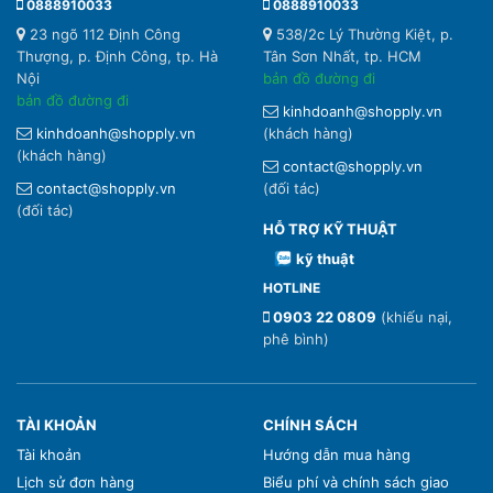
0888910033
0888910033
23 ngõ 112 Định Công
538/2c Lý Thường Kiệt, p.
Thượng, p. Định Công, tp. Hà
Tân Sơn Nhất, tp. HCM
Nội
bản đồ đường đi
bản đồ đường đi
kinhdoanh@shopply.vn
kinhdoanh@shopply.vn
(khách hàng)
(khách hàng)
contact@shopply.vn
contact@shopply.vn
(đối tác)
(đối tác)
HỖ TRỢ KỸ THUẬT
kỹ thuật
HOTLINE
0903 22 0809
(khiếu nại,
phê bình)
TÀI KHOẢN
CHÍNH SÁCH
Tài khoản
Hướng dẫn mua hàng
Lịch sử đơn hàng
Biểu phí và chính sách giao