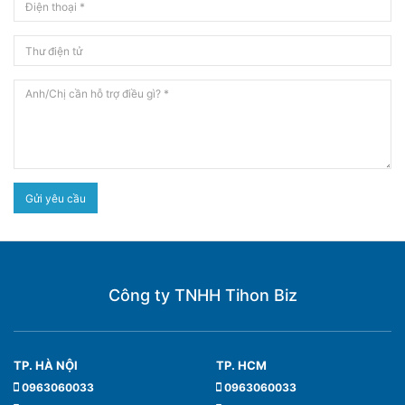
Gửi yêu cầu
Công ty TNHH Tihon Biz
TP. HÀ NỘI
TP. HCM
0963060033
0963060033