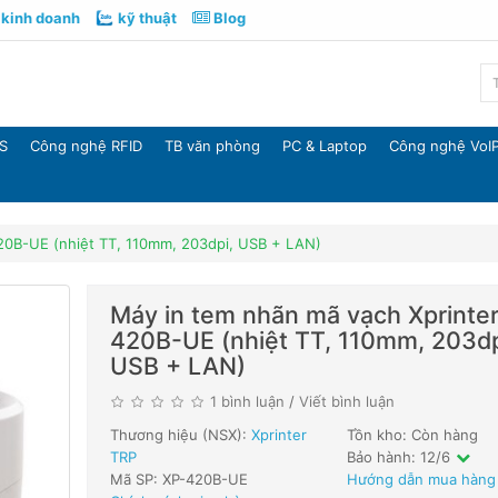
kinh doanh
kỹ thuật
Blog
S
Công nghệ RFID
TB văn phòng
PC & Laptop
Công nghệ VoI
20B-UE (nhiệt TT, 110mm, 203dpi, USB + LAN)
Máy in tem nhãn mã vạch Xprinte
420B-UE (nhiệt TT, 110mm, 203dp
USB + LAN)
1 bình luận
/
Viết bình luận
Thương hiệu (NSX):
Xprinter
Tồn kho: Còn hàng
TRP
Bảo hành: 12/6
Mã SP: XP-420B-UE
Hướng dẫn mua hàng