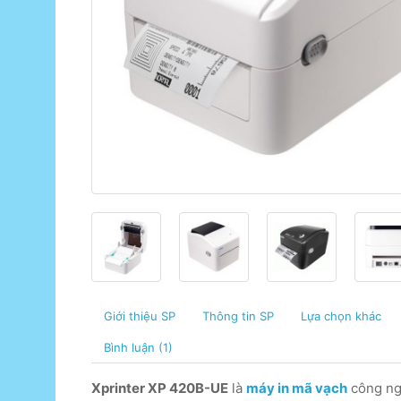
Giới thiệu SP
Thông tin SP
Lựa chọn khác
Bình luận (1)
Xprinter XP 420B-UE
là
máy in mã vạch
công n