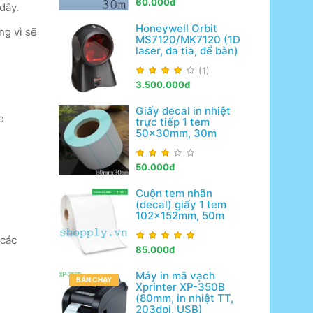
60.000đ
dây.
Honeywell Orbit
ng vì sẽ
MS7120/MK7120 (1D
laser, đa tia, để bàn)
(1)
3.500.000đ
Giấy decal in nhiệt
o
trực tiếp 1 tem
50x30mm, 30m
50.000đ
Cuộn tem nhãn
(decal) giấy 1 tem
102x152mm, 50m
 các
85.000đ
Máy in mã vạch
BÁN CHẠY
Xprinter XP-350B
(80mm, in nhiệt TT,
203dpi, USB)