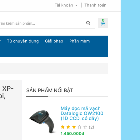
Tài khoản
Thanh toán
0
P
TB chuyên dụng
Giải pháp
Phần mềm
r XP-
SẢN PHẨM NỔI BẬT
i,
Máy đọc mã vạch
Datalogic QW2100
(1D CCD, có dây)
(2)
1.450.000đ