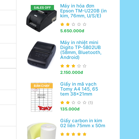
Máy in hóa đơn
SALES OFF
Epson TM-U220B (in
kim, 76mm, U/S/E)
5.650.000đ
Máy in nhiệt mini
Digito TP-5802UB
(58mm, Bluetooth,
Android)
2.150.000đ
Giấy in mã vạch
BÁN CHẠY
Tomy A4 145, 65
tem 38x21mm
(1)
135.000đ
Giấy carbon in kim
02 liên 75mm x 50m