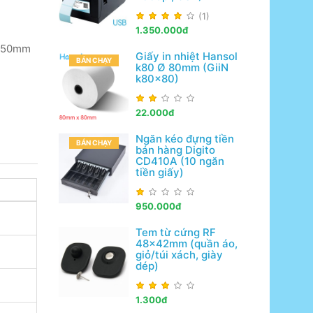
(1)
1.350.000đ
, 50mm
Giấy in nhiệt Hansol
BÁN CHẠY
k80 Ø 80mm (GiiN
k80x80)
22.000đ
Ngăn kéo đựng tiền
BÁN CHẠY
bán hàng Digito
CD410A (10 ngăn
tiền giấy)
950.000đ
Tem từ cứng RF
48x42mm (quần áo,
giỏ/túi xách, giày
dép)
1.300đ