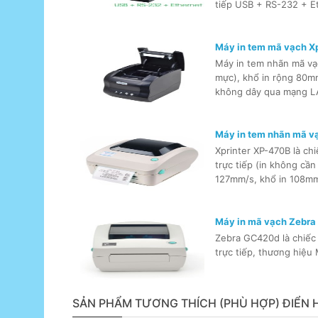
tiếp USB + RS-232 + Et
Máy in tem mã vạch X
Máy in tem nhãn mã vạc
mực), khổ in rộng 80mm
không dây qua mạng LA
Máy in tem nhãn mã v
Xprinter XP-470B là ch
trực tiếp (in không cần
127mm/s, khổ in 108m
Máy in mã vạch Zebra 
Zebra GC420d là chiếc
trực tiếp, thương hiệu
SẢN PHẨM TƯƠNG THÍCH (PHÙ HỢP) ĐIỂN 