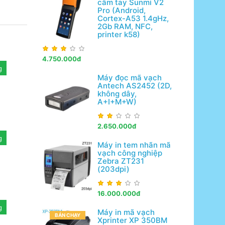
cầm tay Sunmi V2
Pro (Android,
Cortex-A53 1.4gHz,
2Gb RAM, NFC,
printer k58)
4.750.000đ
g
Máy đọc mã vạch
Antech AS2452 (2D,
không dây,
A+I+M+W)
2.650.000đ
g
Máy in tem nhãn mã
vạch công nghiệp
Zebra ZT231
(203dpi)
16.000.000đ
g
Máy in mã vạch
BÁN CHẠY
Xprinter XP 350BM