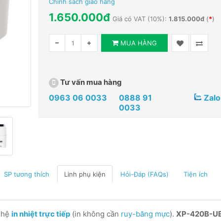
Chính sách giao hàng
1.650.000đ
Giá có VAT (10%):
1.815.000đ
(
*
)
MUA HÀNG
Tư vấn mua hàng
0963 06 0033
0888 91
Zalo
0033
SP tương thích
Linh phụ kiện
Hỏi-Đáp (FAQs)
Tiện ích
ghệ
in nhiệt trực tiếp
(in không cần
ruy-băng mực
).
XP-420B-U