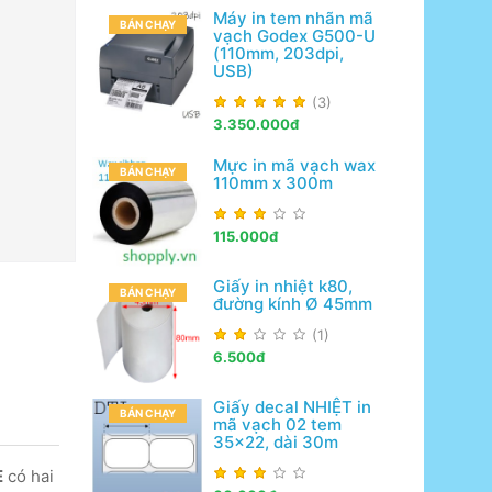
Máy in tem nhãn mã
BÁN CHẠY
vạch Godex G500-U
(110mm, 203dpi,
USB)
(3)
3.350.000đ
Mực in mã vạch wax
BÁN CHẠY
110mm x 300m
115.000đ
Giấy in nhiệt k80,
BÁN CHẠY
đường kính Ø 45mm
(1)
6.500đ
Giấy decal NHIỆT in
BÁN CHẠY
mã vạch 02 tem
35x22, dài 30m
E
có hai