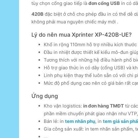
tùy chọn cổng giao tiếp là
đơn cổng USB
in có d
420B
đặc biệt ở chỗ cho phép đầu in có thể dễ dà
không phải mua nguyên chiếc máy mới .
Lý do nên mua Xprinter XP-420B-UE?
Khổ in rộng 110mm hỗ trợ nhiều kích thước
Đầu in nhiệt được thiết kế kiểu mô-đun giúp
Tương thích với những hệ điều hành phổ b
Hỗ trợ giao thức in có dây (cổng USB) và k
Linh phụ kiện thay thế luôn sẵn có với chi p
Mức độ phổ dụng cao nên có giá bán rất cạ
Ứng dụng
Kho vận logistics:
in đơn hàng TMĐT
từ các
phần mềm chuyển phát giao nhận như VTP,
Bán lẻ: in
tem nhãn phụ
, in
tem giá sản ph
Gia công sản xuất: in tem nhãn sản phẩm, t
...