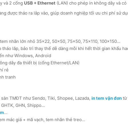
ây và 2 cổng
USB + Ethernet
(LAN) cho phép in không dây và có 
ng được tháo ra lắp vào, giúp doanh nghiệp tối ưu chi phí sử dụ
 tem nhãn lớn nhỏ 35x22, 50x50, 75x50, 75x110, 100x150...
 tháo lắp, bảo trì thay thế dễ dàng mỗi khi hết thời gian khấu ha
iến như Windows, Android
hông dây đa thiết bị (cổng Ethernet/LAN)
hí rẻ
nh tranh
 sàn TMĐT như Sendo, Tiki, Shopee, Lazada,
in tem vận đơn
từ
 GHTK, GHN, Shippo...
ẩm
...
em mác giá + mã vạch, tem nhãn thẻ treo...