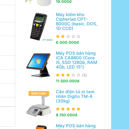
19.000đ
Máy kiểm kho
Cipherlab CPT-
8000C (basic, DOS,
1D CCD)
6.000.000đ
Máy POS bán hàng
iCA CA8800 (Core
i5, SSD 128Gb, RAM
4Gb, LED 15")
(3)
11.500.000đ
Cân điện tử in tem
BÁN CHẠY
nhãn Digito TM-A
(30kg)
8.150.000đ
Máy POS bán hàng