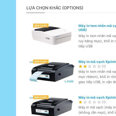
LỰA CHỌN KHÁC (OPTIONS)
Máy in tem nhãn mã vạ
BÁN CHẠY
USB)
Máy in tem nhãn mã vạc
ruy băng mực), khổ in 
tiếp USB
Máy in mã vạch Xprint
BÁN CHẠY
(1)
Máy in tem nhãn mã vạc
mực ribbon), khổ in rộ
giao tiếp USB, in vận
Máy in mã vạch Xprin
BÁN CHẠY
(1)
Máy in mã vạch (máy in
(không cần mực), khổ i