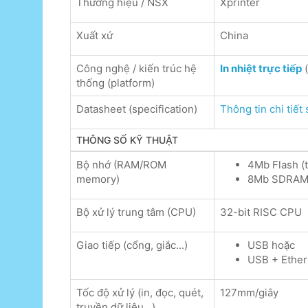
Thương hiệu / NSX
Xprinter
Xuất xứ
China
Công nghệ / kiến trúc hệ
In nhiệt trực tiếp
(
thống (platform)
Datasheet (specification)
Thông tin chi tiết
THÔNG SỐ KỸ THUẬT
Bộ nhớ (RAM/ROM
4Mb Flash (
memory)
8Mb SDRA
Bộ xử lý trung tâm (CPU)
32-bit RISC CPU
Giao tiếp (cổng, giắc...)
USB hoặc
USB + Ether
Tốc độ xử lý (in, đọc, quét,
127mm/giây
truyền dữ liệu...)