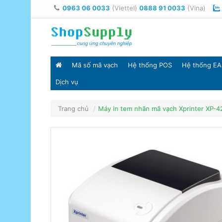
0963 06 0033
(Viettel)
0888 91 0033
(Vina)
Mã số mã vạch
Hệ thống POS
Hệ thống EA
Dịch vụ
Trang chủ
Máy in tem nhãn mã vạch Xprinter XP-4