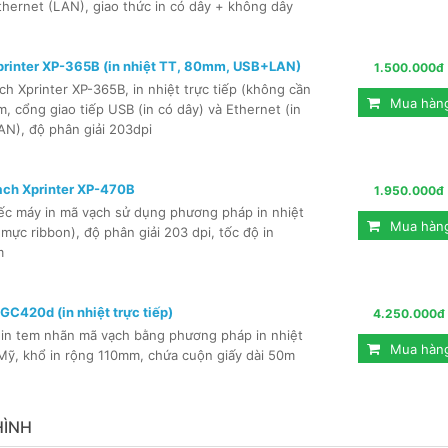
hernet (LAN), giao thức in có dây + không dây
printer XP-365B (in nhiệt TT, 80mm, USB+LAN)
1.500.000đ
h Xprinter XP-365B, in nhiệt trực tiếp (không cần
Mua hàn
, cổng giao tiếp USB (in có dây) và Ethernet (in
N), độ phân giải 203dpi
ạch Xprinter XP-470B
1.950.000đ
iếc máy in mã vạch sử dụng phương pháp in nhiệt
Mua hàn
 mực ribbon), độ phân giải 203 dpi, tốc độ in
m
GC420d (in nhiệt trực tiếp)
4.250.000đ
 in tem nhãn mã vạch bằng phương pháp in nhiệt
Mua hàn
 Mỹ, khổ in rộng 110mm, chứa cuộn giấy dài 50m
HÌNH