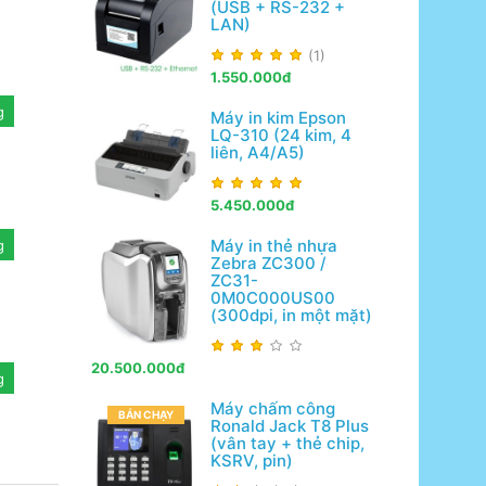
(USB + RS-232 +
LAN)
(1)
1.550.000đ
g
Máy in kim Epson
LQ-310 (24 kim, 4
liên, A4/A5)
5.450.000đ
Máy in thẻ nhựa
g
Zebra ZC300 /
ZC31-
0M0C000US00
(300dpi, in một mặt)
20.500.000đ
g
Máy chấm công
BÁN CHẠY
Ronald Jack T8 Plus
(vân tay + thẻ chip,
KSRV, pin)