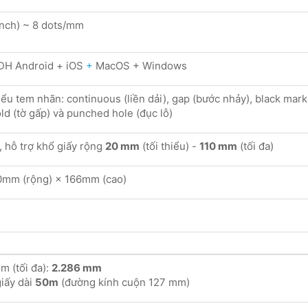
inch) ~ 8 dots/mm
HĐH Android + iOS
+
MacOS + Windows
ểu tem nhãn: continuous (liền dải), gap (bước nhảy), black mark
ld (tờ gấp) và punched hole (đục lỗ)
, hỗ trợ khổ giấy rộng
20 mm
(tối thiểu) -
110 mm
(tối đa)
0mm (rộng) × 166mm (cao)
m (tối đa):
2.286 mm
giấy dài
50m
(đường kính cuộn 127 mm)