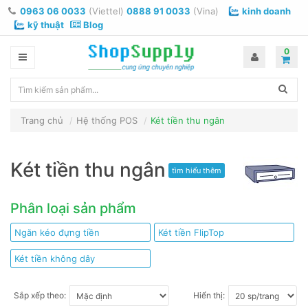
0963 06 0033
(Viettel)
0888 91 0033
(Vina)
kinh doanh
kỹ thuật
Blog
0
Trang chủ
Hệ thống POS
Két tiền thu ngân
Két tiền thu ngân
tìm hiểu thêm
Phân loại sản phẩm
Ngăn kéo đựng tiền
Két tiền FlipTop
Két tiền không dây
Sắp xếp theo:
Hiển thị: