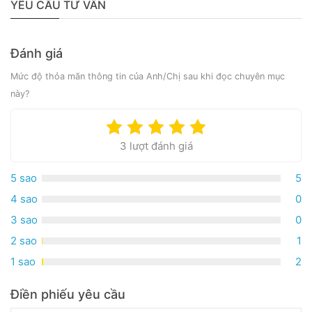
YÊU CẦU TƯ VẤN
Đánh giá
Mức độ thỏa mãn thông tin của Anh/Chị sau khi đọc chuyên mục
này?
3 lượt đánh giá
5 sao
5
4 sao
0
3 sao
0
2 sao
1
1 sao
2
Điền phiếu yêu cầu