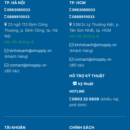
TP. HÀ NỘI
TP. HCM
0963060033
0963060033
0888910033
0888910033
23 ngõ 112 Định Công
538/2c Lý Thường Kiệt, p.
Thượng, p. Định Công, tp. Hà
Tân Sơn Nhất, tp. HCM
Nội
bản đồ đường đi
bản đồ đường đi
kinhdoanh@shopply.vn
kinhdoanh@shopply.vn
(khách hàng)
(khách hàng)
contact@shopply.vn
contact@shopply.vn
(đối tác)
(đối tác)
HỖ TRỢ KỸ THUẬT
kỹ thuật
HOTLINE
0903 22 0809
(khiếu nại,
phê bình)
TÀI KHOẢN
CHÍNH SÁCH