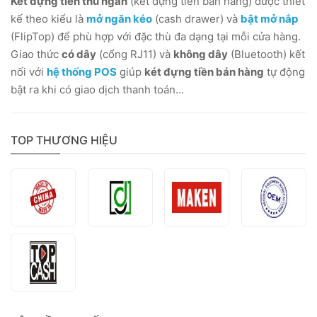
Két đựng tiền thu ngân
(két đựng tiền bán hàng) được thiết
kế theo kiểu là
mở ngăn kéo
(cash drawer) và
bật mở nắp
(FlipTop) để phù hợp với đặc thù đa dạng tại mỗi cửa hàng.
Giao thức
có dây
(cổng RJ11) và
không dây
(Bluetooth) kết
nối với
hệ thống POS
giúp
két đựng tiền bán hàng
tự động
bật ra khi có giao dịch thanh toán...
TOP THƯƠNG HIỆU