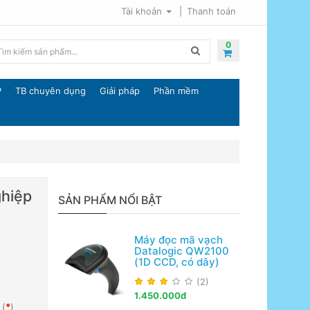
Tài khoản
Thanh toán
0
P
TB chuyên dụng
Giải pháp
Phần mềm
ghiệp
SẢN PHẨM NỔI BẬT
Máy đọc mã vạch
Datalogic QW2100
(1D CCD, có dây)
(2)
1.450.000đ
(
*
)