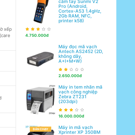
cầm tay Sunmi V2
Pro (Android,
Cortex-A53 1.4gHz,
2Gb RAM, NFC,
printer k58)
tờ xếp
(care
4.750.000đ
Máy đọc mã vạch
Antech AS2452 (2D,
không dây,
A+I+M+W)
2.650.000đ
Máy in tem nhãn mã
vạch công nghiệp
Zebra ZT231
d
(203dpi)
16.000.000đ
Máy in mã vạch
BÁN CHẠY
Xprinter XP 350BM