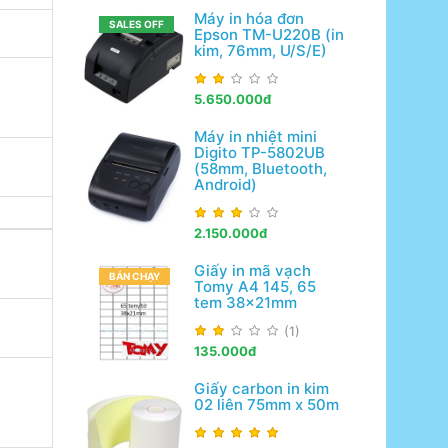
Máy in hóa đơn
SALES OFF
Epson TM-U220B (in
kim, 76mm, U/S/E)
5.650.000đ
Máy in nhiệt mini
Digito TP-5802UB
(58mm, Bluetooth,
Android)
2.150.000đ
Giấy in mã vạch
BÁN CHẠY
Tomy A4 145, 65
tem 38x21mm
(1)
135.000đ
Giấy carbon in kim
02 liên 75mm x 50m