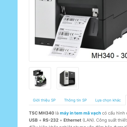
Giới thiệu SP
Thông tin SP
Lựa chọn khác
TSC MH340
là
máy in tem mã vạch
có cấu hình 
USB
+
RS-232
+
Ethernet
(LAN). Công suất thiế