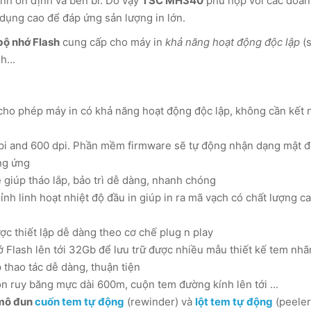
nh ổn định và bền bỉ. Do vậy
TSC MH340
phù hợp với các doa
 dụng cao để đáp ứng sản lượng in lớn.
bộ nhớ Flash
cung cấp cho máy in
khả năng hoạt động độc lập
(s
h...
cho phép máy in có khả năng hoạt động độc lập, không cần kết n
pi and 600 dpi. Phần mềm firmware sẽ tự động nhận dạng mật đ
ng ứng
 giúp tháo lắp, bảo trì dễ dàng, nhanh chóng
h linh hoạt nhiệt độ đầu in giúp in ra mã vạch có chất lượng ca
 thiết lập dễ dàng theo cơ chế plug n play
Flash lên tới 32Gb để lưu trữ được nhiều mẫu thiết kế tem nhã
 thao tác dễ dàng, thuận tiện
ộn ruy băng mực dài 600m, cuộn tem đường kính lên tới ...
mô đun
cuốn tem tự động
(rewinder) và
lột tem tự động
(peeler