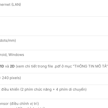
hernet (LAN)
 dots/mm)
roid, Windows
1D
và
2D
(xem chi tiết trong file .pdf ở mục "THÔNG TIN MÔ TẢ"
 240 pixels)
út điều khiển (2 phím chức năng + 4 phím di chuyển)
nsor (điều chỉnh vị trí)