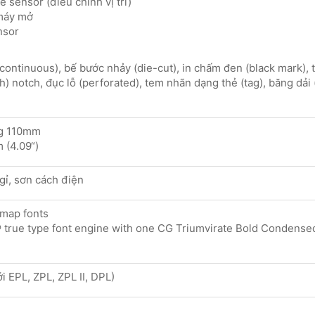
e sensor (điều chỉnh vị trí)
máy mở
nsor
(continuous), bế bước nhảy (die-cut), in chấm đen (black mark), 
nh) notch, đục lỗ (perforated), tem nhãn dạng thẻ (tag), băng dải 
ng 110mm
 (4.09“)
ỉ, sơn cách điện
tmap fonts
true type font engine with one CG Triumvirate Bold Condense
 EPL, ZPL, ZPL II, DPL)