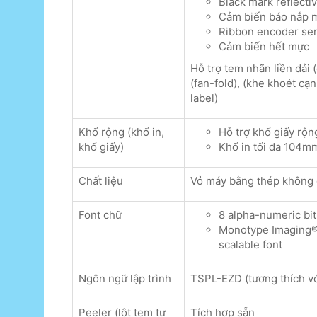
Black mark reflectiv
Cảm biến báo nắp 
Ribbon encoder se
Cảm biến hết mực
Hỗ trợ tem nhãn liền dải 
(fan-fold), (khe khoét cạ
label)
Khổ rộng (khổ in,
Hỗ trợ khổ giấy rộ
khổ giấy)
Khổ in tối đa 104mm
Chất liệu
Vỏ máy bằng thép không g
Font chữ
8 alpha-numeric bi
Monotype Imaging® 
scalable font
Ngôn ngữ lập trình
TSPL-EZD (tương thích với
Peeler (lột tem tự
Tích hợp sẵn