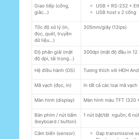
Giao tiếp (cổng,
USB + RS-232 + Et
giắc...)
USB host x 2 cổng
Tốc độ xử lý (in,
305mm/giây (12ips)
đọc, quét, truyền
dữ liệu...)
Độ phân giải (mật
300dpi (mật độ đầu in 12
độ dpi, tải trọng...)
Hệ điều hành (OS)
Tương thích với HĐH And
Mã vạch (đọc, in)
In tất cả các loại mã vạch
Màn hình (display)
Màn hình màu TFT (320 x
Bàn phím / nút bấm
1 nút bật/tắt nguồn, 6 n
(keyboard / button)
Cảm biến (sensor)
Gap transmissive se