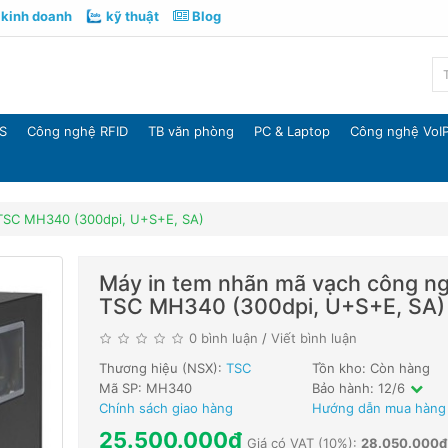
kinh doanh
kỹ thuật
Blog
S
Công nghệ RFID
TB văn phòng
PC & Laptop
Công nghệ VoI
 TSC MH340 (300dpi, U+S+E, SA)
Máy in tem nhãn mã vạch công n
TSC MH340 (300dpi, U+S+E, SA)
0 bình luận
/
Viết bình luận
Thương hiệu (NSX):
TSC
Tồn kho: Còn hàng
Mã SP: MH340
Bảo hành: 12/6
Chính sách giao hàng
Hướng dẫn mua hàng
25.500.000đ
Giá có VAT (10%):
28.050.000đ