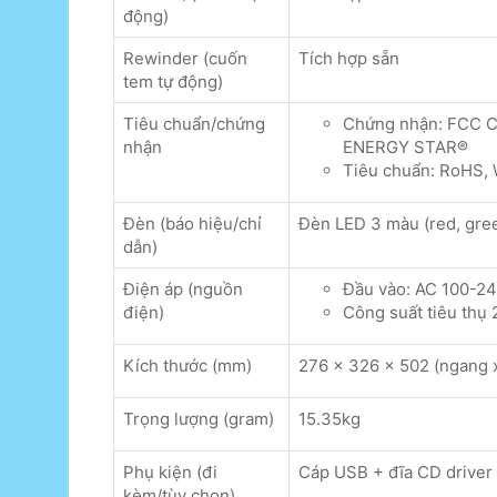
động)
Rewinder (cuốn
Tích hợp sẵn
tem tự động)
Tiêu chuẩn/chứng
Chứng nhận: FCC Cl
nhận
ENERGY STAR®
Tiêu chuẩn: RoHS,
Đèn (báo hiệu/chỉ
Đèn LED 3 màu (red, gree
dẫn)
Điện áp (nguồn
Đầu vào: AC 100-24
điện)
Công suất tiêu thụ
Kích thước (mm)
276 x 326 x 502 (ngang x
Trọng lượng (gram)
15.35kg
Phụ kiện (đi
Cáp USB + đĩa CD driver
kèm/tùy chọn)