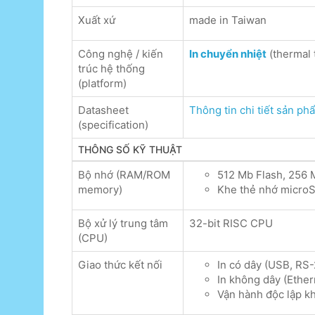
Xuất xứ
made in Taiwan
Công nghệ / kiến
In chuyển nhiệt
(thermal 
trúc hệ thống
(platform)
Datasheet
Thông tin chi tiết sản phẩ
(specification)
THÔNG SỐ KỸ THUẬT
Bộ nhớ (RAM/ROM
512 Mb Flash, 256
memory)
Khe thẻ nhớ microS
Bộ xử lý trung tâm
32-bit RISC CPU
(CPU)
Giao thức kết nối
In có dây (USB, RS
In không dây (Ethe
Vận hành độc lập kh