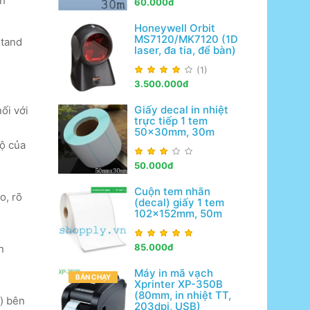
nh
60.000đ
Honeywell Orbit
MS7120/MK7120 (1D
tand
laser, đa tia, để bàn)
(1)
3.500.000đ
Giấy decal in nhiệt
ối với
trực tiếp 1 tem
50x30mm, 30m
ộ của
50.000đ
Cuộn tem nhãn
o, rõ
(decal) giấy 1 tem
102x152mm, 50m
85.000đ
n
Máy in mã vạch
BÁN CHẠY
Xprinter XP-350B
(80mm, in nhiệt TT,
) bên
203dpi, USB)