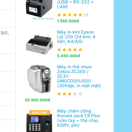
(USB + RS-232 +
LAN)
(1)
1.550.000đ
Máy in kim Epson
 BIS,
LQ-310 (24 kim, 4
liên, A4/A5)
5.450.000đ
Máy in thẻ nhựa
Zebra ZC300 /
ZC31-
0M0C000US00
(300dpi, in một mặt)
20.500.000đ
Máy chấm công
BÁN CHẠY
Ronald Jack T8 Plus
(vân tay + thẻ chip,
KSRV, pin)