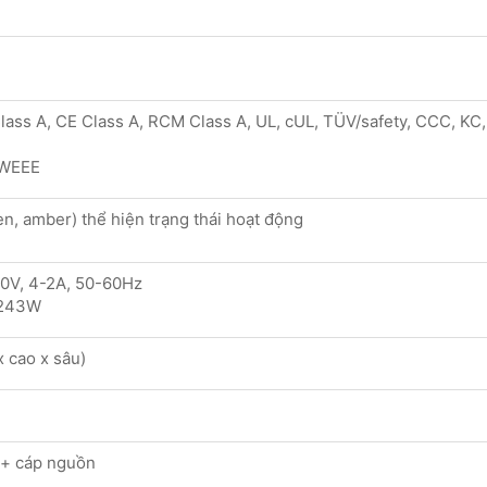
ass A, CE Class A, RCM Class A, UL, cUL, TÜV/safety, CCC, KC,
 WEEE
n, amber) thể hiện trạng thái hoạt động
0V, 4-2A, 50-60Hz
 243W
 cao x sâu)
 + cáp nguồn