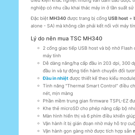
điều kiện khắc nghiệt nhưng vẫn đảm bảo được tí
nghiệp có nhu cầu khai thác máy in ở tần suất sử
Đặc biệt
MH340
được trang bị cổng
USB host
+
alone - SA) mà không cần phải kết nối với máy tín
Lý do nên mua TSC MH340
2 cổng giao tiếp USB host và bộ nhớ Flash 
máy tính
Dễ dàng nâng/hạ cấp đầu in 203 dpi, 300 d
đầu in và tự động tiến hành chuyển đổi tươ
Đầu in nhiệt
được thiết kế theo kiểu module
Tính năng "Thermal Smart Control” điều chỉn
nét, mịn màng
Phần mềm trung gian firmware TSPL-EZ được
Khe thẻ microSD cho phép nâng cấp bộ nhớ 
Màn hình hiển thị và 6 phím điều khiển giúp
Vận hành ít bị gián đoạn nhờ máy hỗ trợ cu
Vận hành gọn gàng nhờ được tích hợp sẵn