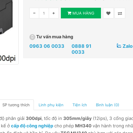
MUA HÀNG
Tư vấn mua hàng
0963 06 0033
0888 91
Zalo
0033
SP tương thích
Linh phụ kiện
Tiện ích
Bình luận (0)
độ phân giải
300dpi
, tốc độ in
305mm/giây
(12ips), 3 cổng giao
t kế ở
cấp độ công nghiệp
cho phép
MH340
vận hành trong nh