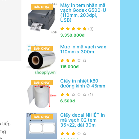
Máy in tem nhãn mã
BÁN CHẠY
vạch Godex G500-U
(110mm, 203dpi,
USB)
(3)
3.350.000đ
Mực in mã vạch wax
BÁN CHẠY
110mm x 300m
115.000đ
Giấy in nhiệt k80,
BÁN CHẠY
đường kính Ø 45mm
(1)
6.500đ
Giấy decal NHIỆT in
BÁN CHẠY
mã vạch 02 tem
 tiếp
35x22, dài 30m
ững