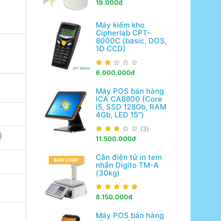
19.000đ
Máy kiểm kho
Cipherlab CPT-
8000C (basic, DOS,
1D CCD)
6.000.000đ
Máy POS bán hàng
iCA CA8800 (Core
i5, SSD 128Gb, RAM
4Gb, LED 15")
(3)
)
11.500.000đ
Cân điện tử in tem
BÁN CHẠY
nhãn Digito TM-A
(30kg)
8.150.000đ
Máy POS bán hàng