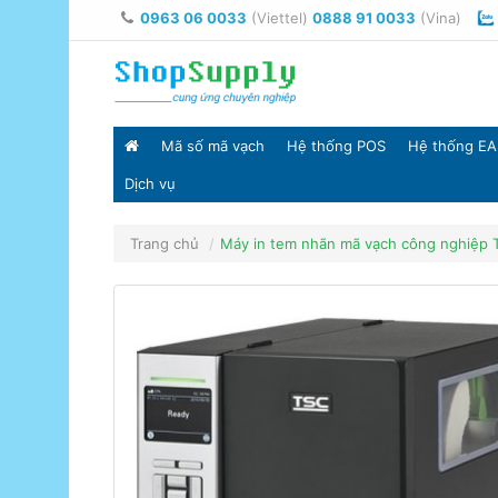
0963 06 0033
(Viettel)
0888 91 0033
(Vina)
Mã số mã vạch
Hệ thống POS
Hệ thống EA
Dịch vụ
Trang chủ
Máy in tem nhãn mã vạch công nghiệp