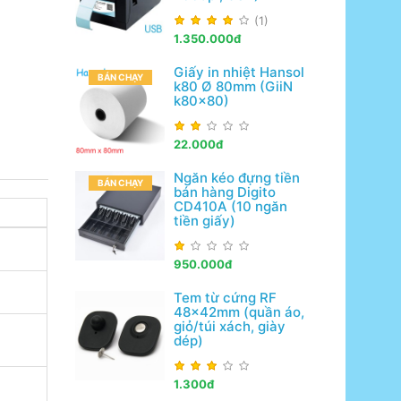
(1)
1.350.000đ
Giấy in nhiệt Hansol
BÁN CHẠY
k80 Ø 80mm (GiiN
k80x80)
22.000đ
Ngăn kéo đựng tiền
BÁN CHẠY
bán hàng Digito
CD410A (10 ngăn
tiền giấy)
950.000đ
Tem từ cứng RF
48x42mm (quần áo,
giỏ/túi xách, giày
dép)
1.300đ