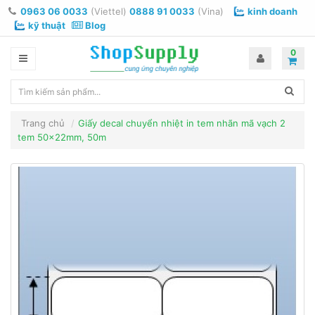
0963 06 0033
(Viettel)
0888 91 0033
(Vina)
kinh doanh
kỹ thuật
Blog
0
Trang chủ
Giấy decal chuyển nhiệt in tem nhãn mã vạch 2
tem 50x22mm, 50m