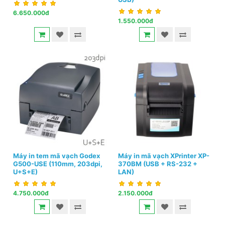
6.650.000đ
1.550.000đ
Máy in tem mã vạch Godex
Máy in mã vạch XPrinter XP-
G500-USE (110mm, 203dpi,
370BM (USB + RS-232 +
U+S+E)
LAN)
4.750.000đ
2.150.000đ