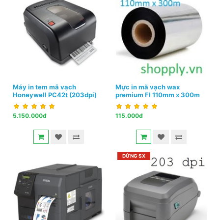
Máy in tem mã vạch
Mực in mã vạch wax
Honeywell PC42t (203dpi)
premium FI 110mm x 300m
5.150.000đ
115.000đ
DỪNG SX