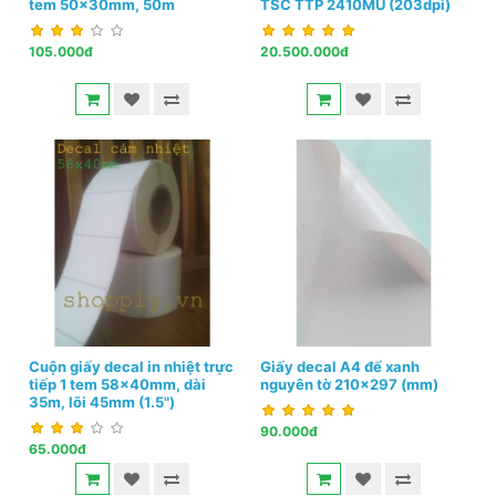
tem 50x30mm, 50m
TSC TTP 2410MU (203dpi)
105.000đ
20.500.000đ
Cuộn giấy decal in nhiệt trực
Giấy decal A4 đế xanh
tiếp 1 tem 58x40mm, dài
nguyên tờ 210x297 (mm)
35m, lõi 45mm (1.5")
90.000đ
65.000đ