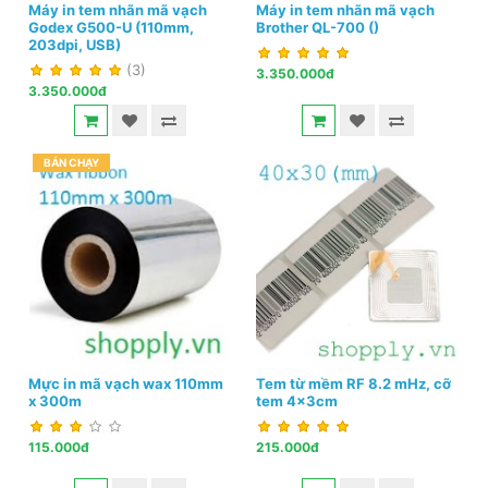
Máy in tem nhãn mã vạch
Máy in tem nhãn mã vạch
Godex G500-U (110mm,
Brother QL-700 ()
203dpi, USB)
(3)
3.350.000đ
3.350.000đ
BÁN CHẠY
Mực in mã vạch wax 110mm
Tem từ mềm RF 8.2 mHz, cỡ
x 300m
tem 4x3cm
115.000đ
215.000đ