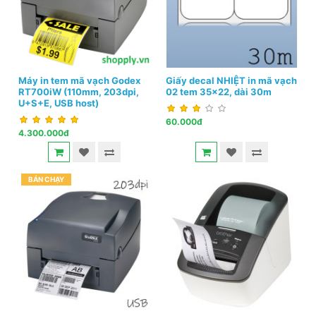
Máy in tem mã vạch Godex
Giấy decal NHIỆT in mã vạch
RT700iW (110mm, 203dpi,
02 tem 35x22, dài 30m
U+S+E, USB host)
60.000đ
4.300.000đ
BÁN CHẠY