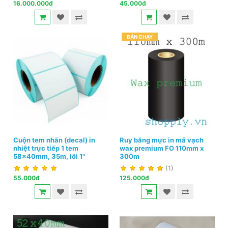
16.000.000đ
45.000đ
BÁN CHẠY
Cuộn tem nhãn (decal) in
Ruy băng mực in mã vạch
nhiệt trực tiếp 1 tem
wax premium FO 110mm x
58x40mm, 35m, lõi 1"
300m
(1)
55.000đ
125.000đ