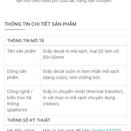
tận nơi theo biểu phí của các hãng vận chuyển
THÔNG TIN CHI TIẾT SẢN PHẨM
THÔNG TIN MÔ TẢ
Tên sản phẩm
Giấy decal in mã vạch, loại 02 tem cỡ
50x30mm
Dòng sản
Giấy decal cuộn in tem nhãn mã vạch
phẩm
(dạng cuộn), tem chống bóc
Công nghệ /
Giấy in chuyển nhiệt (thermal transfer),
kiến trúc hệ
in với mực in mã vạch chuyên dụng
thống
(ribbon)
(platform)
THÔNG SỐ KỸ THUẬT
Hệ điều hành
Máy in mã vạch để bàn:
Godex EZ1100