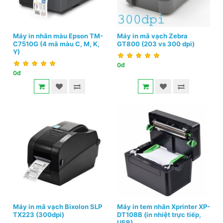
Máy in nhãn màu Epson TM-
Máy in mã vạch Zebra
C7510G (4 mã màu C, M, K,
GT800 (203 vs 300 dpi)
Y)
0đ
0đ
Máy in mã vạch Bixolon SLP
Máy in tem nhãn Xprinter XP-
TX223 (300dpi)
DT108B (in nhiệt trực tiếp,
USB)