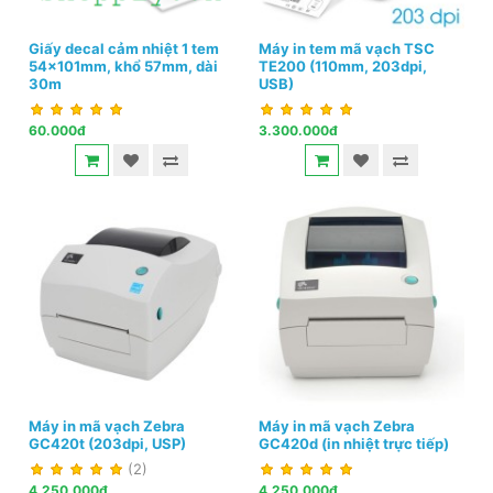
Giấy decal cảm nhiệt 1 tem
Máy in tem mã vạch TSC
54x101mm, khổ 57mm, dài
TE200 (110mm, 203dpi,
30m
USB)
60.000đ
3.300.000đ
Máy in mã vạch Zebra
Máy in mã vạch Zebra
GC420t (203dpi, USP)
GC420d (in nhiệt trực tiếp)
(2)
4.250.000đ
4.250.000đ