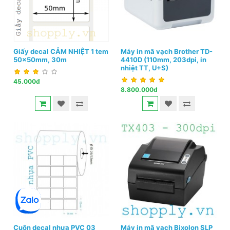
Giấy decal CẢM NHIỆT 1 tem
Máy in mã vạch Brother TD-
50x50mm, 30m
4410D (110mm, 203dpi, in
nhiệt TT, U+S)
45.000đ
8.800.000đ
Cuộn decal nhựa PVC 03
Máy in mã vạch Bixolon SLP