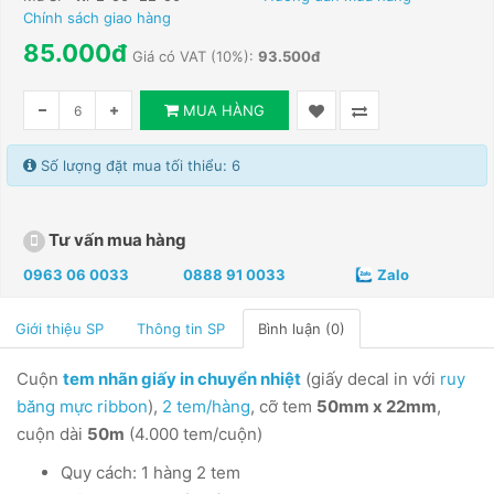
Chính sách giao hàng
85.000đ
Giá có VAT (10%):
93.500đ
MUA HÀNG
Số lượng đặt mua tối thiểu: 6
Tư vấn mua hàng
0963 06 0033
0888 91 0033
Zalo
Giới thiệu SP
Thông tin SP
Bình luận (0)
Cuộn
tem nhãn giấy in chuyển nhiệt
(giấy decal in với
ruy
băng mực ribbon
),
2 tem/hàng
, cỡ tem
50mm x 22mm
,
cuộn dài
50m
(4.000 tem/cuộn)
Quy cách: 1 hàng 2 tem