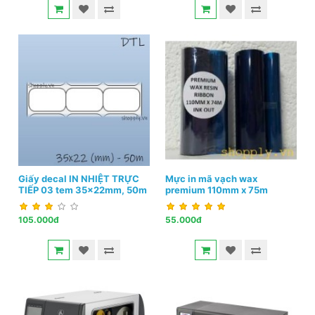
Giấy decal IN NHIỆT TRỰC
Mực in mã vạch wax
TIẾP 03 tem 35x22mm, 50m
premium 110mm x 75m
105.000đ
55.000đ