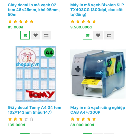
Giấy decal in mã vạch 02
Máy in mã vạch Bixolon SLP
tem 46x25mm, khổ 95mm,
TX403CG (300dpi, dao cắt
50m
tự động)
85.000đ
9.500.000đ
Giấy decal Tomy A4 04 tem
Máy in mã vạch công nghiệp
102x143mm (mẫu 147)
CAB A4+/300P
135.000đ
88.000.000đ