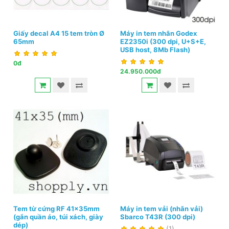
Giấy decal A4 15 tem tròn Ø
Máy in tem nhãn Godex
65mm
EZ2350i (300 dpi, U+S+E,
USB host, 8Mb Flash)
0đ
24.950.000đ
Tem từ cứng RF 41x35mm
Máy in tem vải (nhãn vải)
(gắn quần áo, túi xách, giày
Sbarco T43R (300 dpi)
dép)
(1)