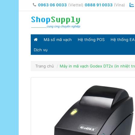
0963 06 0033
(Viettel)
0888 91 0033
(Vina)
Mã số mã vạch
Hệ thống POS
Hệ thống EA
Dịch vụ
Trang chủ
Máy in mã vạch Godex DT2x (in nhiệt tr