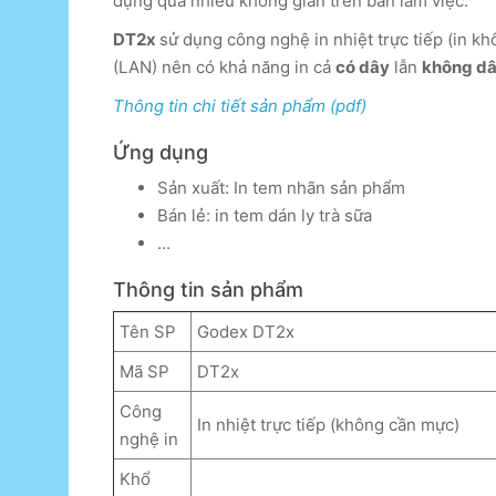
dụng quá nhiều không gian trên bàn làm việc.
DT2x
sử dụng công nghệ in nhiệt trực tiếp (in k
(LAN) nên có khả năng in cả
có dây
lẫn
không dây
Thông tin chi tiết sản phẩm (pdf)
Ứng dụng
Sản xuất: In tem nhãn sản phẩm
Bán lẻ: in tem dán ly trà sữa
...
Thông tin sản phẩm
Tên SP
Godex DT2x
Mã SP
DT2x
Công
In nhiệt trực tiếp (không cần mực)
nghệ in
Khổ