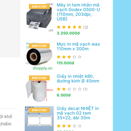
Máy in tem nhãn mã
BÁN CHẠY
vạch Godex G500-U
(110mm, 203dpi,
USB)
(3)
3.350.000đ
Mực in mã vạch wax
BÁN CHẠY
110mm x 300m
115.000đ
Giấy in nhiệt k80,
BÁN CHẠY
đường kính Ø 45mm
(1)
6.500đ
Giấy decal NHIỆT in
BÁN CHẠY
mã vạch 02 tem
ới khổ
35x22, dài 30m
 chiếm