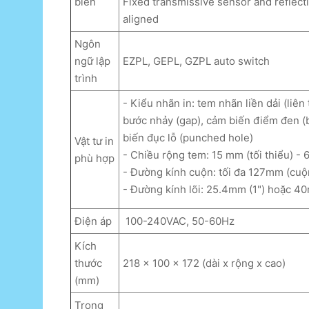
biến
Fixed transmissive sensor and reflecti
aligned
Ngôn
ngữ lập
EZPL, GEPL, GZPL auto switch
trình
- Kiểu nhãn in: tem nhãn liền dải (liên
bước nhảy (gap), cảm biến điểm đen (
biến đục lỗ (punched hole)
Vật tư in
- Chiều rộng tem: 15 mm (tối thiểu) - 
phù hợp
- Đường kính cuộn: tối đa 127mm (cu
- Đường kính lõi: 25.4mm (1") hoặc 40
Điện áp
100-240VAC, 50-60Hz
Kích
thước
218 x 100 x 172 (dài x rộng x cao)
(mm)
Trọng