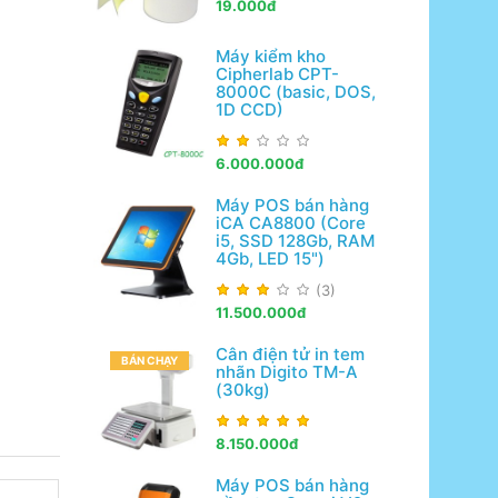
19.000đ
Máy kiểm kho
Cipherlab CPT-
8000C (basic, DOS,
1D CCD)
6.000.000đ
Máy POS bán hàng
iCA CA8800 (Core
i5, SSD 128Gb, RAM
4Gb, LED 15")
(3)
11.500.000đ
Cân điện tử in tem
BÁN CHẠY
nhãn Digito TM-A
(30kg)
8.150.000đ
Máy POS bán hàng