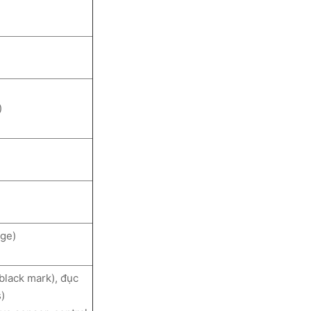
)
age)
black mark), đục
s)