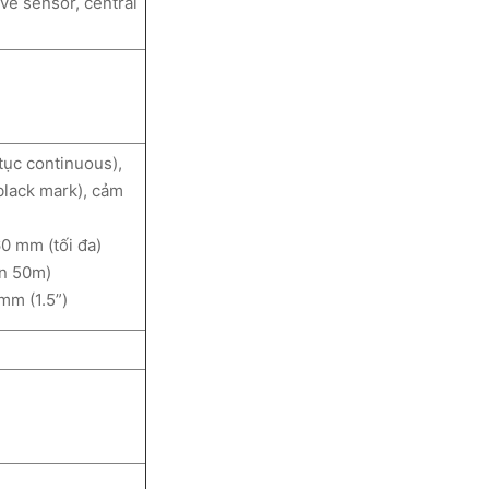
ve sensor, central
 tục continuous),
black mark), cảm
60 mm (tối đa)
ộn 50m)
mm (1.5”)