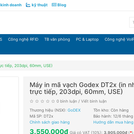
kinh doanh
kỹ thuật
Blog
S
Công nghệ RFID
TB văn phòng
PC & Laptop
Công nghệ VoI
ực tiếp, 203dpi, 60mm, USE)
Máy in mã vạch Godex DT2x (in nh
trực tiếp, 203dpi, 60mm, USE)
0 bình luận
/
Viết bình luận
Thương hiệu (NSX):
GoDEX
Tồn kho: Còn hàng
Mã SP: DT2x
Bảo hành: 12/6 tháng
Chính sách giao hàng
Hướng dẫn mua hàng
3.550.000đ
Giá có VAT (10%):
3.905.000đ
(
*
)