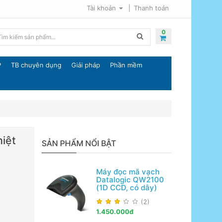
Tài khoản
Thanh toán
0
P
TB chuyên dụng
Giải pháp
Phần mềm
iệt
SẢN PHẨM NỔI BẬT
Máy đọc mã vạch
Datalogic QW2100
(1D CCD, có dây)
(2)
1.450.000đ