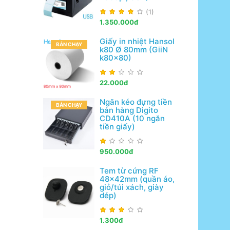
(1)
1.350.000đ
Giấy in nhiệt Hansol
BÁN CHẠY
k80 Ø 80mm (GiiN
k80x80)
22.000đ
Ngăn kéo đựng tiền
BÁN CHẠY
bán hàng Digito
CD410A (10 ngăn
tiền giấy)
950.000đ
Tem từ cứng RF
48x42mm (quần áo,
giỏ/túi xách, giày
dép)
1.300đ