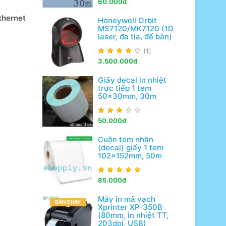
60.000đ
thernet
Honeywell Orbit
MS7120/MK7120 (1D
laser, đa tia, để bàn)
(1)
3.500.000đ
Giấy decal in nhiệt
trực tiếp 1 tem
50x30mm, 30m
50.000đ
Cuộn tem nhãn
(decal) giấy 1 tem
102x152mm, 50m
85.000đ
Máy in mã vạch
BÁN CHẠY
Xprinter XP-350B
(80mm, in nhiệt TT,
203dpi, USB)