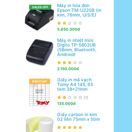
Máy in hóa đơn
SALES OFF
Epson TM-U220B (in
kim, 76mm, U/S/E)
5.650.000đ
Máy in nhiệt mini
Digito TP-5802UB
(58mm, Bluetooth,
Android)
2.150.000đ
Giấy in mã vạch
BÁN CHẠY
Tomy A4 145, 65
tem 38x21mm
(1)
135.000đ
Giấy carbon in kim
02 liên 75mm x 50m