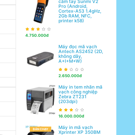
cầm tay Sunmi V2
Pro (Android,
Cortex-A53 1.4gHz,
2Gb RAM, NFC,
printer k58)
4.750.000đ
Máy đọc mã vạch
Antech AS2452 (2D,
không dây,
A+I+M+W)
2.650.000đ
Máy in tem nhãn mã
vạch công nghiệp
Zebra ZT231
(203dpi)
16.000.000đ
Máy in mã vạch
BÁN CHẠY
Xprinter XP 350BM