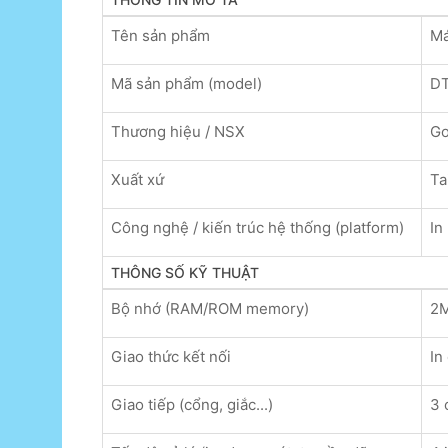
Tên sản phẩm
Má
Mã sản phẩm (model)
D
Thương hiệu / NSX
G
Xuất xứ
Ta
Công nghệ / kiến trúc hệ thống (platform)
In
THÔNG SỐ KỸ THUẬT
Bộ nhớ (RAM/ROM memory)
2M
Giao thức kết nối
In
Giao tiếp (cổng, giắc...)
3 