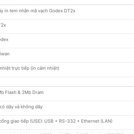
y in tem nhãn mã vạch Godex DT2x
T2x
odex
iwan
 nhiệt trực tiếp (in cảm nhiệt)
b Flash & 2Mb Dram
 có dây và không dây
cổng giao tiếp (USE): USB + RS-332 + Ethernet (LAN)