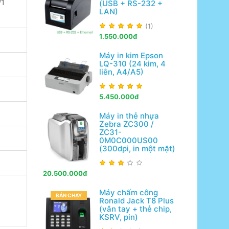
/1
(USB + RS-232 +
LAN)
(1)
1.550.000đ
Máy in kim Epson
LQ-310 (24 kim, 4
liên, A4/A5)
5.450.000đ
Máy in thẻ nhựa
Zebra ZC300 /
ZC31-
0M0C000US00
(300dpi, in một mặt)
20.500.000đ
Máy chấm công
BÁN CHẠY
Ronald Jack T8 Plus
(vân tay + thẻ chip,
KSRV, pin)