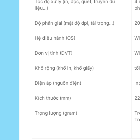
Tốc độ xử lý (in, đọc, quét, truyền dữ
4 
liệu...)
ph
Độ phân giải (mật độ dpi, tải trọng...)
20
Hệ điều hành (OS)
Wi
Đơn vị tính (ĐVT)
Wi
Khổ rộng (khổ in, khổ giấy)
tố
Điện áp (nguồn điện)
In
Kích thước (mm)
22
Trọng lượng (gram)
Tr
Tr