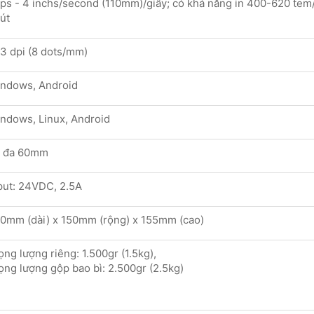
ips - 4 inchs/second (110mm)/giây; có khả năng in 400-620 tem
út
3 dpi (8 dots/mm)
ndows, Android
ndows, Linux, Android
i đa 60mm
put: 24VDC, 2.5A
0mm (dài) x 150mm (rộng) x 155mm (cao)
ọng lượng riêng: 1.500gr (1.5kg),
ọng lượng gộp bao bì: 2.500gr (2.5kg)