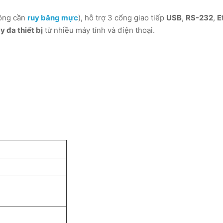
hông cần
ruy băng mực
), hỗ trợ 3 cổng giao tiếp
USB
,
RS-232
,
E
 đa thiết bị
từ nhiều máy tính và điện thoại.