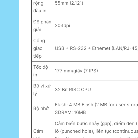
rộng
55mm (2.12”)
đầu in
Độ phân
203dpi
giải
Cổng
giao
USB + RS-232 + Ethemet (LAN/RJ-45
tiếp
Tốc độ
177 mm/giây (7 IPS)
in
Bộ vi xử
32 Bit RISC CPU
lý
Flash: 4 MB Flash (2 MB for user stor
Bộ nhớ
SDRAM: 16MB
Cảm biến bước nhảy (gap), điểm đen (
Cảm
lỗ (punched hole), liên tục (continuou