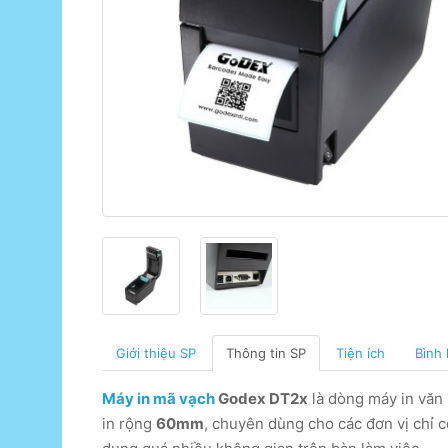
Giới thiệu SP
Thông tin SP
Tiện ích
Bình 
Máy in mã vạch
Godex DT2x
là dòng máy in văn 
in rộng
60mm
, chuyên dùng cho các đơn vị chỉ 