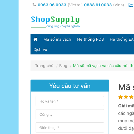
0963 06 0033
(Viettel)
0888 91 0033
(Vina)
Mã số mã vạch
Hệ thống POS
Hệ thống EA
Dịch vụ
Trang chủ
Blog
Mã số mã vạch và các câu hỏi t
Mã 
Yêu cầu tư vấn
Giải mã
các ngà
mua m
dưới d