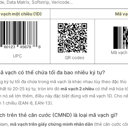
e, Data Matrix, Softstrip, Vericode...
vạch một chiều (1D)
Mã vạc
Mã vạch P
UPC
QR codes
ã vạch có thể chứa tối đa bao nhiêu ký tự?
g ký tự tối đa chứa trong mã vạch là khác nhau tùy theo đặc thù
hất từ 20-25 ký tự, tròn khi đó
mã vạch 2 chiều
có thể mã hóa tới
 nó sẽ lớn thêm, điều này đặc biệt đúng với mã vạch 1D. Cho nên
 1 chiều (EAN-8, EAN-13).
ch trên thẻ căn cước (CMND) là loại mã vạch gì?
 Nam,
mã vạch trên giấy chứng minh nhân dân
(thẻ căn cước côn