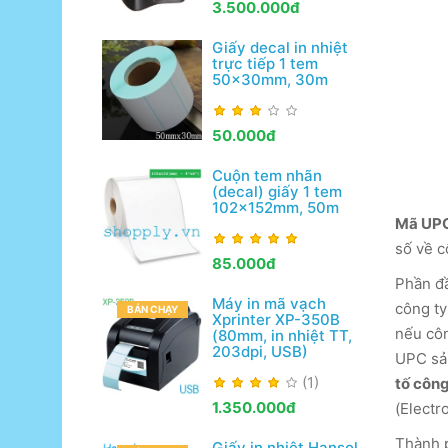
3.500.000đ
Giấy decal in nhiệt
trực tiếp 1 tem
50x30mm, 30m
50.000đ
Cuộn tem nhãn
(decal) giấy 1 tem
102x152mm, 50m
Mã UP
số về c
85.000đ
Phần đ
Máy in mã vạch
công ty
BÁN CHẠY
Xprinter XP-350B
nếu côn
(80mm, in nhiệt TT,
203dpi, USB)
UPC sản
(1)
tố công
1.350.000đ
(Electr
Thành p
Giấy in nhiệt Hansol