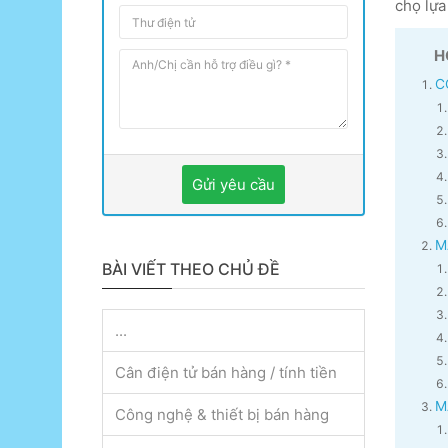
chọ lựa
H
C
Gửi yêu cầu
M
BÀI VIẾT THEO CHỦ ĐỀ
...
Cân điện tử bán hàng / tính tiền
M
Công nghệ & thiết bị bán hàng