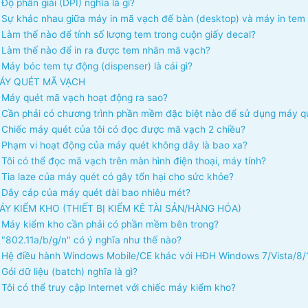
Độ phân giải (DPI) nghĩa là gì?
Sự khác nhau giữa máy in mã vạch để bàn (desktop) và máy in tem 
Làm thế nào để tính số lượng tem trong cuộn giấy decal?
Làm thế nào để in ra được tem nhãn mã vạch?
Máy bóc tem tự động (dispenser) là cái gì?
ÁY QUÉT MÃ VẠCH
Máy quét mã vạch hoạt động ra sao?
Cần phải có chương trình phần mềm đặc biệt nào để sử dụng máy q
Chiếc máy quét của tôi có đọc được mã vạch 2 chiều?
Phạm vi hoạt động của máy quét không dây là bao xa?
Tôi có thể đọc mã vạch trên màn hình điện thoại, máy tính?
Tia laze của máy quét có gây tổn hại cho sức khỏe?
Dây cáp của máy quét dài bao nhiêu mét?
ÁY KIỂM KHO (THIẾT BỊ KIỂM KÊ TÀI SẢN/HÀNG HÓA)
Máy kiểm kho cần phải có phần mềm bên trong?
"802.11a/b/g/n" có ý nghĩa như thế nào?
Hệ điều hành Windows Mobile/CE khác với HĐH Windows 7/Vista/8/1
Gói dữ liệu (batch) nghĩa là gì?
Tôi có thể truy cập Internet với chiếc máy kiểm kho?