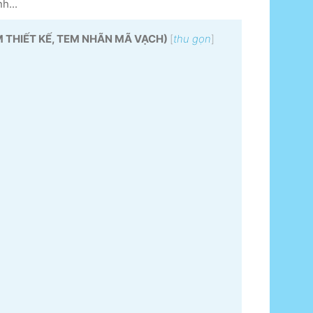
h...
 THIẾT KẾ, TEM NHÃN MÃ VẠCH)
[
thu gọn
]