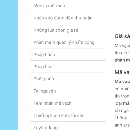
Mực in mã vạch
Ngăn kéo đựng tiền thu ngân
Những lựa chọn giá rẻ
Giá s
Phần mềm quản lý chấm công
Mã vạch
tin giá
Pháp hành
phần m
Pháp học
Mã vạc
Phật pháp
Mã vạc
có nhiề
Tài nguyên
tin tro
Tem nhãn mã vạch
loại
má
bề ngan
Thiết bị kiểm kho, tài sản
không g
ảnh are
Tuyển dụng