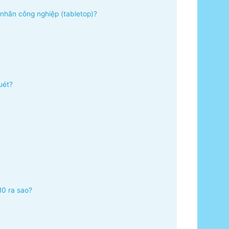
nhãn công nghiệp (tabletop)?
uét?
0 ra sao?