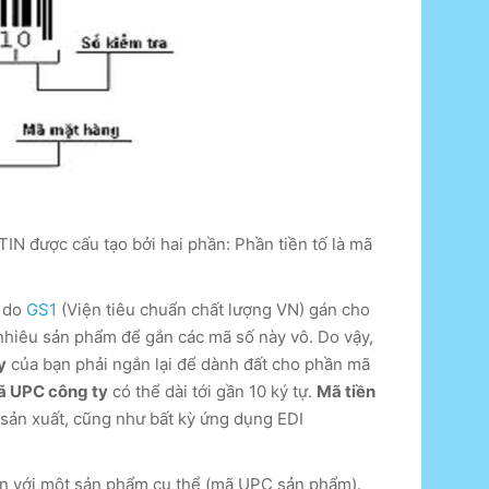
IN được cấu tạo bởi hai phần: Phần tiền tố là mã
ự do
GS1
(Viện tiêu chuẩn chất lượng VN) gán cho
 nhiêu sản phẩm để gắn các mã số này vô. Do vậy,
y
của bạn phải ngắn lại để dành đất cho phần mã
 UPC công ty
có thể dài tới gần 10 ký tự.
Mã tiền
 sản xuất, cũng như bất kỳ ứng dụng EDI
án với một sản phẩm cụ thể (mã UPC sản phẩm).