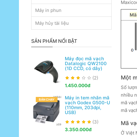
Maxicod
Máy in phun
Mã 
Máy hủy tài liệu
SẢN PHẨM NỔI BẬT
Máy đọc mã vạch
Datalogic QW2100
(1D CCD, có dây)
Một m
(2)
1.450.000đ
Số lượn
nhiều n
Máy in tem nhãn mã
BÁN CHẠY
vạch Godex G500-U
mã vạch
(110mm, 203dpi,
mã vạch
USB)
(3)
Mã vạ
3.350.000đ
Ở Việt