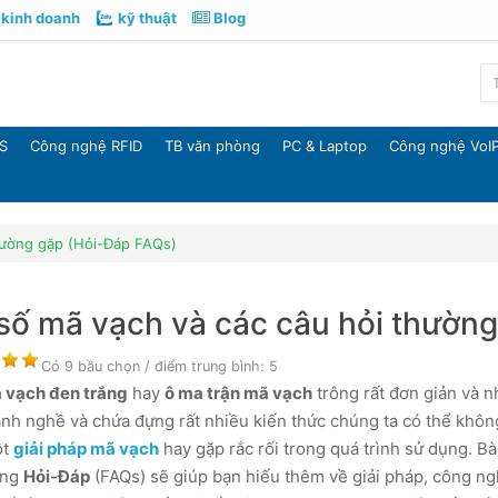
kinh doanh
kỹ thuật
Blog
S
Công nghệ RFID
TB văn phòng
PC & Laptop
Công nghệ VoI
hường gặp (Hỏi-Đáp FAQs)
số mã vạch và các câu hỏi thườn
Có
9
bầu chọn / điểm trung bình:
5
 vạch đen trắng
hay
ô ma trận mã vạch
trông rất đơn giản và n
nh nghề và chứa đựng rất nhiều kiến thức chúng ta có thể không 
ột
giải pháp mã vạch
hay gặp rắc rối trong quá trình sử dụng. Bà
ạng
Hỏi-Đáp
(FAQs) sẽ giúp bạn hiếu thêm về giải pháp, công ngh