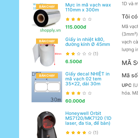
1D và m
Mực in mã vạch wax
BÁN CHẠY
110mm x 300m
Tôi có
Mã vạch
115.000đ
(3mm²) 
Giấy in nhiệt k80,
vạch cà
BÁN CHẠY
đường kính Ø 45mm
lượng i
(1)
6.500đ
MÃ S
Giấy decal NHIỆT in
Mã số
BÁN CHẠY
mã vạch 02 tem
35x22, dài 30m
UPC
(U
hóa. Mã
60.000đ
Honeywell Orbit
MS7120/MK7120 (1D
laser, đa tia, để bàn)
(1)