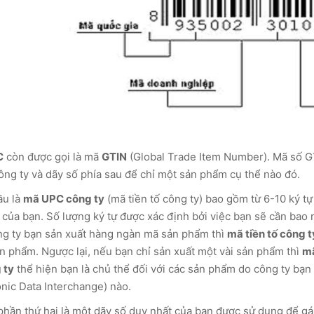
C
còn được gọi là mã
GTIN
(Global Trade Item Number). Mã số GT
ông ty và dãy số phía sau để chỉ một sản phẩm cụ thể nào đó.
ầu là
mã UPC công ty
(mã tiền tố công ty) bao gồm từ 6-10 ký t
 của bạn. Số lượng ký tự được xác định bởi việc bạn sẽ cần bao
g ty bạn sản xuất hàng ngàn mã sản phẩm thì
mã tiền tố công t
 phẩm. Ngược lại, nếu bạn chỉ sản xuất một vài sản phẩm thì
mã
 ty
thể hiện bạn là chủ thể đối với các sản phẩm do công ty bạn
onic Data Interchange) nào.
hần thứ hai là một dãy số duy nhất của bạn được sử dụng để g