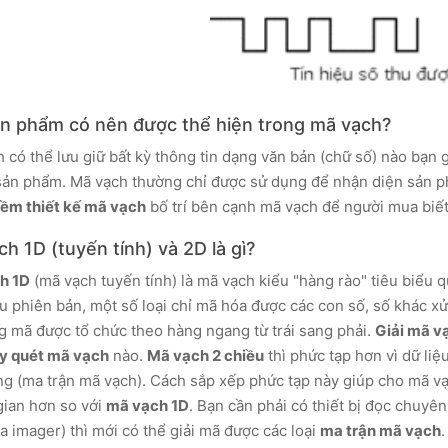
ản phẩm có nên được thể hiện trong mã vạch?
 có thể lưu giữ bất kỳ thông tin dạng văn bản (chữ số) nào bạ
 sản phẩm. Mã vạch thường chỉ được sử dụng để nhận diện sản p
ềm thiết kế mã vạch
bố trí bên cạnh mã vạch để người mua biết
h 1D (tuyến tính) và 2D là gì?
h 1D
(mã vạch tuyến tính) là mã vạch kiểu "hàng rào" tiêu biểu 
u phiên bản, một số loại chỉ mã hóa được các con số, số khác xử 
ng mã được tổ chức theo hàng ngang từ trái sang phải.
Giải mã v
y quét mã vạch
nào.
Mã vạch 2 chiều
thì phức tạp hơn vì dữ liệ
g (ma trận mã vạch). Cách sắp xếp phức tạp này giúp cho mã vạc
ian hơn so với
mã vạch 1D
. Bạn cần phải có thiết bị đọc chuyê
a imager) thì mới có thể giải mã được các loại
ma trận mã vạch
.