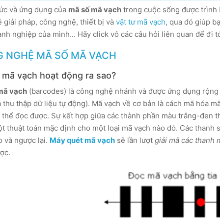
hức và ứng dụng của
mã số mã vạch
trong cuộc sống được trình
 giải pháp, công nghệ, thiết bị và
vật tư mã vạch
, qua đó giúp b
nh nghiệp của mình... Hãy click vô các câu hỏi liên quan để đi tới
 NGHỆ MÃ SỐ MÃ VẠCH
 mã vạch hoạt động ra sao?
mã vạch
(barcodes) là công nghệ nhánh và được ứng dụng rộng 
 thu thập dữ liệu tự động). Mã vạch về cơ bản là cách mã hóa mã
 thể đọc được. Sự kết hợp giữa các thành phần màu trắng-đen th
t thuật toán mặc định cho một loại mã vạch nào đó. Các thanh sọ
o và ngược lại.
Máy quét mã vạch
sẽ lần lượt
giải mã các thanh 
ợc.