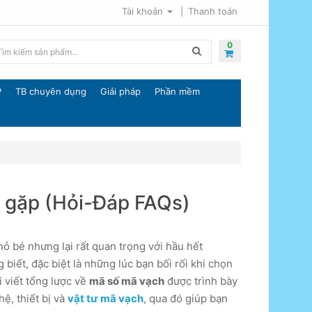
Tài khoản
Thanh toán
0
P
TB chuyên dụng
Giải pháp
Phần mềm
g gặp (Hỏi-Đáp FAQs)
hỏ bé nhưng lại rất quan trọng với hầu hết
biết, đặc biệt là những lúc bạn bối rối khi chọn
i viết tổng lược về
mã số mã vạch
được trình bày
ệ, thiết bị và
vật tư mã vạch
, qua đó giúp bạn