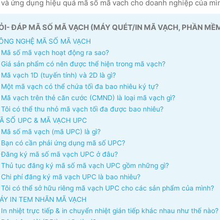
 và ứng dụng hiệu quả mã số mã vach cho doanh nghiệp của mìn
ỎI- ĐÁP MÃ SỐ MÃ VẠCH (MÁY QUÉT/IN MÃ VẠCH, PHẦN MỀM
ÔNG NGHỆ MÃ SỐ MÃ VẠCH
Mã số mã vạch hoạt động ra sao?
Giá sản phẩm có nên được thể hiện trong mã vạch?
Mã vạch 1D (tuyến tính) và 2D là gì?
Một mã vạch có thể chứa tối đa bao nhiêu ký tự?
Mã vạch trên thẻ căn cước (CMND) là loại mã vạch gì?
Tôi có thể thu nhỏ mã vạch tối đa được bao nhiêu?
Ã SỐ UPC & MÃ VẠCH UPC
Mã số mã vạch (mã UPC) là gì?
Bạn có cần phải ứng dụng mã số UPC?
Đăng ký mã số mã vạch UPC ở đâu?
Thủ tục đăng ký mã số mã vạch UPC gồm những gì?
Chi phí đăng ký mã vạch UPC là bao nhiêu?
Tôi có thể sở hữu riêng mã vạch UPC cho các sản phẩm của mình?
ÁY IN TEM NHÃN MÃ VẠCH
In nhiệt trực tiếp & in chuyển nhiệt gián tiếp khác nhau như thế nào?