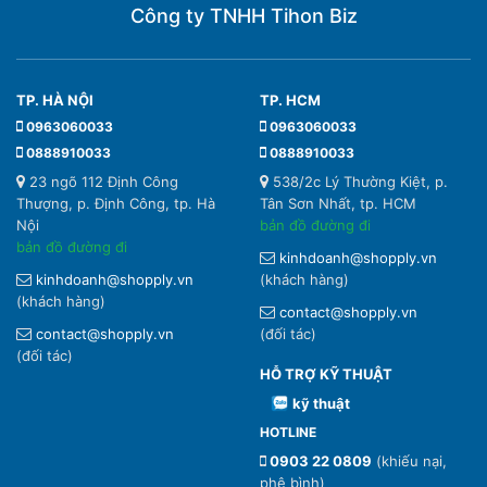
Công ty TNHH Tihon Biz
TP. HÀ NỘI
TP. HCM
0963060033
0963060033
0888910033
0888910033
23 ngõ 112 Định Công
538/2c Lý Thường Kiệt, p.
Thượng, p. Định Công, tp. Hà
Tân Sơn Nhất, tp. HCM
Nội
bản đồ đường đi
bản đồ đường đi
kinhdoanh@shopply.vn
kinhdoanh@shopply.vn
(khách hàng)
(khách hàng)
contact@shopply.vn
contact@shopply.vn
(đối tác)
(đối tác)
HỖ TRỢ KỸ THUẬT
kỹ thuật
HOTLINE
0903 22 0809
(khiếu nại,
phê bình)