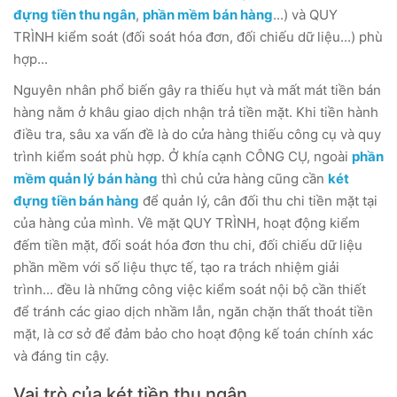
đựng tiền thu ngân
,
phần mềm bán hàng
...) và QUY
TRÌNH kiểm soát (đối soát hóa đơn, đối chiếu dữ liệu...) phù
hợp...
Nguyên nhân phổ biến gây ra thiếu hụt và mất mát tiền bán
hàng nằm ở khâu giao dịch nhận trả tiền mặt. Khi tiền hành
điều tra, sâu xa vấn đề là do cửa hàng thiếu công cụ và quy
trình kiểm soát phù hợp. Ở khía cạnh CÔNG CỤ, ngoài
phần
mềm quản lý bán hàng
thì chủ cửa hàng cũng cần
két
đựng tiền bán hàng
để quản lý, cân đối thu chi tiền mặt tại
của hàng của mình. Về mặt QUY TRÌNH, hoạt động kiểm
đếm tiền mặt, đối soát hóa đơn thu chi, đối chiếu dữ liệu
phần mềm với số liệu thực tế, tạo ra trách nhiệm giải
trình... đều là những công việc kiểm soát nội bộ cần thiết
để tránh các giao dịch nhầm lẫn, ngăn chặn thất thoát tiền
mặt, là cơ sở để đảm bảo cho hoạt động kế toán chính xác
và đáng tin cậy.
Vai trò của két tiền thu ngân