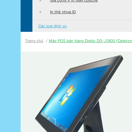
Gia công + in giấy couché
In thẻ nhựa ID
Các loại
dịch vụ
Trang chủ
Máy POS bán hàng Digito DG-J1900 (Celeron