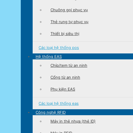
Chuông gọi phục vụ
Thẻ rung tự phục vụ
Thiết bị siêu thị
Các loại
hệ thống pos
Hệ thống EAS
Chíp/tem từ an ninh
Cổng từ an ninh
Phụ kiện EAS
Các loại
hệ thống eas
Công nghệ RFID
Máy in thẻ nhựa (thẻ ID)
Máy in RFID