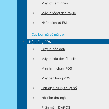
Máy lột tem nhãn
Máy in vòng đeo tay ID
Nhãn điện tử ESL
Các loại
mã số mã vạch
Hệ thống POS
Giấy in hóa đơn
Máy in hóa đơn (in bill)
Màn hình chạm POS
Máy bán hàng POS
Cân điện tử kỹ thuật số
Két tiền thu ngân
Phần mềm DigiPOS