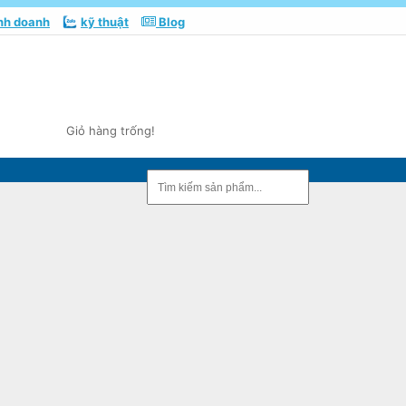
nh doanh
kỹ thuật
Blog
Giỏ hàng trống!