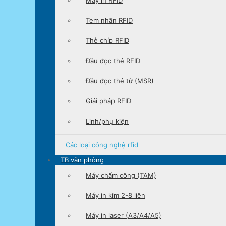
Tem nhãn RFID
Thẻ chíp RFID
Đầu đọc thẻ RFID
Đầu đọc thẻ từ (MSR)
Giải pháp RFID
Linh/phụ kiện
Các loại
công nghệ rfid
TB văn phòng
Máy chấm công (TAM)
Máy in kim 2-8 liên
Máy in laser (A3/A4/A5)