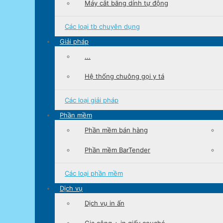
Máy cắt băng dính tự động
Các loại
tb chuyên dụng
Giải pháp
...
Hệ thống chuông gọi y tá
Các loại
giải pháp
Phần mềm
Phần mềm bán hàng
Phần mềm BarTender
Các loại
phần mềm
Dịch vụ
Dịch vụ in ấn