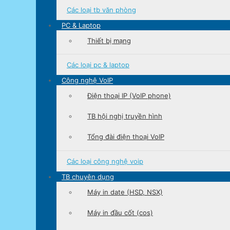
Các loại
tb văn phòng
PC & Laptop
Thiết bị mạng
Các loại
pc & laptop
Công nghệ VoIP
Điện thoại IP (VoIP phone)
TB hội nghị truyền hình
Tổng đài điện thoại VoIP
Các loại
công nghệ voip
TB chuyên dụng
Máy in date (HSD, NSX)
Máy in đầu cốt (cos)