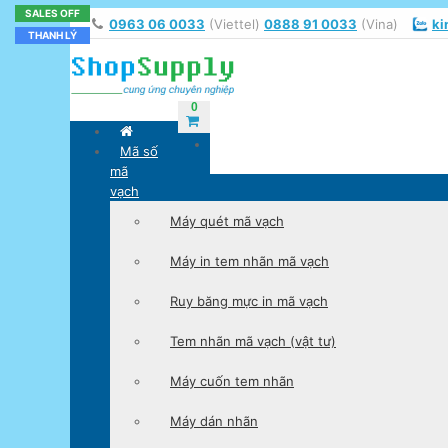
BÁN CHẠY
BÁN CHẠY
BÁN CHẠY
BÁN CHẠY
BÁN CHẠY
SALES OFF
SALES OFF
0963 06 0033
(Viettel)
0888 91 0033
(Vina)
ki
THANH LÝ
0
Mã số
mã
vạch
Máy quét mã vạch
Máy in tem nhãn mã vạch
Ruy băng mực in mã vạch
Tem nhãn mã vạch (vật tư)
Máy cuốn tem nhãn
Máy dán nhãn