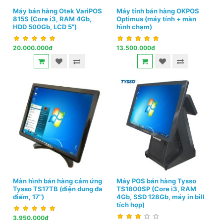
Máy bán hàng Otek VariPOS
Máy tính bán hàng OKPOS
815S (Core i3, RAM 4Gb,
Optimus (máy tính + màn
HDD 500Gb, LCD 5")
hình chạm)
20.000.000đ
13.500.000đ
Màn hình bán hàng cảm ứng
Máy POS bán hàng Tysso
Tysso TS17TB (điện dung đa
TS1800SP (Core i3, RAM
điểm, 17")
4Gb, SSD 128Gb, máy in bill
tích hợp)
3.950.000đ