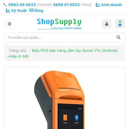
0963 06 0033
(Viettel)
0888 91 0033
(Vina)
kinh doanh
kỹ thuật
Blog
0
Trang chủ
Máy POS bán hàng cầm tay Sunmi V1s (Android,
+máy in bill)