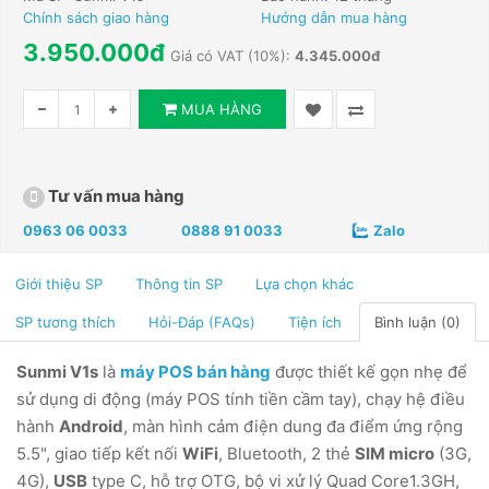
Chính sách giao hàng
Hướng dẫn mua hàng
3.950.000đ
Giá có VAT (10%):
4.345.000đ
MUA HÀNG
Tư vấn mua hàng
0963 06 0033
0888 91 0033
Zalo
Giới thiệu SP
Thông tin SP
Lựa chọn khác
SP tương thích
Hỏi-Đáp (FAQs)
Tiện ích
Bình luận (0)
Sunmi V1s
là
máy POS bán hàng
được thiết kế gọn nhẹ để
sử dụng di động (máy POS tính tiền cầm tay), chạy hệ điều
hành
Android
, màn hình cảm điện dung đa điểm ứng rộng
5.5", giao tiếp kết nối
WiFi
, Bluetooth, 2 thẻ
SIM micro
(3G,
4G),
USB
type C, hỗ trợ OTG, bộ vi xử lý Quad Core1.3GH,