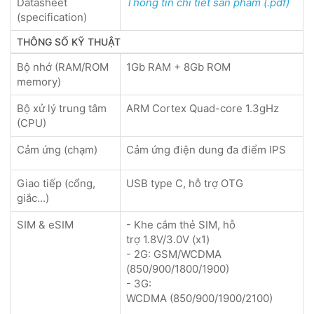
Datasheet
Thông tin chi tiết sản phẩm (.pdf)
(specification)
THÔNG SỐ KỸ THUẬT
Bộ nhớ (RAM/ROM
1Gb RAM + 8Gb ROM
memory)
Bộ xử lý trung tâm
ARM Cortex Quad-core 1.3gHz
(CPU)
Cảm ứng (chạm)
Cảm ứng điện dung đa điểm IPS
Giao tiếp (cổng,
USB type C, hỗ trợ OTG
giắc...)
SIM & eSIM
- Khe cắm thẻ SIM, hỗ
trợ 1.8V/3.0V (x1)
- 2G: GSM/WCDMA
(850/900/1800/1900)
- 3G:
WCDMA (850/900/1900/2100)