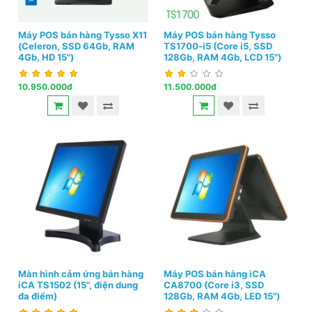
Máy POS bán hàng Tysso X11
Máy POS bán hàng Tysso
(Celeron, SSD 64Gb, RAM
TS1700-i5 (Core i5, SSD
4Gb, HD 15")
128Gb, RAM 4Gb, LCD 15")
10.950.000đ
11.500.000đ
Màn hình cảm ứng bán hàng
Máy POS bán hàng iCA
iCA TS1502 (15", điện dung
CA8700 (Core i3, SSD
đa điểm)
128Gb, RAM 4Gb, LED 15")