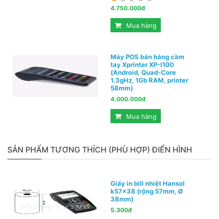
4.750.000đ
Mua hàng
Máy POS bán hàng cầm
tay Xprinter XP-I100
(Android, Quad-Core
1.3gHz, 1Gb RAM, printer
58mm)
4.000.000đ
Mua hàng
SẢN PHẨM TƯƠNG THÍCH (PHÙ HỢP) ĐIỂN HÌNH
Giấy in bill nhiệt Hansol
k57x38 (rộng 57mm, Ø
38mm)
5.300đ