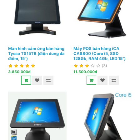
Màn hình cảm ứng bán hàng
Máy POS bán hàng iCA
Tysso TS15TB (điện dung đa
CA8800 (Core i5, SSD
điểm, 15")
128Gb, RAM 4Gb, LED 15")
(3)
3.850.000đ
11.500.000đ