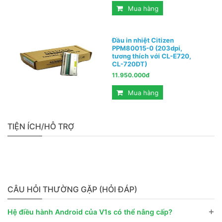
Mua hàng
Đầu in nhiệt Citizen
PPM80015-0 (203dpi,
tương thích với CL-E720,
CL-720DT)
11.950.000đ
Mua hàng
TIỆN ÍCH/HỖ TRỢ
CÂU HỎI THƯỜNG GẶP (HỎI ĐÁP)
+
Hệ điều hành Android của V1s có thể nâng cấp?