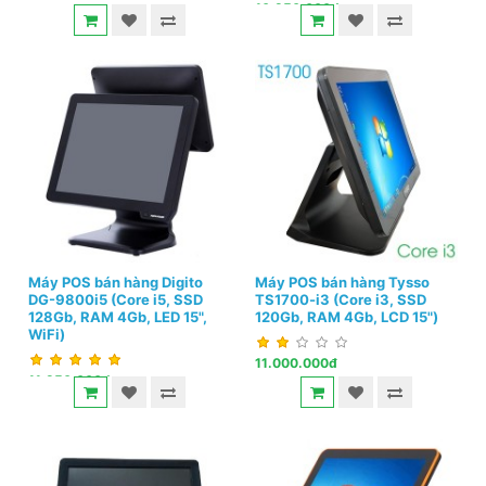
10.950.000đ
Máy POS bán hàng Digito
Máy POS bán hàng Tysso
DG-9800i5 (Core i5, SSD
TS1700-i3 (Core i3, SSD
128Gb, RAM 4Gb, LED 15",
120Gb, RAM 4Gb, LCD 15")
WiFi)
11.000.000đ
11.950.000đ