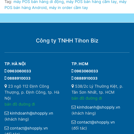
Tag:
máy POS bán hàng di động
,
máy POS bán hàng cầm tay
,
máy
POS bán hàng Android
,
máy in order cầm tay
Công ty TNHH Tihon Biz
TP. HÀ NỘI
TP. HCM
0963060033
0963060033
0888910033
0888910033
23 ngõ 112 Định Công
538/2c Lý Thường Kiệt, p.
Thượng, p. Định Công, tp. Hà
Tân Sơn Nhất, tp. HCM
Nội
bản đồ đường đi
bản đồ đường đi
kinhdoanh@shopply.vn
kinhdoanh@shopply.vn
(khách hàng)
(khách hàng)
contact@shopply.vn
contact@shopply.vn
(đối tác)