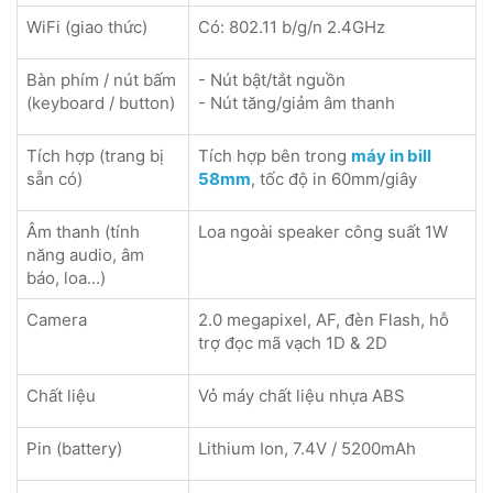
WiFi (giao thức)
Có: 802.11 b/g/n 2.4GHz
Bàn phím / nút bấm
- Nút bật/tắt nguồn
(keyboard / button)
- Nút tăng/giảm âm thanh
Tích hợp (trang bị
Tích hợp bên trong
máy in bill
sẵn có)
58mm
, tốc độ in 60mm/giây
Âm thanh (tính
Loa ngoài speaker công suất 1W
năng audio, âm
báo, loa...)
Camera
2.0 megapixel, AF, đèn Flash, hỗ
trợ đọc mã vạch 1D & 2D
Chất liệu
Vỏ máy chất liệu nhựa ABS
Pin (battery)
Lithium Ion, 7.4V / 5200mAh