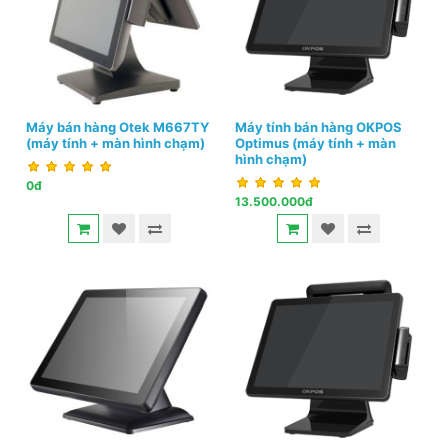
Máy bán hàng Otek M667TY
Máy tính bán hàng OKPOS
(máy tính + màn hình chạm)
Optimus (máy tính + màn
hình chạm)
0đ
13.500.000đ