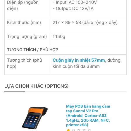
Điện áp (nguồn
- Input: AC 100~240V
điện)
- Output: DC 12V/1A
Kích thước (mm)
217 x 89 x 58 (dài x rộng x dày)
Trọng lượng (gram)
1.150g
TƯƠNG THÍCH / PHÙ HỢP
Tương thích (phù
Cuộn giấy in nhiệt 57mm
, đường
hợp)
kính cuộn tối đa 38mm
LỰA CHỌN KHÁC (OPTIONS)
Máy POS bán hàng cầm
tay Sunmi V2 Pro
(Android, Cortex-A53
1.4gHz, 2Gb RAM, NFC,
printer k58)