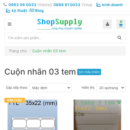
0963 06 0033
(Viettel)
0888 91 0033
(Vina)
kinh doanh
kỹ thuật
Blog
0
Trang chủ
Cuộn nhãn 03 tem
Cuộn nhãn 03 tem
tìm hiểu thêm
Sắp xếp theo:
Hiển thị:
BÁN CHẠY