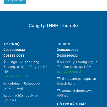
Công ty TNHH Tihon Biz
TP. HÀ NỘI
TP. HCM
0963060033
0963060033
0888910033
0888910033
23 ngõ 112 Định Công
538/2c Lý Thường Kiệt, p.
Thượng, p. Định Công, tp. Hà
Tân Sơn Nhất, tp. HCM
Nội
bản đồ đường đi
bản đồ đường đi
kinhdoanh@shopply.vn
kinhdoanh@shopply.vn
(khách hàng)
(khách hàng)
contact@shopply.vn
contact@shopply.vn
(đối tác)
(đối tác)
HỖ TRỢ KỸ THUẬT