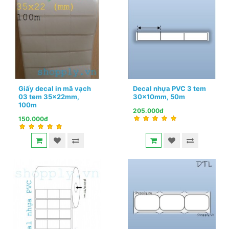
Giấy decal in mã vạch
Decal nhựa PVC 3 tem
03 tem 35x22mm,
30x10mm, 50m
100m
205.000đ
150.000đ