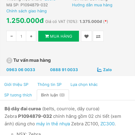
Mã SP: P1094879-032
Hướng dẫn mua hàng
Chính sách giao hàng
1.250.000đ
Giá có VAT (10%):
1.375.000đ
(
*
)
MUA HÀNG
Tư vấn mua hàng
0963 06 0033
0888 91 0033
Zalo
Giới thiệu SP
Thông tin SP
Lựa chọn khác
SP tương thích
Bình luận (0)
Bộ dây đai curoa
(belts, courroie, dây curoa)
Zebra
P1094879-032
chính hãng gồm 02 chi tiết (xem
ảnh) dùng cho
máy in thẻ nhựa
Zebra ZC100,
ZC300
.
NSX: Zebra