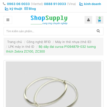
0963 06 0033
(Viettel)
0888 91 0033
(Vina)
kinh doanh
kỹ thuật
Blog
0
Trang chủ
Công nghệ RFID
Máy in thẻ nhựa (thẻ ID)
LPK máy in thẻ ID
Bộ dây đai curoa P1094879-032 tương
thích Zebra ZC100, ZC300