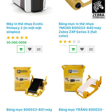
Máy in thẻ nhựa Evolis
Băng mực in thẻ nhựa
Primacy 2 (in một mặt
YMCKO 800033-840 máy
simplex)
Zebra ZXP Series 3 (full
color)
30.000.000đ
1.250.000đ
Băng mực 800033-801 máy
Băng mực TRẮNG 800033-