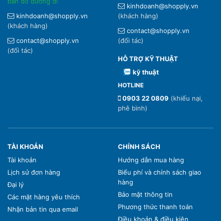
bản đồ đường đi
kinhdoanh@shopply.vn
kinhdoanh@shopply.vn
(khách hàng)
(khách hàng)
contact@shopply.vn
contact@shopply.vn
(đối tác)
(đối tác)
HỖ TRỢ KỸ THUẬT
kỹ thuật
HOTLINE
0903 22 0809
(khiếu nại,
phê bình)
TÀI KHOẢN
CHÍNH SÁCH
Tài khoản
Hướng dẫn mua hàng
Lịch sử đơn hàng
Biểu phí và chính sách giao
hàng
Đại lý
Bảo mật thông tin
Các mặt hàng yêu thích
Phương thức thanh toán
Nhận bản tin qua email
Điều khoản & điều kiện