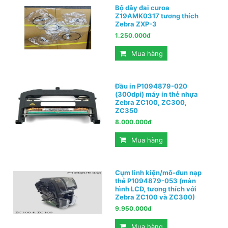
Bộ dây đai curoa
Z19AMK0317 tương thích
Zebra ZXP-3
1.250.000đ
Mua hàng
Đầu in P1094879-020
(300dpi) máy in thẻ nhựa
Zebra ZC100, ZC300,
ZC350
8.000.000đ
Mua hàng
Cụm linh kiện/mô-đun nạp
thẻ P1094879-053 (màn
hình LCD, tương thích với
Zebra ZC100 và ZC300)
9.950.000đ
Mua hàng