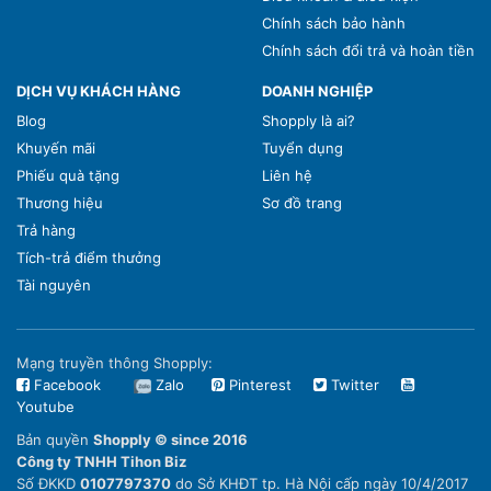
Chính sách bảo hành
Chính sách đổi trả và hoàn tiền
DỊCH VỤ KHÁCH HÀNG
DOANH NGHIỆP
Blog
Shopply là ai?
Khuyến mãi
Tuyển dụng
Phiếu quà tặng
Liên hệ
Thương hiệu
Sơ đồ trang
Trả hàng
Tích-trả điểm thưởng
Tài nguyên
Mạng truyền thông Shopply:
Facebook
Zalo
Pinterest
Twitter
Youtube
Bản quyền
Shopply © since 2016
Công ty TNHH Tihon Biz
Số ĐKKD
0107797370
do Sở KHĐT tp. Hà Nội cấp ngày 10/4/2017