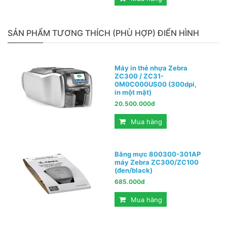
SẢN PHẨM TƯƠNG THÍCH (PHÙ HỢP) ĐIỂN HÌNH
Máy in thẻ nhựa Zebra
ZC300 / ZC31-
0M0C000US00 (300dpi,
in một mặt)
20.500.000đ
Mua hàng
Băng mực 800300-301AP
máy Zebra ZC300/ZC100
(đen/black)
685.000đ
Mua hàng