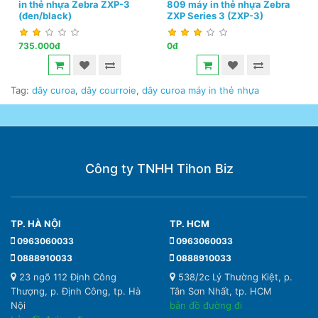
in thẻ nhựa Zebra ZXP-3
809 máy in thẻ nhựa Zebra
(đen/black)
ZXP Series 3 (ZXP-3)
735.000đ
0đ
Tag:
dây curoa
,
dây courroie
,
dây curoa máy in thẻ nhựa
Công ty TNHH Tihon Biz
TP. HÀ NỘI
TP. HCM
0963060033
0963060033
0888910033
0888910033
23 ngõ 112 Định Công
538/2c Lý Thường Kiệt, p.
Thượng, p. Định Công, tp. Hà
Tân Sơn Nhất, tp. HCM
Nội
bản đồ đường đi