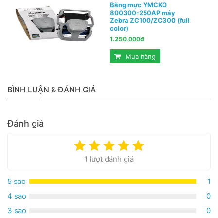
Băng mực YMCKO
800300-250AP máy
Zebra ZC100/ZC300 (full
color)
1.250.000đ
Mua hàng
BÌNH LUẬN & ĐÁNH GIÁ
Đánh giá
1 lượt đánh giá
5 sao
1
4 sao
0
3 sao
0